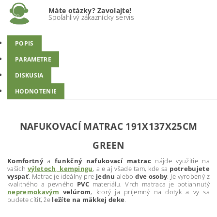
Máte otázky? Zavolajte!
Spoľahlivý zákaznícky servis
POPIS
PARAMETRE
DISKUSIA
HODNOTENIE
NAFUKOVACÍ MATRAC 191X137X25CM
GREEN
Komfortný
a
funkčný nafukovací matrac
nájde využitie na
vašich
výletoch
,
kempingu
, ale aj všade tam, kde sa
potrebujete
vyspať
. Matrac je ideálny
pre
jednu
alebo
dve osoby
. Je vyrobený z
kvalitného a pevného
PVC
materiálu. Vrch matraca je potiahnutý
nepremokavým
velúrom
, ktorý ja príjemný na dotyk a vy sa
budete cítiť, že
ležíte na mäkkej deke
.