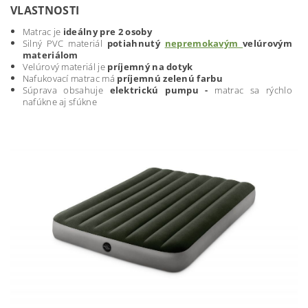
VLASTNOSTI
Matrac je
ideálny pre 2 osoby
Silný PVC materiál
potiahnutý
nepremokavým
velúrovým
materiálom
Velúrový materiál je
príjemný na dotyk
Nafukovací matrac má
príjemnú zelenú farbu
Súprava obsahuje
elektrickú pumpu -
matrac sa rýchlo
nafúkne aj sfúkne