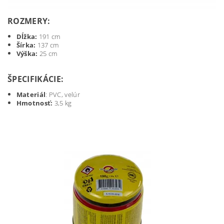
ROZMERY:
Dĺžka:
191 cm
Šírka:
137 cm
Výška:
25 cm
ŠPECIFIKÁCIE:
Materiál
: PVC, velúr
Hmotnosť:
3,5 kg