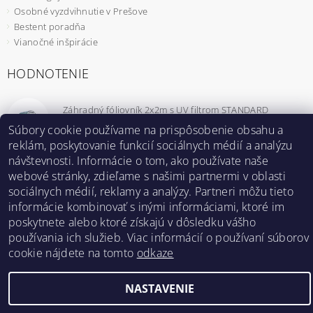
Osobné vyzdvihnutie v Prešove
Bestent poradňa
Vianočné inšpirácie
HODNOTENIE
Záhradný fóliovník 2x2m s UV filtrom STANDARD
|
MmzHrrdb
Súbory cookie používame na prispôsobenie obsahu a
reklám, poskytovanie funkcií sociálnych médií a analýzu
1
návštevnosti. Informácie o tom, ako používate naše
webové stránky, zdieľame s našimi partnermi v oblasti
sociálnych médií, reklamy a analýzy. Partneri môžu tieto
informácie kombinovať s inými informáciami, ktoré im
Bestent.cz
|
Heureka.sk
poskytnete alebo ktoré získajú v dôsledku vášho
používania ich služieb. Viac informácií o používaní súborov
cookie nájdete na tomto
odkaze
2026 ©
BESTENT.sk
, všetky práva vyhradené
Vytvoril Shoptet
NASTAVENIE