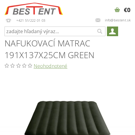
€0
info@bestent.sk
+421 51/222 01 03
NAFUKOVACÍ MATRAC
191X137X25CM GREEN
Neohodnotené