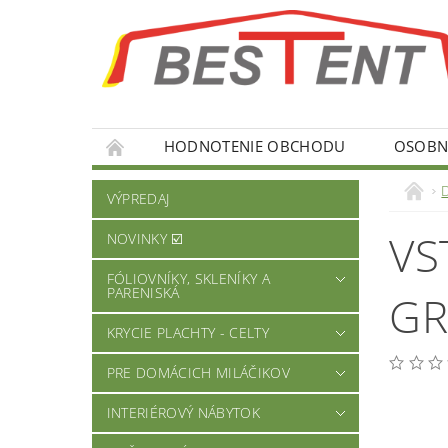
HODNOTENIE OBCHODU
OSOBNÉ
VÝPREDAJ
VS
NOVINKY ☑️
FÓLIOVNÍKY, SKLENÍKY A
PARENISKÁ
GR
KRYCIE PLACHTY - CELTY
PRE DOMÁCICH MILÁČIKOV
INTERIÉROVÝ NÁBYTOK