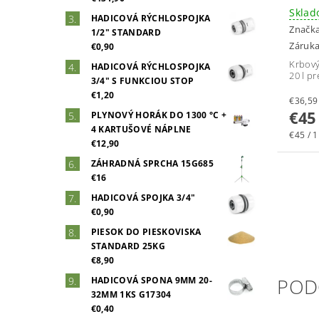
Skla
HADICOVÁ RÝCHLOSPOJKA
Značk
1/2" STANDARD
Záruka
€0,90
Krbový
HADICOVÁ RÝCHLOSPOJKA
20 l p
3/4" S FUNKCIOU STOP
€1,20
€45
PLYNOVÝ HORÁK DO 1300 °C +
4 KARTUŠOVÉ NÁPLNE
€45 / 1
€12,90
ZÁHRADNÁ SPRCHA 15G685
€16
HADICOVÁ SPOJKA 3/4"
€0,90
PIESOK DO PIESKOVISKA
STANDARD 25KG
€8,90
POD
HADICOVÁ SPONA 9MM 20-
32MM 1KS G17304
€0,40