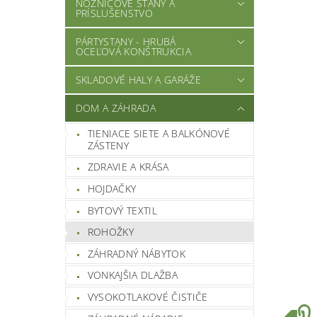
NOŽNICOVÉ STANY A
PRÍSLUŠENSTVO
PÁRTYSTANY - HRUBÁ
OCEĽOVÁ KONŠTRUKCIA
SKLADOVÉ HALY A GARÁŽE
DOM A ZÁHRADA
TIENIACE SIETE A BALKÓNOVÉ
ZÁSTENY
ZDRAVIE A KRÁSA
HOJDAČKY
BYTOVÝ TEXTIL
ROHOŽKY
ZÁHRADNÝ NÁBYTOK
VONKAJŠIA DLAŽBA
VYSOKOTLAKOVÉ ČISTIČE