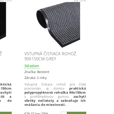
Kód:
11610
Kód:
13776
Ž
VSTUPNÁ ČISTIACA ROHOŽ
90X150CM GREY
Skladom
Značka:
Bestent
Záruka: 2 roky
aktická
Vstupná čistiaca rohož pre čisté
x150cm
pracovisko aj domov
praktická
zachytí
polypropylénová rohožka 90x150cm
tôt a
s protišmykovou gumou
zachytí
iu do
všetky nečistoty a zabraňuje ich
vnášaniu do miestnosti.
€28,37 bez DPH