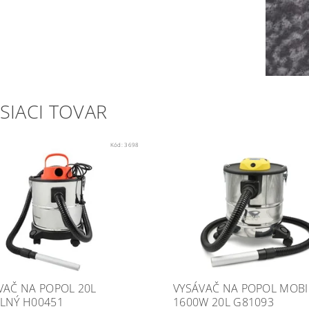
SIACI TOVAR
Kód:
3698
VAČ NA POPOL 20L
VYSÁVAČ NA POPOL MOBI
LNÝ H00451
1600W 20L G81093