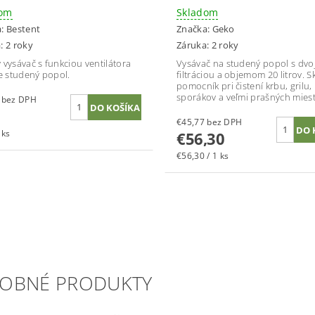
dom
Skladom
a:
Bestent
Značka:
Geko
: 2 roky
Záruka: 2 roky
 vysávač s funkciou ventilátora
Vysávač na studený popol s dvo
re studený popol.
filtráciou a objemom 20 litrov. S
pomocník pri čistení krbu, grilu,
sporákov a veľmi prašných miest
€36,59 bez DPH
€45,77 bez DPH
 ks
€56,30
€56,30 / 1 ks
OBNÉ PRODUKTY