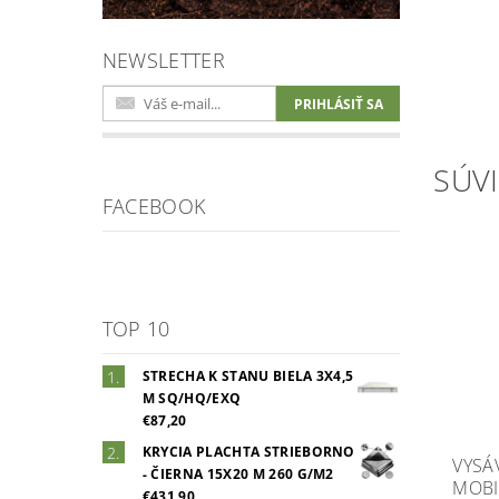
NEWSLETTER
SÚVI
FACEBOOK
TOP 10
STRECHA K STANU BIELA 3X4,5
M SQ/HQ/EXQ
€87,20
KRYCIA PLACHTA STRIEBORNO
VYSÁ
- ČIERNA 15X20 M 260 G/M2
MOBI
€431,90