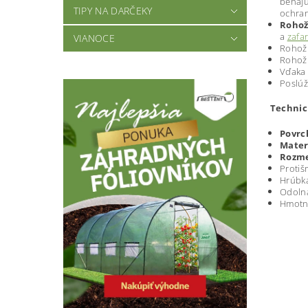
behajú
TIPY NA DARČEKY
ochran
Rohož
a
zafa
VIANOCE
Rohožk
Rohožk
Vďaka 
Poslúž
Technic
Povrc
Mater
Rozm
Protiš
Hrúbk
Odoln
Hmotno