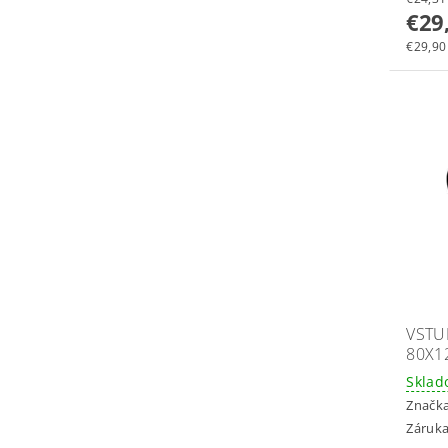
€29
€29,90 
VSTU
80X1
Skla
Značk
Záruka