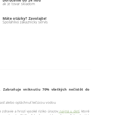
Doručenie do 24 hod
ak je tovar skladom
Máte otázky? Zavolajte!
Spoľahlivý zákaznícky servis
u.
Zabraňuje vniknutiu 70% všetkých nečistôt do
riasť alebo opláchnuť tečúcou vodou
 zdravie a hrozí vysoké riziko úrazov
najmä u detí
, ktoré