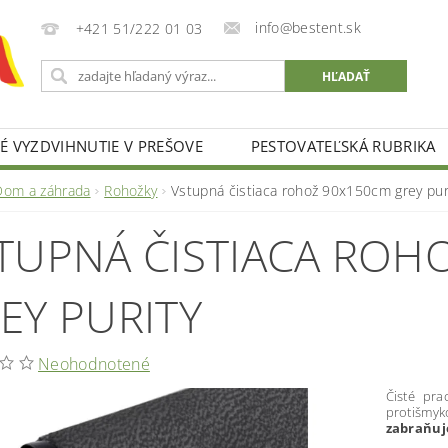
info@bestent.sk
+421 51/222 01 03
 VYZDVIHNUTIE V PREŠOVE
PESTOVATEĽSKÁ RUBRIKA
Dom a záhrada
Rohožky
Vstupná čistiaca rohož 90x150cm grey pur
TUPNÁ ČISTIACA ROH
EY PURITY
Neohodnotené
Čisté pra
protišm
zabraňuj