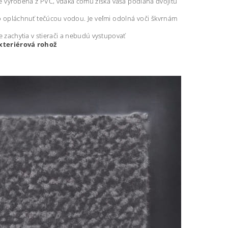
e vyrobená z PVC, vďaka čomu získa vaša podlaha dvojitú
o opláchnuť tečúcou vodou. Je veľmi odolná voči škvrnám
e zachytia v stierači a nebudú vystupovať
exteriérová rohož