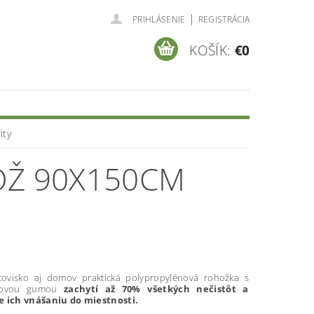
|
PRIHLÁSENIE
REGISTRÁCIA
KOŠÍK:
€0
ity
OŽ 90X150CM
covisko aj domov praktická polypropylénová rohožka s
ykovou gumou
zachytí až 70% všetkých nečistôt a
e ich vnášaniu do miestnosti.