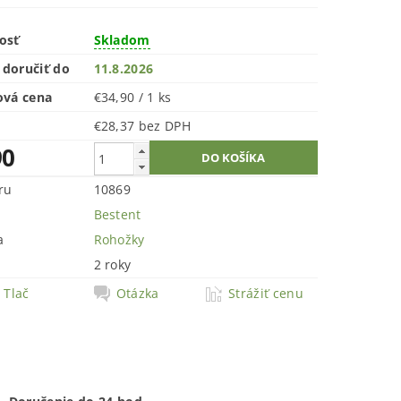
osť
Skladom
doručiť do
11.8.2026
ová cena
€34,90 / 1 ks
€28,37 bez DPH
90
ru
10869
Bestent
a
Rohožky
2 roky
Tlač
Otázka
Strážiť cenu