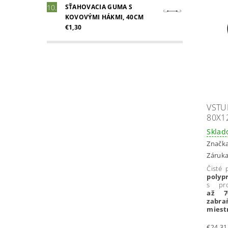
SŤAHOVACIA GUMA S
KOVOVÝMI HÁKMI, 40CM
€1,30
VSTU
80X1
Skla
Značk
Záruka
Čisté
polyp
s pr
až 7
zabr
miest