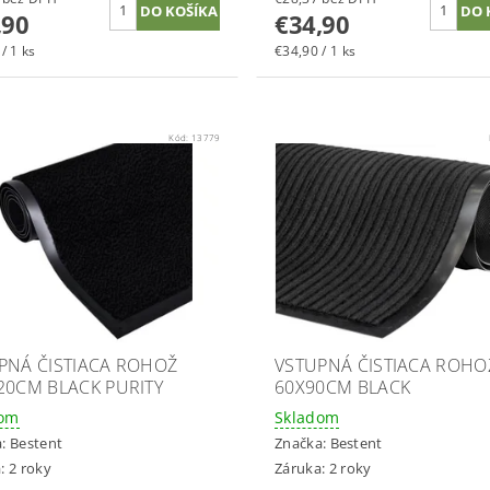
,90
€34,90
/ 1 ks
€34,90 / 1 ks
Kód:
13779
PNÁ ČISTIACA ROHOŽ
VSTUPNÁ ČISTIACA ROHO
20CM BLACK PURITY
60X90CM BLACK
dom
Skladom
a:
Bestent
Značka:
Bestent
: 2 roky
Záruka: 2 roky