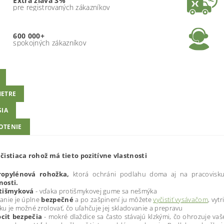
Extra zľava 3%
pre registrovaných zákazníkov
600 000+
spokojných zákazníkov
ETRE
SIA
OTENIE
čistiaca rohož má tieto pozitívne vlastnosti
ropylénová rohožka,
ktorá ochráni podlahu doma aj na pracovisk
nosti.
otišmyková
- vďaka protišmykovej gume sa nešmýka
anie je úplne
bezpečné
a po zašpinení ju môžete
vyčistiť vysávačom
, vyt
u je možné zrolovať, čo uľahčuje jej skladovanie a prepravu
ocit bezpečia
- mokré dlaždice sa často stávajú klzkými, čo ohrozuje vaše