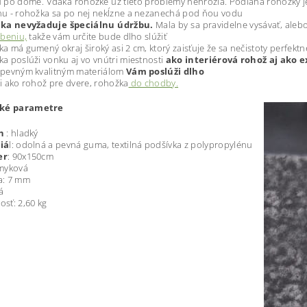
 po dome. Vďaka rohožke už tieto problémy nehrozia. Podlaha rohožky j
u - rohožka sa po nej nekĺzne a nezanechá pod ňou vodu
ka nevyžaduje špeciálnu údržbu.
Mala by sa pravidelne vysávať, aleb
rbeniu,
takže vám určite bude dlho slúžiť
a má gumený okraj široký asi 2 cm, ktorý zaisťuje že sa nečistoty perfektn
a poslúži vonku aj vo vnútri miestnosti
ako interiérová rohož aj ako 
pevným kvalitným materiálom
Vám poslúži dlho
i ako rohož pre dvere, rohožka
do chodby.
ké parametre
h
: hladký
iá
l: odolná a pevná guma, textilná podšívka z polypropylénu
er
: 90x150cm
myková
a: 7 mm
á
sť: 2,60 kg