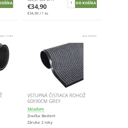
€34,90
€34,90 / 1 ks
Kód:
13785
Kód:
99/872
Ž
VSTUPNÁ ČISTIACA ROHOŽ
60X90CM GREY
Skladom
Značka:
Bestent
Záruka: 2 roky