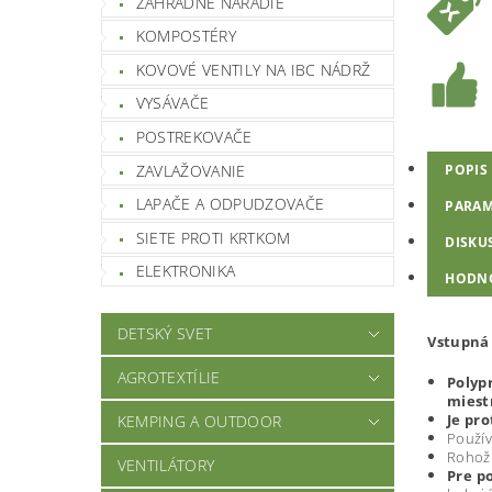
ZÁHRADNÉ NÁRADIE
KOMPOSTÉRY
KOVOVÉ VENTILY NA IBC NÁDRŽ
VYSÁVAČE
POSTREKOVAČE
ZAVLAŽOVANIE
POPIS
LAPAČE A ODPUDZOVAČE
PARAM
SIETE PROTI KRTKOM
DISKU
ELEKTRONIKA
HODN
DETSKÝ SVET
Vstupná 
AGROTEXTÍLIE
Polyp
miest
Je pr
KEMPING A OUTDOOR
Použív
Rohožk
VENTILÁTORY
Pre p