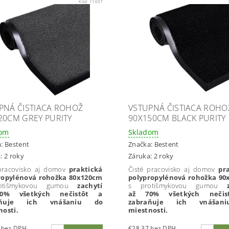
Kód:
11607
PNÁ ČISTIACA ROHOŽ
VSTUPNÁ ČISTIACA ROHO
20CM GREY PURITY
90X150CM BLACK PURITY
dom
Skladom
a:
Bestent
Značka:
Bestent
: 2 roky
Záruka: 2 roky
 pracovisko aj domov
praktická
Čisté pracovisko aj domov
pr
ropylénová rohožka 80x120cm
polypropylénová rohožka 90
otišmykovou gumou
zachytí
s protišmykovou gumou
0% všetkých nečistôt a
až 70% všetkých nečis
aňuje ich vnášaniu do
zabraňuje ich vnášan
nosti.
miestnosti.
€24,31 bez DPH
€28,37 bez DPH