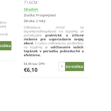
71,6CM
Skladom
Značka:
Prosperplast
Záruka: 2 roky
jitou
kvelý
Odkladacia rohož na
topánky/odkvapkávač na topánky ak
ností.
potrebujete
praktické a účinné
riešenie pre usporiadanie svojej
obuvi.
S našou odkladacou podložkou
na topánky je
udržiavanie vašich
topánok v poriadku jednoduché a
efektívne.
€4,96 bez DPH
€6,10