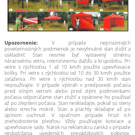
Upozornenie:
V prípade nepriaznivých
poveternostných podmienok je nevyhnutné stan zložiť a
uskladniť. Stan nesmie byť vystavený silnému
nárazovému vetru, intenzívnemu dažďu a krupobitiu. Pri
vetre s rýchlosťou 1 až 10 km/h použite upevňovacie
kolíky. Pri vetre s rýchlosťou od 10 do 30 km/h použite
zaťaženia. Pri vetre s rýchlosťou nad 30 km/h stan
nepoužívajte. V prípade výstrah v predpovedi počasia
pred silným vetrom alebo pred zlými podmienkami
počasia odporúčame stan zložiť a opätovne ho používať
až po zlepšení počasia. Stan neskladajte, pokiaľ sú steny
alebo strecha mokré. Stan a plachty skladajte až po
úplnom uschnutí. V opačnom prípade hrozí ich
znehodnotenie plesňou. Vždy používajte kotviace a
upevňovacie sady. Nárok na reklamáciu zaniká v prípade
nedodržania uvedených prevádzkových pokynov.