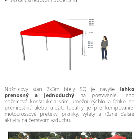
Výška v stredovom bode: 3 m
Nožnicový stan 2x3m biely SQ je navyše
ľahko
prenosný a jednoduchý
na postavenie. Jeho
nožnicová konštrukcia vám umožní rýchlo a ľahko ho
premiestniť alebo uložiť. Ideálny je pre kempovanie,
motocrossové preteky, pikniky, výlety a rôzne ďalšie
aktivity na čerstvom vzduchu.