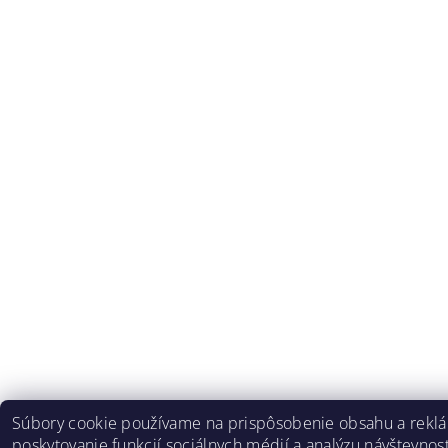
Súbory cookie používame na prispôsobenie obsahu a rekl
poskytovanie funkcií sociálnych médií a analýzu návštevnost