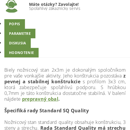
Máte otázky? Zavolajte!
Spoľahlivý zákaznícky servis
POPIS
PARAMETRE
DISKUSIA
HODNOTENIE
Biely nožnicový stan 2x3m je dokonalým spoločníkom
pre vaše vonkajšie aktivity. Jeho konštrukcia pozostáva
z
pevnej a stabilnej konštrukcie
s profilom 3x3 cm,
ktorá zabezpečuje spoľahlivú podporu. S hrúbkou
0,7mm je táto konštrukcia dostatočne stabilná. V balení
nájdete
prepravný obal
.
Špecifiká rady Standard SQ Quality
Nožnicový stan standard quality obsahuje konštrukciu, 3
steny a strechu.
Rada Standard Quality má strechu