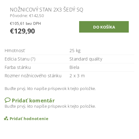
NOŽNICOVÝ STAN 2X3 ŠEDÝ SQ
Pôvodne:
€142,50
€105,61 bez DPH
€129,90
Hmotnosť
25 kg
Edícia Stanu (?)
Standard quality
Farba stánku
Biela
Rozmer nožnicového stánku
2 x 3 m
Buďte prvý, kto napíše príspevok k tejto položke.
Pridať komentár
Buďte prvý, kto napíše príspevok k tejto položke.
Pridať hodnotenie