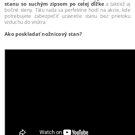
stanu so suchým zipsom po celej dĺžke
a taktiež aj
bočné steny. Táto rada sa perfektne hodí na akcie, kde
potrebujete zabezpečiť uzavretie stanu bez prietoku
vzduchu do vnútra.
Ako poskladať nožnicový stan?