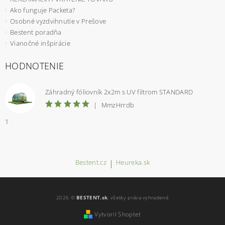
Ako funguje Packeta?
Osobné vyzdvihnutie v Prešove
Bestent poradňa
Vianočné inšpirácie
HODNOTENIE
Záhradný fóliovník 2x2m s UV filtrom STANDARD
|
MmzHrrdb
1
Bestent.cz
|
Heureka.sk
2026 ©
BESTENT.sk
, všetky práva vyhradené
Vytvoril Shoptet