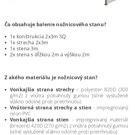
Čo obsahuje balenie nožnicového stanu?
1x konštrukcia 2x3m SQ
1x strecha 2x3m
1x stena 3m
2x stena s dĺžkou 2m a výškou 2m
Z akého materiálu je nožnicový stan?
Vonkajšia strana strechy
– polyester 820D (300
g/m2) z vnútra potiahnutý gumou (silné vystužené
vlákno odolné proti pretrhnutiu)
Vnútorná strana strechy a stien
- impregnovaný
nilon PVC
Vonkajšia strana stien
- impregnovaný materiál
(brezent) 420D (270 g/m2) z vnútra potiahnutý gumou
(silné vystužené vlákno odolné proti pretrhnutiu)