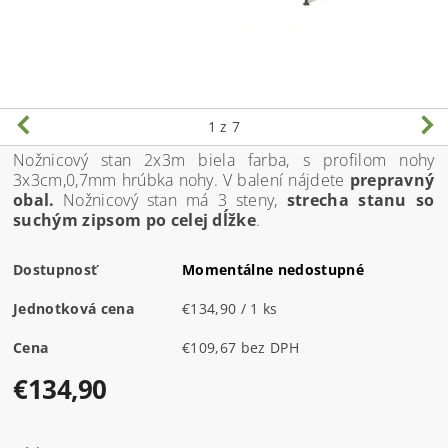
1
z 7
Nožnicový stan 2x3m biela farba, s profilom nohy
3x3cm,0,7mm hrúbka nohy. V balení nájdete
prepravný
obal.
Nožnicový stan má 3 steny,
strecha stanu so
suchým zipsom po celej dĺžke
.
Dostupnosť
Momentálne nedostupné
Jednotková cena
€134,90 / 1 ks
Cena
€109,67 bez DPH
€134,90