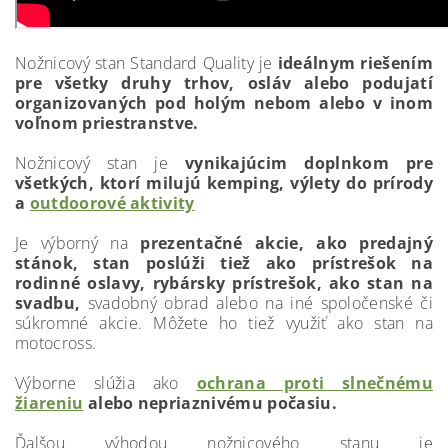
Nožnicový stan Standard Quality je
ideálnym riešením
pre všetky druhy trhov, osláv alebo podujatí
organizovaných pod holým nebom alebo v inom
voľnom priestranstve.
Nožnicový stan je
vynikajúcim doplnkom pre
všetkých, ktorí milujú kemping, výlety do prírody
a
outdoorové aktivity
Je výborný na
prezentačné akcie, ako predajný
stánok, stan poslúži tiež ako prístrešok na
rodinné oslavy, rybársky prístrešok, ako stan na
svadbu,
svadobný obrad alebo na iné spoločenské či
súkromné akcie. Môžete ho tiež využiť ako stan na
motocross.
Výborne slúžia ako
ochrana proti slnečnému
žiareniu
alebo nepriaznivému počasiu.
Ďalšou výhodou nožnicového stanu je