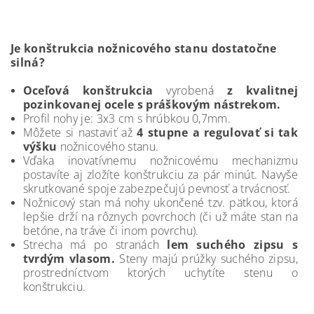
Je konštrukcia nožnicového stanu dostatočne
silná?
Oceľová konštrukcia
vyrobená
z kvalitnej
pozinkovanej ocele s práškovým nástrekom.
Profil nohy je: 3x3 cm s hrúbkou 0,7mm.
Môžete si nastaviť až
4 stupne a regulovať si tak
výšku
nožnicového stanu.
Vďaka inovatívnemu nožnicovému mechanizmu
postavíte aj zložíte konštrukciu za pár minút. Navyše
skrutkované spoje zabezpečujú pevnosť a trvácnosť.
Nožnicový stan má nohy ukončené tzv. pätkou, ktorá
lepšie drží na rôznych povrchoch (či už máte stan na
betóne, na tráve či inom povrchu).
Strecha má po stranách
lem suchého zipsu s
tvrdým vlasom.
Steny majú prúžky suchého zipsu,
prostredníctvom ktorých uchytíte stenu o
konštrukciu.