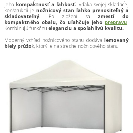
jeho
kompaktnosť a ľahkosť.
Vďaka svojej skladacej
konštrukcii je
nožnicový stan ľahko prenositeľný a
skladovateľný
. Po zložení sa
zmestí do
kompaktného obalu, čo uľahčuje jeho
prepravu
.
Kombinujú funkčnú
eleganciu a spoľahlivú kvalitu.
Moderný vzhľad nožnicového stanu dodáva
lemovaný
biely prúžo
k, ktorý je na streche nožnicového stanu.