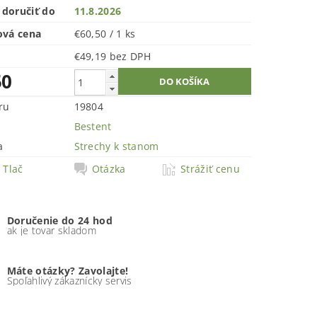
doručiť do
11.8.2026
ová cena
€60,50 / 1 ks
€49,19 bez DPH
50
ru
19804
Bestent
a
Strechy k stanom
Tlač
Otázka
Strážiť cenu
Doručenie do 24 hod
ak je tovar skladom
Máte otázky? Zavolajte!
Spoľahlivý zákaznícky servis