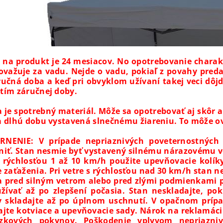
 na produkt je 24 mesiacov. No opotrebovanie charakt
ovažuje za vadu. Nejde o vadu, pokiaľ z povahy predane
ručná doba a keď pri obvyklom užívaní takej veci dôj
tím záručnej doby.
 je spotrebný materiál. Môže sa opotrebovať aj skôr ak
a dlhú dobu vystavená slnečnému žiareniu. To môže o
NENIE: V prípade nepriaznivých poveternostných
niť. Stan nesmie byť vystavený silnému nárazovému ve
s rýchlosťou 1 až 10 km/h použite upevňovacie kolíky
e zaťaženia. Pri vetre s rýchlosťou nad 30 km/h stan n
a pred silným vetrom alebo pred zlými podmienkami 
žívať až po zlepšení počasia. Stan neskladajte, po
y skladajte až po úplnom uschnutí. V opačnom prípa
ajte kotviace a upevňovacie sady. Nárok na reklamác
dzkových pokynov. Poškodenie vplyvom nepriazni