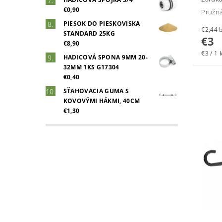
€0,90
Pružn
PIESOK DO PIESKOVISKA
€
STANDARD 25KG
€3
€8,90
€3 / 1 
HADICOVÁ SPONA 9MM 20-
32MM 1KS G17304
€0,40
SŤAHOVACIA GUMA S
KOVOVÝMI HÁKMI, 40CM
€1,30