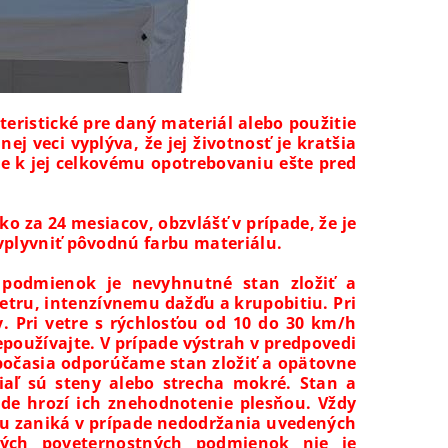
eristické pre daný materiál alebo použitie
j veci vyplýva, že jej životnosť je kratšia
de k jej celkovému opotrebovaniu ešte pred
o za 24 mesiacov, obzvlášť v prípade, že je
vplyvniť pôvodnú farbu materiálu.
 podmienok je nevyhnutné stan zložiť a
tru, intenzívnemu dažďu a krupobitiu. Pri
. Pri vetre s rýchlosťou od 10 do 30 km/h
epoužívajte. V prípade výstrah v predpovedi
počasia odporúčame stan zložiť a opätovne
kiaľ sú steny alebo strecha mokré. Stan a
de hrozí ich znehodnotenie plesňou. Vždy
iu zaniká v prípade nedodržania uvedených
vých poveternostných podmienok nie je