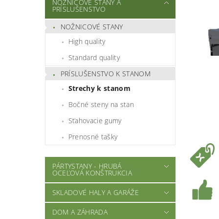
NOŽNICOVÉ STANY A
PRÍSLUŠENSTVO
NOŽNICOVÉ STANY
High quality
Standard quality
PRÍSLUŠENSTVO K STANOM
Strechy k stanom
Bočné steny na stan
Sťahovacie gumy
Prenosné tašky
PÁRTYSTANY - HRUBÁ
OCEĽOVÁ KONŠTRUKCIA
SKLADOVÉ HALY A GARÁŽE
DOM A ZÁHRADA