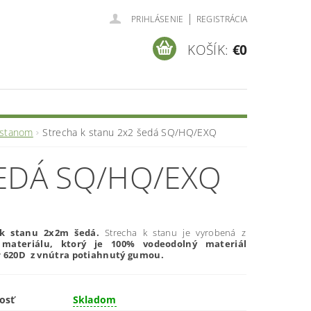
|
PRIHLÁSENIE
REGISTRÁCIA
KOŠÍK:
€0
 stanom
Strecha k stanu 2x2 šedá SQ/HQ/EXQ
ŠEDÁ SQ/HQ/EXQ
 k stanu 2x2m šedá.
Strecha k stanu je vyrobená z
o
materiálu, ktorý je 100% vodeodolný materiál
r 620D z vnútra potiahnutý gumou.
osť
Skladom