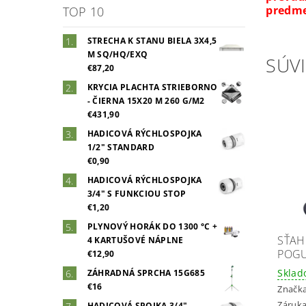
predme
TOP 10
STRECHA K STANU BIELA 3X4,5
M SQ/HQ/EXQ
SÚVI
€87,20
KRYCIA PLACHTA STRIEBORNO
- ČIERNA 15X20 M 260 G/M2
€431,90
HADICOVÁ RÝCHLOSPOJKA
1/2" STANDARD
€0,90
HADICOVÁ RÝCHLOSPOJKA
3/4" S FUNKCIOU STOP
€1,20
PLYNOVÝ HORÁK DO 1300 °C +
SŤAH
4 KARTUŠOVÉ NÁPLNE
POGU
€12,90
Skla
ZÁHRADNÁ SPRCHA 15G685
€16
Značk
Záruka
HADICOVÁ SPOJKA 3/4"