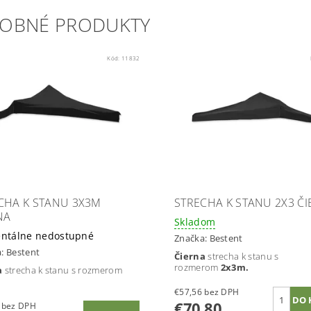
OBNÉ PRODUKTY
Kód:
11832
CHA K STANU 3X3M
STRECHA K STANU 2X3 Č
NA
Skladom
ntálne nedostupné
Značka:
Bestent
a:
Bestent
Čierna
strecha k stanu s
rozmerom
2x3m.
a
strecha k stanu s rozmerom
€57,56 bez DPH
€70,80
€65,85 bez DPH