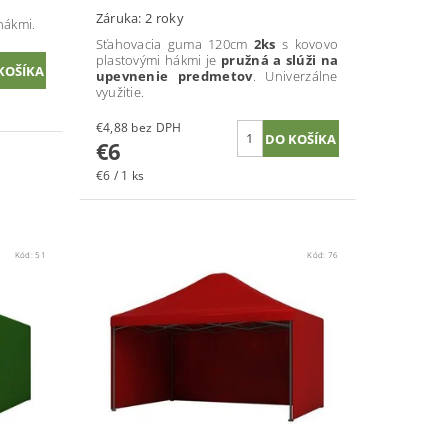
Záruka: 2 roky
hákmi.
Sťahovacia guma 120cm
2ks
s kovovo
plastovými hákmi je
pružná a slúži na
upevnenie predmetov
. Univerzálne
využitie.
€4,88 bez DPH
€6
€6 / 1 ks
Kód:
51
Kód:
76