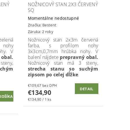
LENÝ
NOŽNICOVÝ STAN 2X3 ČERVENÝ
SQ
Momentálne nedostupné
Značka:
Bestent
Záruka: 2 roky
elená
Nožnicový stan 2x3m červená
 nohy
farba, s profilom nohy
hy. V
3x3cm,0,7mm hrúbka nohy. V
 obal.
balení nájdete
prepravný obal.
teny,
Nožnicový stan má 3 steny,
uchým
strecha stanu so suchým
zipsom po celej dĺžke
.
€109,67 bez DPH
DETAIL
€134,90
€134,90 / 1 ks