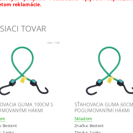
tom reklamácie.
SIACI TOVAR
Kód:
1140
OVACIA GUMA 100CM S
SŤAHOVACIA GUMA 60CM
MOVANÝMI HÁKMI
POGUMOVANÝMI HÁKMI
dom
Skladom
a:
Bestent
Značka:
Bestent
: 2 roky
Záruka: 2 roky