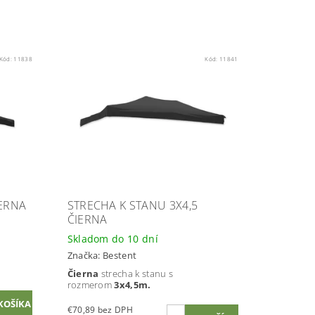
Kód:
11838
Kód:
11841
IERNA
STRECHA K STANU 3X4,5
ČIERNA
Skladom do 10 dní
Značka:
Bestent
Čierna
strecha k stanu s
rozmerom
3x4,5m.
€70,89 bez DPH