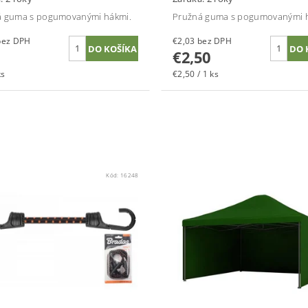
á guma s pogumovanými hákmi.
Pružná guma s pogumovanými 
2,44 bez DPH
€2,03 bez DPH
€2,50
ks
€2,50 / 1 ks
Kód:
16248