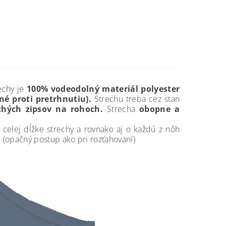
echy je
100% vodeodolný materiál polyester
né proti pretrhnutiu).
Strechu treba cez stan
hých zipsov na rohoch.
Strecha
obopne a
celej dĺžke strechy a rovnako aj o každú z nôh
e. (opačný postup ako pri rozťahovaní)