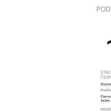
POD
STRE
ČIER
Mome
Značk
Čiern
3x3m.