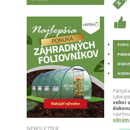
POPIS
PARAM
DISKU
HODN
Pártyst
zabezp
veľmi 
dokona
navrhnu
silným
NEWSLETTER