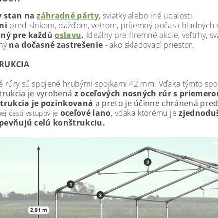
y stan na
záhradné párty
, sviatky alebo iné udalosti.
ni
pred slnkom, dažďom, vetrom, príjemný počas chladných 
ný pre každú
oslavu
.
Ideálny pre firemné akcie, veľtrhy, s
ný
na dočasné zastrešenie
- ako skladovací priestor.
RUKCIA
 rúry sú spojené hrubými spojkami 42 mm. Vďaka týmto spo
trukcia je vyrobená
z oceľových nosných rúr s priemer
trukcia je pozinkovaná
a preto je
účinne chránená pred
oceľové lano
, vďaka ktorému je
zjednoduš
ej časti vstupov je
pevňujú celú konštrukciu.