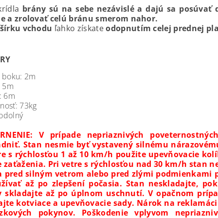
krídla
brány sú na sebe nezávislé a dajú sa posúvať 
de a zrolovať celú bránu smerom nahor.
 šírku vchodu
ľahko získate
odopnutím celej prednej pl
RY
 boku: 2m
: 5m
: 6m
nosť: 73kg
odolný
RNENIE: V prípade nepriaznivých poveternostnýc
adniť. Stan nesmie byť vystavený silnému nárazovém
tre s rýchlosťou 1 až 10 km/h použite upevňovacie kolí
e zaťaženia. Pri vetre s rýchlosťou nad 30 km/h stan n
a pred silným vetrom alebo pred zlými podmienkami 
žívať až po zlepšení počasia. Stan neskladajte, po
y skladajte až po úplnom uschnutí. V opačnom prípa
ajte kotviace a upevňovacie sady. Nárok na reklamác
dzkových pokynov. Poškodenie vplyvom nepriazni