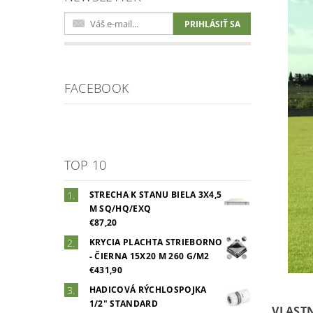
FACEBOOK
TOP 10
STRECHA K STANU BIELA 3X4,5
M SQ/HQ/EXQ
€87,20
KRYCIA PLACHTA STRIEBORNO
- ČIERNA 15X20 M 260 G/M2
€431,90
HADICOVÁ RÝCHLOSPOJKA
1/2" STANDARD
VLAST