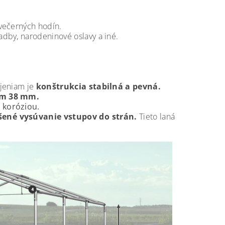
večerných hodín.
vadby, narodeninové oslavy a iné.
jeniam je
konštrukcia stabilná a pevná.
om 38 mm.
 koróziou.
ené vysúvanie vstupov do strán.
Tieto laná