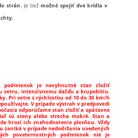
do strán.
Je tiež
možné spojiť dve krídla v
achty.
h podmienok je nevyhnutné stan zložiť
u vetru, intenzívnemu dažďu a krupobitiu.
ky. Pri vetre s rýchlosťou od 10 do 30 km/h
epoužívajte. V prípade výstrah v predpovedi
počasia odporúčame stan zložiť a opätovne
kiaľ sú steny alebo strecha mokré. Stan a
de hrozí ich znehodnotenie plesňou. Vždy
iu zaniká v prípade nedodržania uvedených
vých poveternostných podmienok nie je