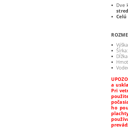
Dve 
stre
C
elú
ROZME
Výška
Šírka
Dĺžka
Hmot
Vode
UPOZO
a uskl
Pri ve
použit
počasi
ho pou
placht
použív
prevá