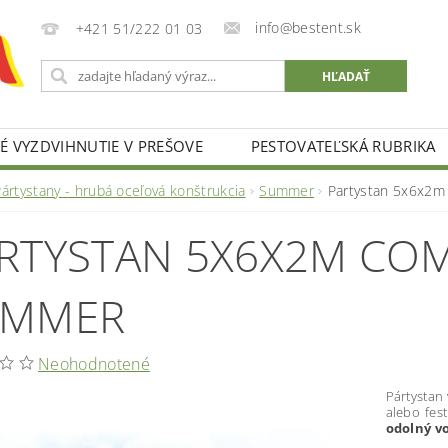
info@bestent.sk
+421 51/222 01 03
 VYZDVIHNUTIE V PREŠOVE
PESTOVATEĽSKÁ RUBRIKA
Pártystany - hrubá oceľová konštrukcia
Summer
Partystan 5x6x2m
RTYSTAN 5X6X2M COM
UMMER
Neohodnotené
Pártystan
alebo fest
odolný vo