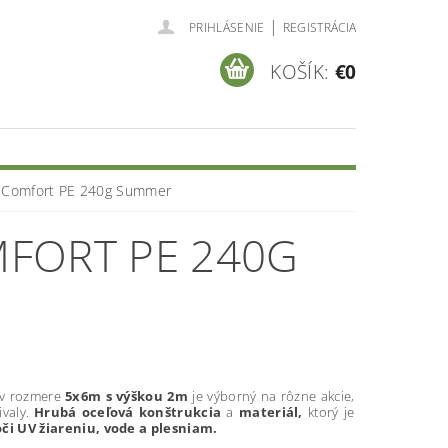
|
PRIHLÁSENIE
REGISTRÁCIA
KOŠÍK:
€0
 Comfort PE 240g Summer
FORT PE 240G
 v rozmere
5x6m s výškou 2m
je výborný na rôzne akcie,
ivaly.
Hrubá oceľová konštrukcia
a
materiál,
ktorý je
či UV žiareniu, vode a plesniam.