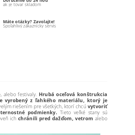
Doručenie do 24 hod
ak je tovar skladom
Máte otázky? Zavolajte!
Spoľahlivý zákaznícky servis
, alebo festivaly.
Hrubá oceľová konštrukcia
je vyrobený z
ľahkého materiálu, ktorý je
kvelým riešením pre všetkých, ktorí chcú
vytvoriť
eternostné podmienky.
Tieto veľké stany sú
oveň ich
chránili pred dažďom, vetrom
alebo