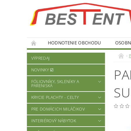
HODNOTENIE OBCHODU
OSOBNÉ
VÝPREDAJ
PA
NOVINKY ☑️
FÓLIOVNÍKY, SKLENÍKY A
PARENISKÁ
S
KRYCIE PLACHTY - CELTY
PRE DOMÁCICH MILÁČIKOV
INTERIÉROVÝ NÁBYTOK