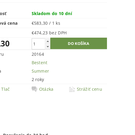
osť
Skladom do 10 dní
ová cena
€583,30 / 1 ks
€474,23 bez DPH
,30
ru
20164
Bestent
a
Summer
2 roky
Tlač
Otázka
Strážiť cenu