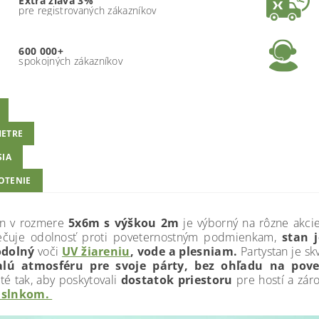
Extra zľava 3%
pre registrovaných zákazníkov
600 000+
spokojných zákazníkov
ETRE
SIA
OTENIE
an v rozmere
5x6m s výškou 2m
je výborný na rôzne akcie
ečuje odolnosť proti poveternostným podmienkam,
stan 
odolný
voči
UV žiareniu
, vode a plesniam.
Partystan je s
lú atmosféru pre svoje párty, bez ohľadu na pov
té tak, aby poskytovali
dostatok priestoru
pre hostí a zár
 slnkom.