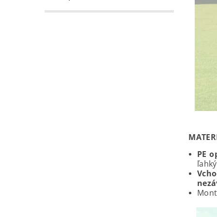
MATER
PE o
ľahký
Vcho
nezá
Mont