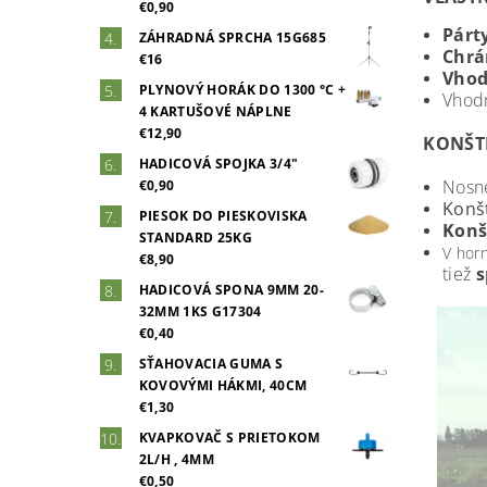
€0,90
Párt
ZÁHRADNÁ SPRCHA 15G685
Chrá
€16
Vhod
PLYNOVÝ HORÁK DO 1300 °C +
Vhod
4 KARTUŠOVÉ NÁPLNE
€12,90
KONŠT
HADICOVÁ SPOJKA 3/4"
Nosné
€0,90
Konš
PIESOK DO PIESKOVISKA
Konš
STANDARD 25KG
V horn
€8,90
tiež
s
HADICOVÁ SPONA 9MM 20-
32MM 1KS G17304
€0,40
SŤAHOVACIA GUMA S
KOVOVÝMI HÁKMI, 40CM
€1,30
KVAPKOVAČ S PRIETOKOM
2L/H , 4MM
€0,50