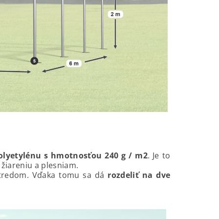
olyetylénu s hmotnosťou 240 g / m2
. Je to
V žiareniu a plesniam.
stredom. Vďaka tomu sa dá
rozdeliť na dve