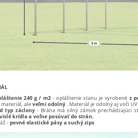
IÁL
pláštenie 240 g / m2
- o
pláštenie stanu je vyrobené
z p
 materiál, ale
veľmi odolný
. Materiál je odolný aj voči U
d typ záclony
-
Brána má silný zámok prechádzajúci 
vislé krídla a voľne posúvať do strán.
áž -
pevné elastické pásy a suchý zips