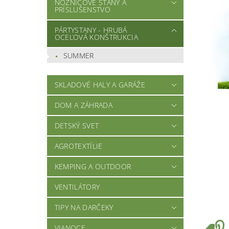
NOŽNICOVÉ STANY A
PRÍSLUŠENSTVO
PÁRTYSTANY - HRUBÁ
OCEĽOVÁ KONŠTRUKCIA
SUMMER
SKLADOVÉ HALY A GARÁŽE
DOM A ZÁHRADA
DETSKÝ SVET
AGROTEXTÍLIE
KEMPING A OUTDOOR
VENTILÁTORY
TIPY NA DARČEKY
VIANOCE