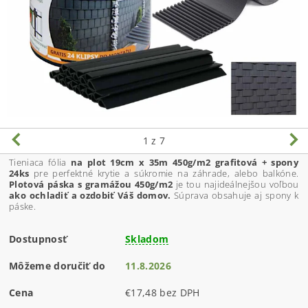
1
z 7
Tieniaca fólia
na plot 19cm x 35m 450g/m2 grafitová + spony
24ks
pre perfektné krytie a súkromie na záhrade, alebo balkóne.
Plotová páska s gramážou 450g/m2
je tou najideálnejšou voľbou
ako ochladiť a ozdobiť Váš domov.
Súprava obsahuje aj spony k
páske.
Dostupnosť
Skladom
Môžeme doručiť do
11.8.2026
Cena
€17,48 bez DPH