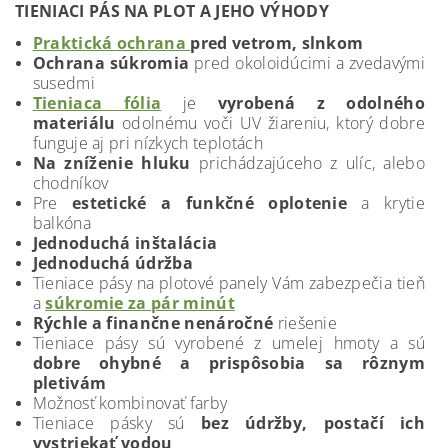
TIENIACI PÁS NA PLOT A JEHO VÝHODY
Praktická
ochrana
pred vetrom, slnkom
Ochrana súkromia
pred okoloidúcimi a zvedavými
susedmi
Tieniaca fólia
je
vyrobená z odolného
materiálu
odolnému voči UV žiareniu, ktorý dobre
funguje aj pri nízkych teplotách
Na zníženie hluku
prichádzajúceho z ulíc, alebo
chodníkov
Pre
estetické a funkčné oplotenie
a krytie
balkóna
Jednoduchá inštalácia
Jednoduchá údržba
Tieniace pásy na plotové panely Vám zabezpečia tieň
a
súkromie za pár minút
Rýchle a finančne nenáročné
riešenie
Tieniace pásy sú vyrobené z umelej hmoty a sú
dobre ohybné a prispôsobia sa rôznym
pletivám
Možnosť kombinovať farby
Tieniace pásky sú
bez údržby, postačí ich
vystriekať vodou