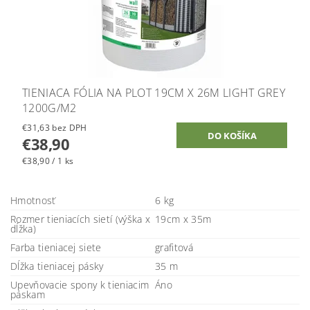
TIENIACA FÓLIA NA PLOT 19CM X 26M LIGHT GREY
1200G/M2
€31,63 bez DPH
€38,90
€38,90 / 1 ks
Hmotnosť
6 kg
Rozmer tieniacích sietí (výška x
19cm x 35m
dĺžka)
Farba tieniacej siete
grafitová
Dĺžka tieniacej pásky
35 m
Upevňovacie spony k tieniacim
Áno
páskam