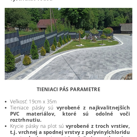
TIENIACI PÁS PARAMETRE
Veľkosť: 19cm x 35m
Tieniace pásky sú
vyrobené z najkvalitnejších
PVC materiálov, ktoré sú odolné voči
roztrhnutiu.
Krycie pásky na plot sú
vyrobené z troch vrstiev,
t.j. vrchnej a spodnej vrstvy z polyvinylchloridu