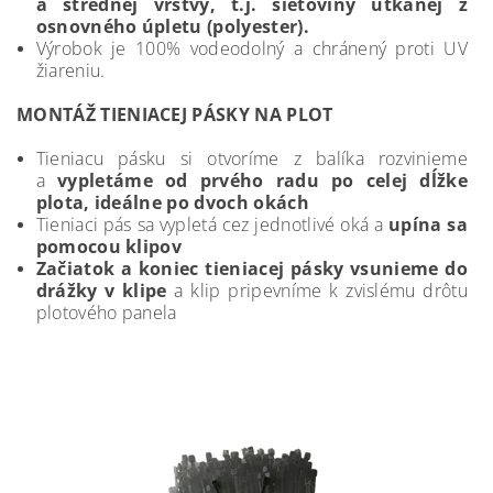
a strednej vrstvy, t.j. sieťoviny utkanej z
osnovného úpletu (polyester).
Výrobok je 100% vodeodolný a chránený proti UV
žiareniu.
MONTÁŽ TIENIACEJ PÁSKY NA PLOT
Tieniacu pásku si otvoríme z balíka rozvinieme
a
vypletáme od prvého radu po celej dĺžke
plota, ideálne po dvoch okách
Tieniaci pás sa vypletá cez jednotlivé oká a
upína sa
pomocou klipov
Začiatok a koniec tieniacej pásky vsunieme do
drážky v klipe
a klip pripevníme k zvislému drôtu
plotového panela