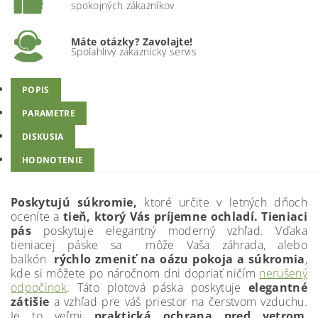
spokojných zákazníkov
Máte otázky? Zavolajte!
Spoľahlivý zákaznícky servis
POPIS
PARAMETRE
DISKUSIA
HODNOTENIE
Poskytujú súkromie,
ktoré určite v letných dňoch
oceníte a
tieň, ktorý Vás príjemne ochladí. Tieniaci
pás
poskytuje elegantný moderný vzhľad. Vďaka
tieniacej páske sa môže Vaša záhrada, alebo
balkón
rýchlo zmeniť na oázu pokoja a súkromia
,
kde si môžete po náročnom dni dopriať ničím
nerušený
odpočinok
. Táto plotová páska poskytuje
elegantné
zátišie
a vzhľad pre váš priestor na čerstvom vzduchu.
Je to veľmi
praktická ochrana pred vetrom
,