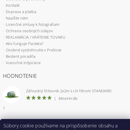
Kontakt
Doprava a platba
Napíšte nám
Licenčné zmluvy k fotografiam
Ochrana osobných údajov
REKLAMÁCIA / VRÁTENIE TOVARU
Ako funguje Packeta?
Osobné vyzdvihnutie v Prešove
Bestent poradňa
Vianočné inšpirácie
HODNOTENIE
Záhradný fóliovník 2x2m s UV filtrom STANDARD
|
MmzHrrdb
1
Súbory cookie používame na prispôsobenie obsahu a