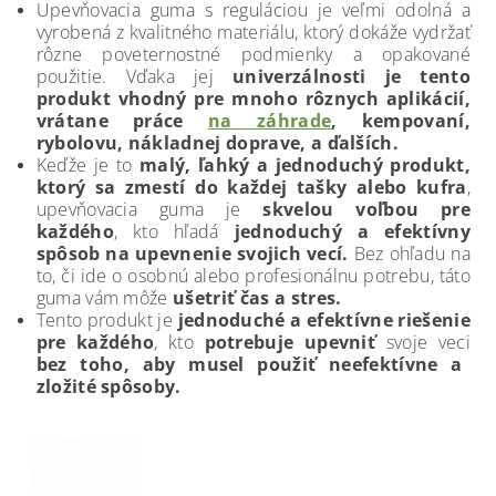
Upevňovacia guma s reguláciou je veľmi odolná a
vyrobená z kvalitného materiálu, ktorý dokáže vydržať
rôzne poveternostné podmienky a opakované
použitie. Vďaka jej
univerzálnosti je tento
produkt vhodný pre mnoho rôznych aplikácií,
vrátane práce
na záhrade
, kempovaní,
rybolovu, nákladnej doprave, a ďalších.
Keďže je to
malý, ľahký a jednoduchý produkt,
ktorý sa zmestí do každej tašky alebo kufra
,
upevňovacia guma je
skvelou voľbou pre
každého
, kto hľadá
jednoduchý a efektívny
spôsob na upevnenie svojich vecí.
Bez ohľadu na
to, či ide o osobnú alebo profesionálnu potrebu, táto
guma vám môže
ušetriť čas a stres.
Tento produkt je
jednoduché a efektívne riešenie
pre každého
, kto
potrebuje upevniť
svoje veci
bez toho, aby musel použiť neefektívne a
zložité spôsoby.