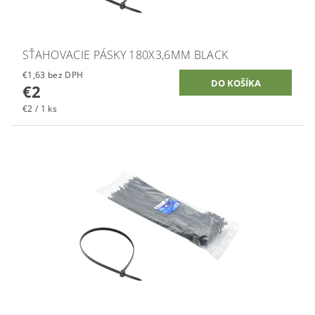
SŤAHOVACIE PÁSKY 180X3,6MM BLACK
€1,63 bez DPH
€2
€2 / 1 ks