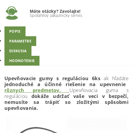
Máte otázky? Zavolajte!
Spoľahlivý zákaznícky servis
POPIS
PARAMETRE
DISKUSIA
HODNOTENIE
Upevňovacie gumy s reguláciou 6ks
ak hľadáte
jednoduché a účinné riešenie na upevnenie
rôznych predmetov.
Upevňovacia guma s
reguláciou
dokáže udržať vaše veci v bezpečí,
nemusíte sa trápiť so zložitými spôsobmi
upevňovania.