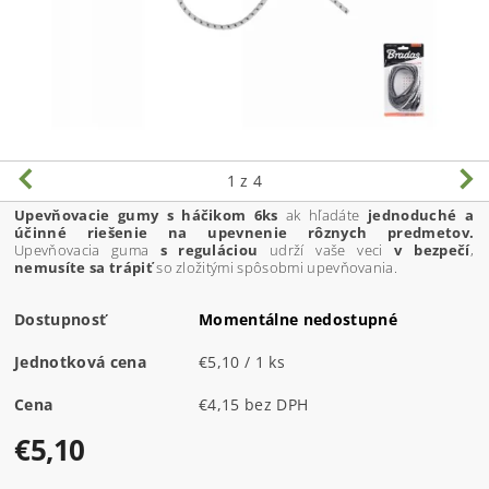
1
z 4
Upevňovacie gumy s háčikom 6ks
ak hľadáte
jednoduché a
účinné riešenie na upevnenie rôznych predmetov.
Upevňovacia guma
s reguláciou
udrží vaše veci
v bezpečí
,
nemusíte sa trápiť
so zložitými spôsobmi upevňovania.
Dostupnosť
Momentálne nedostupné
Jednotková cena
€5,10 / 1 ks
Cena
€4,15 bez DPH
€5,10