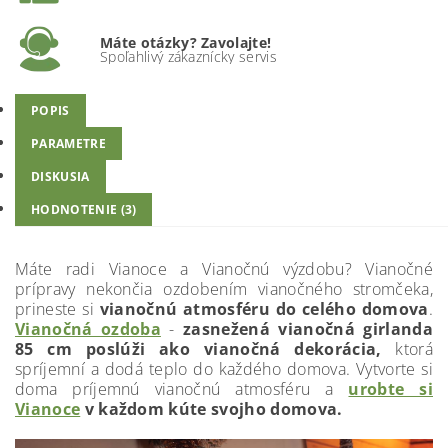
Máte otázky? Zavolajte!
Spoľahlivý zákaznícky servis
POPIS
PARAMETRE
DISKUSIA
HODNOTENIE (3)
Máte radi Vianoce a Vianočnú výzdobu? Vianočné
prípravy nekončia ozdobením vianočného stromčeka,
prineste si
vianočnú atmosféru do celého domova
.
Vianočná ozdoba
-
zasnežená vianočná girlanda
85 cm poslúži ako vianočná dekorácia,
ktorá
spríjemní a dodá teplo do každého domova. Vytvorte si
doma príjemnú vianočnú atmosféru a
urobte si
Vianoce
v každom kúte svojho domova.