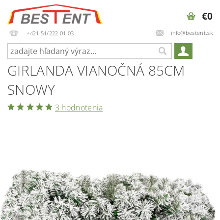
€0
info@bestent.sk
+421 51/222 01 03
GIRLANDA VIANOČNÁ 85CM
SNOWY
3 hodnotenia