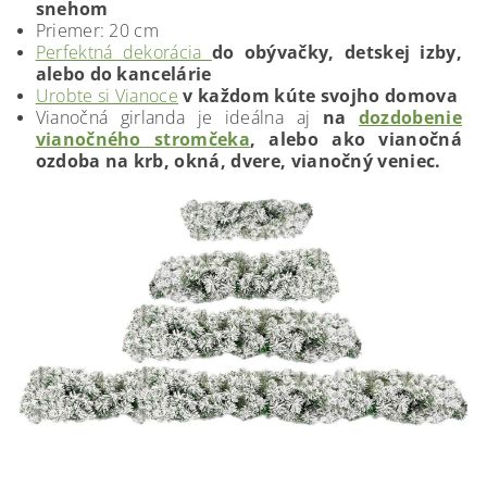
snehom
Priemer: 20 cm
Perfektná dekorácia
do obývačky, detskej izby,
alebo do kancelárie
Urobte si Vianoce
v každom kúte svojho domova
Vianočná girlanda je ideálna aj
na
dozdobenie
vianočného stromčeka
, alebo ako vianočná
ozdoba na krb, okná, dvere, vianočný veniec.