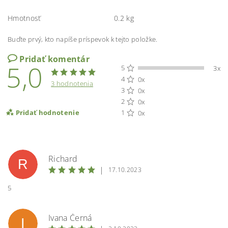
Hmotnosť
0.2 kg
Buďte prvý, kto napíše príspevok k tejto položke.
Pridať komentár
5,0
5
3x
4
0x
3 hodnotenia
3
0x
2
0x
Pridať hodnotenie
1
0x
Richard
R
|
17.10.2023
5
Ivana Černá
I