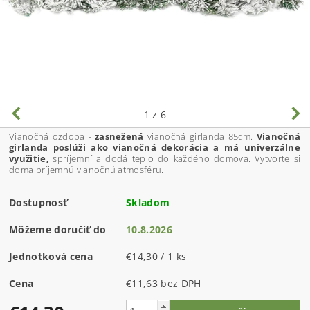
1
z 6
Vianočná ozdoba -
zasnežená
vianočná girlanda 85cm.
Vianočná
girlanda poslúži ako vianočná dekorácia a
má univerzálne
využitie,
spríjemní a dodá teplo do každého domova. Vytvorte si
doma príjemnú vianočnú atmosféru.
Dostupnosť
Skladom
Môžeme doručiť do
10.8.2026
Jednotková cena
€14,30 / 1 ks
Cena
€11,63 bez DPH