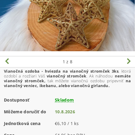
1
z 8
Vianočná ozdoba - hviezda na vianočný stromček 3ks
, ktorá
ozdobí a rozžiari Váš
vianočný stromček
. Ak náhodou
nemáte
vianočný stromček,
tak môžete vianočnú ozdobu pripevniť
na
vianočný veniec, ikebanu, alebo vianočnú girlandu.
Dostupnosť
Skladom
Môžeme doručiť do
10.8.2026
Jednotková cena
€6,10 / 1 ks