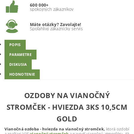
600 000+
spokojných zákazníkov
Máte otázky? Zavolajte!
Spoľahlivý zákaznícky servis
POPIS
PARAMETRE
DISKUSIA
HODNOTENIE
OZDOBY NA VIANOČNÝ
STROMČEK - HVIEZDA 3KS 10,5CM
GOLD
Vianočná ozdoba - hviezda na vianočný stromček,
ktorá ozdobí
a rozžiari Váš
vianočný stromček
a navodí vianočnú atmosféru. Ak