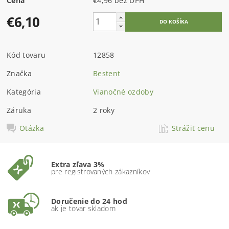
Cena
€4,96 bez DPH
€6,10
Kód tovaru
12858
Značka
Bestent
Kategória
Vianočné ozdoby
Záruka
2 roky
Otázka
Strážiť cenu
Extra zľava 3%
pre registrovaných zákazníkov
Doručenie do 24 hod
ak je tovar skladom