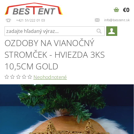
€0
info@bestent.sk
+421 51/222 01 03
OZDOBY NA VIANOČNÝ
STROMČEK - HVIEZDA 3KS
10,5CM GOLD
Neohodnotené