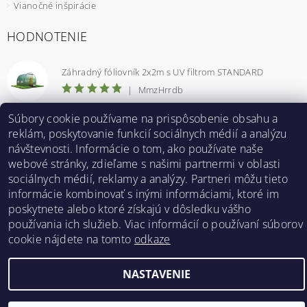
Vianočné inšpirácie
HODNOTENIE
Záhradný fóliovník 2x2m s UV filtrom STANDARD
|
MmzHrrdb
1
Súbory cookie používame na prispôsobenie obsahu a
reklám, poskytovanie funkcií sociálnych médií a analýzu
návštevnosti. Informácie o tom, ako používate naše
webové stránky, zdieľame s našimi partnermi v oblasti
Bestent.cz
|
Heureka.sk
sociálnych médií, reklamy a analýzy. Partneri môžu tieto
informácie kombinovať s inými informáciami, ktoré im
poskytnete alebo ktoré získajú v dôsledku vášho
2026 ©
BESTENT.sk
, všetky práva vyhradené
používania ich služieb. Viac informácií o používaní súborov
cookie nájdete na tomto
odkaze
Vytvoril Shoptet
NASTAVENIE