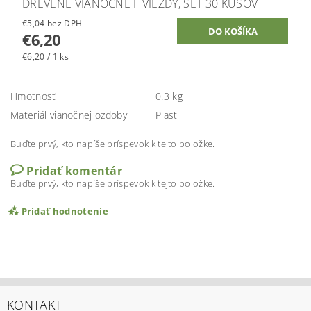
DREVENÉ VIANOČNÉ HVIEZDY, SET 30 KUSOV
€5,04 bez DPH
€6,20
€6,20 / 1 ks
Hmotnosť
0.3 kg
Materiál vianočnej ozdoby
Plast
Buďte prvý, kto napíše príspevok k tejto položke.
Pridať komentár
Buďte prvý, kto napíše príspevok k tejto položke.
Pridať hodnotenie
KONTAKT