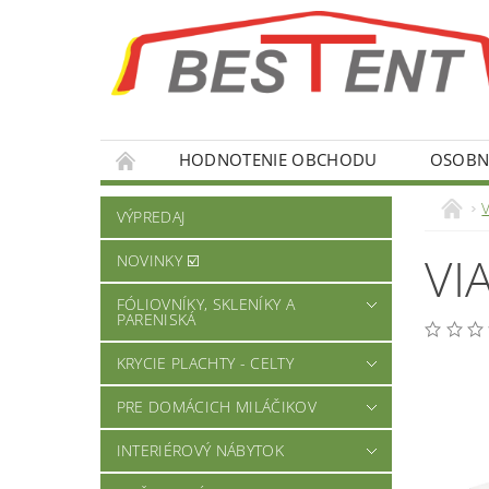
HODNOTENIE OBCHODU
OSOBNÉ
VÝPREDAJ
VI
NOVINKY ☑️
FÓLIOVNÍKY, SKLENÍKY A
PARENISKÁ
KRYCIE PLACHTY - CELTY
PRE DOMÁCICH MILÁČIKOV
INTERIÉROVÝ NÁBYTOK