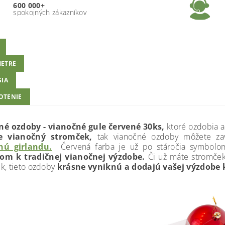
600 000+
spokojných zákazníkov
ETRE
SIA
OTENIE
né ozdoby - vianočné gule červené 30ks,
ktoré ozdobia a 
 vianočný stromček,
tak vianočné ozdoby môžete
za
nú girlandu.
Červená farba je už po stáročia symbolom
om k tradičnej vianočnej výzdobe.
Či už máte stromček
k, tieto ozdoby
krásne vyniknú a dodajú vašej výzdobe 