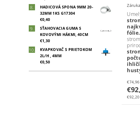
Záruka
HADICOVÁ SPONA 9MM 20-
Ume
32MM 1KS G17304
stro
€0,40
najk
SŤAHOVACIA GUMA S
fóli
KOVOVÝMI HÁKMI, 40CM
stro
€1,30
priro
KVAPKOVAČ S PRIETOKOM
stro
2L/H , 4MM
poč
€0,50
ihlič
hust
€92
€92,20 