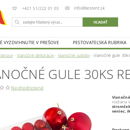
info@bestent.sk
+421 51/222 01 03
 VYZDVIHNUTIE V PREŠOVE
PESTOVATEĽSKÁ RUBRIKA
Vianoce
Vianočné dekorácie
Vianočné ozdoby
Vianočné gule 30k
ANOČNÉ GULE 30KS R
Neohodnotené
Vianočné
rozžiaria 
stromček
veniec, 
Dostupn