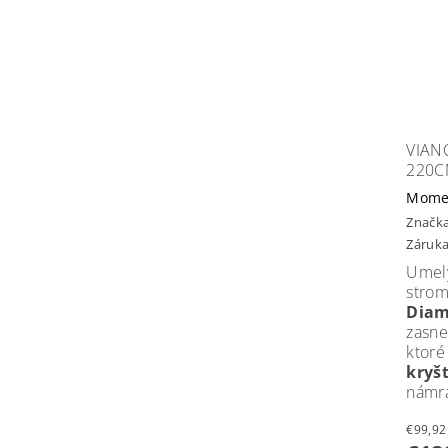
VIAN
220C
Mome
Značk
Záruka
Umel
str
Di
zasne
ktor
kryš
námr