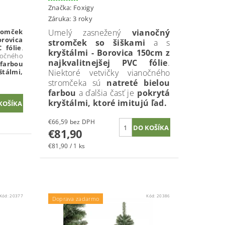
Značka:
Foxigy
Záruka: 3 roky
romček
Umelý zasnežený
vianočný
orovica
stromček so šiškami
a s
 fólie
.
kryštálmi - Borovica 150cm z
očného
najkvalitnejšej PVC fólie
.
 farbou
tálmi,
Niektoré vetvičky vianočného
stromčeka sú
natreté bielou
farbou
a ďalšia časť je
pokrytá
kryštálmi, ktoré imitujú ľad.
€66,59 bez DPH
€81,90
€81,90 / 1 ks
Kód:
20377
Kód:
20386
Doprava zadarmo