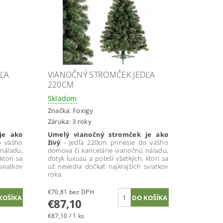
ĽA
VIANOČNÝ STROMČEK JEDĽA
220CM
Skladom
Značka:
Foxigy
Záruka: 3 roky
je ako
Umelý vianočný stromček je ako
o vášho
živý
- Jedľa 220cm prinesie do vášho
náladu,
domova či kancelárie vianočnú náladu,
ktorí sa
dotyk luxusu a poteší všetkých, ktorí sa
sviatkov
už nevedia dočkať najkrajších sviatkov
roka.
€70,81 bez DPH
€87,10
€87,10 / 1 ks