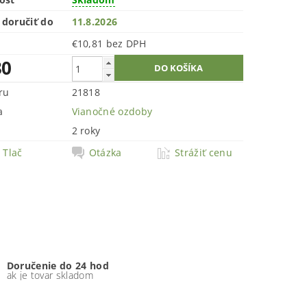
doručiť do
11.8.2026
€10,81 bez DPH
30
ru
21818
a
Vianočné ozdoby
2 roky
Tlač
Otázka
Strážiť cenu
Doručenie do 24 hod
ak je tovar skladom