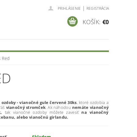
|
PRIHLÁSENIE
REGISTRÁCIA
KOŠÍK:
€0
s Red
ED
 ozdoby - vianočné gule červené 30ks
, ktoré ozdobia a
Váš
vianočný stromček
. Ak náhodou
nemáte vianočný
,
tak vianočné ozdoby môžete zavesiť
na vianočný
ikebanu, alebo vianočnú girlandu.
osť
Skladom