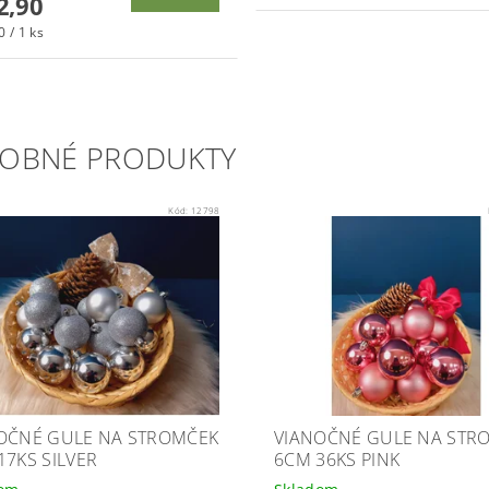
2,90
 / 1 ks
OBNÉ PRODUKTY
Kód:
12798
OČNÉ GULE NA STROMČEK
VIANOČNÉ GULE NA STR
17KS SILVER
6CM 36KS PINK