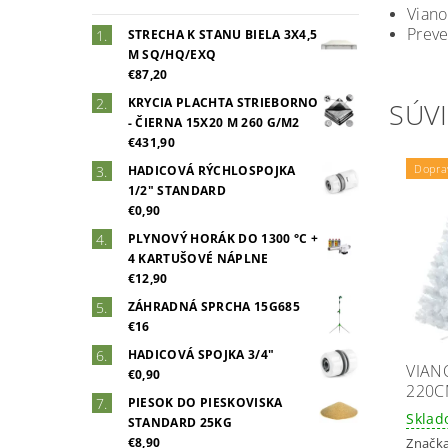
Viano
Preve
STRECHA K STANU BIELA 3X4,5
M SQ/HQ/EXQ
€87,20
KRYCIA PLACHTA STRIEBORNO
SÚVI
- ČIERNA 15X20 M 260 G/M2
€431,90
Dopra
HADICOVÁ RÝCHLOSPOJKA
1/2" STANDARD
€0,90
PLYNOVÝ HORÁK DO 1300 °C +
4 KARTUŠOVÉ NÁPLNE
€12,90
ZÁHRADNÁ SPRCHA 15G685
€16
HADICOVÁ SPOJKA 3/4"
VIAN
€0,90
220C
PIESOK DO PIESKOVISKA
Skla
STANDARD 25KG
Značk
€8,90