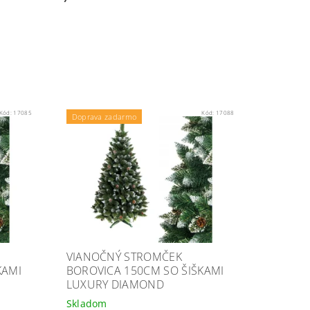
Kód:
17085
Kód:
17088
Doprava zadarmo
VIANOČNÝ STROMČEK
KAMI
BOROVICA 150CM SO ŠIŠKAMI
LUXURY DIAMOND
Skladom