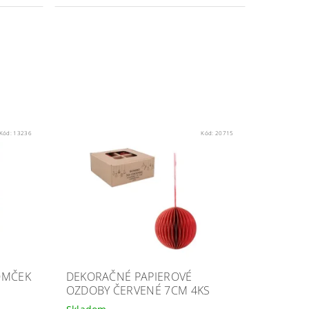
Kód:
13236
Kód:
20715
OMČEK
DEKORAČNÉ PAPIEROVÉ
OZDOBY ČERVENÉ 7CM 4KS