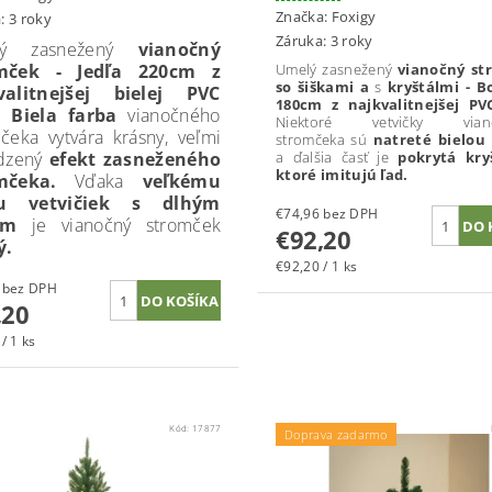
Značka:
Foxigy
: 3 roky
Záruka: 3 roky
lý zasnežený
vianočný
mček - Jedľa 220cm z
Umelý zasnežený
vianočný st
so šiškami a
s
kryštálmi - B
valitnejšej bielej PVC
180cm z najkvalitnejšej PVC
e. Biela farba
vianočného
Niektoré vetvičky vian
mčeka
vytvára krásny, veľmi
stromčeka sú
natreté bielou
dzený
efekt zasneženého
a ďalšia časť je
pokrytá kryš
ktoré imitujú ľad.
mčeka.
Vďaka
veľkému
tu vetvičiek s dlhým
€74,96 bez DPH
ím
je vianočný stromček
€92,20
ý.
€92,20 / 1 ks
€74,96 bez DPH
,20
/ 1 ks
Kód:
17877
Doprava zadarmo