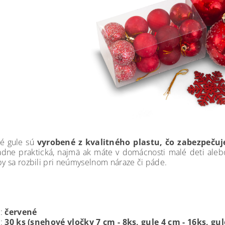
é gule sú
vyrobené z kvalitného plastu, čo zabezpečuje
dne praktická, najmä ak máte v domácnosti malé deti alebo
 by sa rozbili pri neúmyselnom náraze či páde.
a:
červené
:
30 ks (snehové vločky 7 cm - 8ks, gule 4 cm - 16ks, gul