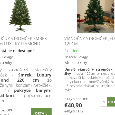
OČNÝ STROMČEK SMREK
VIANOČNÝ STROMČEK JED
M LUXURY DIAMOND
120CM
ntálne nedostupné
Skladom
a:
Foxigy
Značka:
Foxigy
: 3 roky
Záruka: 3 roky
ý zasnežený vianočný
Umelý vianočný stromček 
živý
- Jedľa 120cm prinesie d
omček -
Smrek Luxury
domova či kancelárie vianočnú 
amond 220 cm
so
dotyk luxusu a poteší všetkých, 
ženými koncami vetvičiek,
už nevedia dočkať najkrajších 
é sú
pokryté bielymi
roka.
tálikmi
, pripomínajúce
€33,25 bez DPH
azu.
€40,90
€99,92 bez DPH
€40,90 / 1 ks
DETAIL