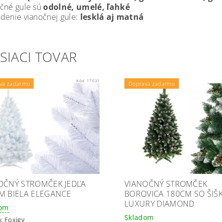
čné gule sú
odolné, umelé, ľahké
denie vianočnej gule:
lesklá aj matná
SIACI TOVAR
Kód:
17031
va zadarmo
Doprava zadarmo
OČNÝ STROMČEK JEDĽA
VIANOČNÝ STROMČEK
M BIELA ELEGANCE
BOROVICA 180CM SO ŠIŠ
LUXURY DIAMOND
dom
Skladom
a:
Foxigy