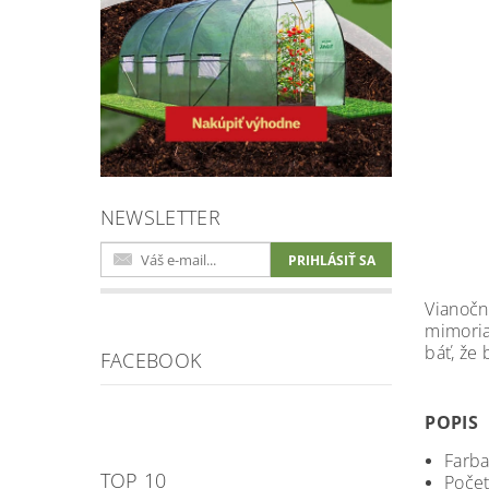
NEWSLETTER
Vianočn
mimoria
báť, že
FACEBOOK
POPIS
Farb
TOP 10
Počet