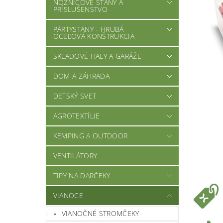
NOŽNICOVÉ STANY A
PRÍSLUŠENSTVO
PÁRTYSTANY - HRUBÁ
OCEĽOVÁ KONŠTRUKCIA
SKLADOVÉ HALY A GARÁŽE
DOM A ZÁHRADA
DETSKÝ SVET
AGROTEXTÍLIE
KEMPING A OUTDOOR
VENTILÁTORY
TIPY NA DARČEKY
VIANOCE
VIANOČNÉ STROMČEKY