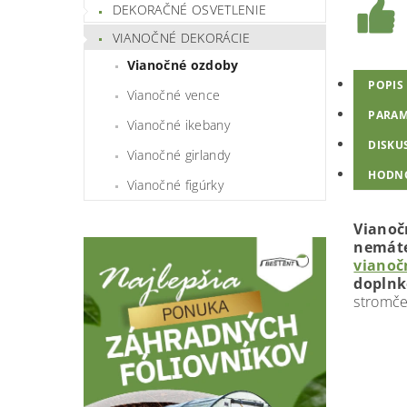
DEKORAČNÉ OSVETLENIE
VIANOČNÉ DEKORÁCIE
Vianočné ozdoby
POPIS
Vianočné vence
PARAM
Vianočné ikebany
DISKU
Vianočné girlandy
HODN
Vianočné figúrky
Vianoč
nemáte
vianoč
doplnk
stromče