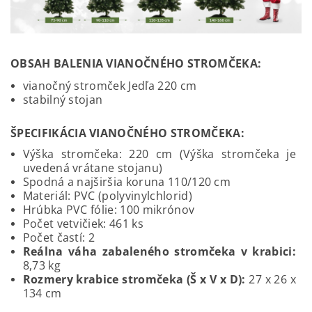
OBSAH BALENIA VIANOČNÉHO STROMČEKA:
vianočný stromček Jedľa 220 cm
stabilný stojan
ŠPECIFIKÁCIA
VIANOČNÉHO STROMČEKA:
V
ýška stromčeka: 220 cm (Výška stromčeka je
uvedená vrátane stojanu)
Spodná a najširšia koruna 110/120 cm
Materiál: PVC (polyvinylchlorid)
Hrúbka PVC fólie: 100 mikrónov
Počet vetvičiek: 461 ks
Počet častí: 2
Reálna váha zabaleného stromčeka v krabici:
8,73 kg
Rozmery krabice stromčeka (Š x V x D):
27 x 26 x
134 cm