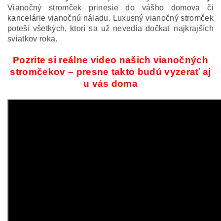
Vianočný stromček p
rinesie do vášho domova či
kancelárie vianočnú náladu. Luxusný vianočný stromček
poteší všetkých, ktorí sa už nevedia dočkať najkrajších
sviatkov roka.
Pozrite si reálne video našich vianočných
stromčekov – presne takto budú vyzerať aj
u vás doma