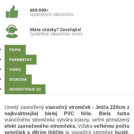
600 000+
spokojných zákazníkov
Máte otázky? Zavolajte!
Spoľahlivý zákaznícky servis
POPIS
PARAMETRE
VIDEO
DISKUSIA
HODNOTENIE (2)
Umelý zasnežený
vianočný stromček - Jedľa 220cm
z
najkvalitnejšej bielej PVC fólie. Biela farba
vianočného stromčeka vytvára krásny, veľmi prirodzený
efekt zasneženého stromčeka.
Vďaka
veľkému počtu
vetvičiek s dlhým ihličím
je vianočný stromček
hustý.