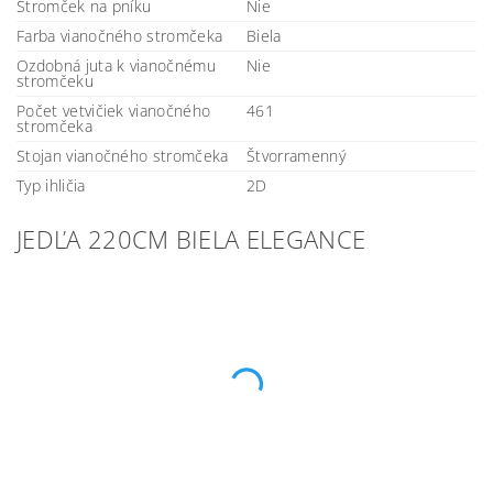
Stromček na pníku
Nie
Farba vianočného stromčeka
Biela
Ozdobná juta k vianočnému
Nie
stromčeku
Počet vetvičiek vianočného
461
stromčeka
Stojan vianočného stromčeka
Štvorramenný
Typ ihličia
2D
JEDĽA 220CM BIELA ELEGANCE