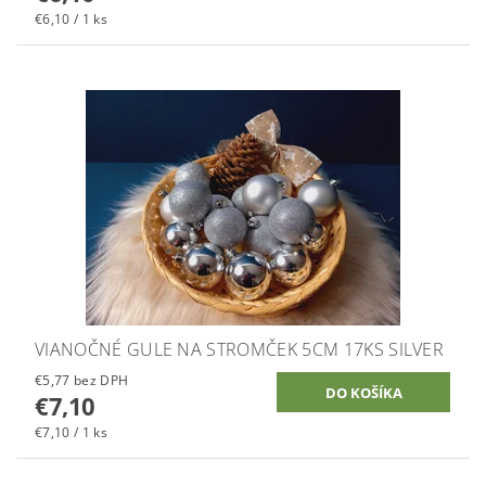
€6,10 / 1 ks
VIANOČNÉ GULE NA STROMČEK 5CM 17KS SILVER
€5,77 bez DPH
€7,10
€7,10 / 1 ks