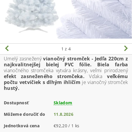
1
z 4
Umelý zasnežený
vianočný stromček - Jedľa 220cm z
najkvalitnejšej bielej PVC fólie. Biela farba
vianočného stromčeka
vytvára krásny, veľmi prirodzený
efekt zasneženého stromčeka.
Vďaka
veľkému
počtu vetvičiek s dlhým ihličím
je vianočný stromček
hustý.
Dostupnosť
Skladom
Môžeme doručiť do
11.8.2026
Jednotková cena
€92,20 / 1 ks