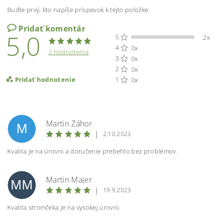
Buďte prvý, kto napíše príspevok k tejto položke.
Pridať komentár
5,0
5
2x
4
0x
2 hodnotenia
3
0x
2
0x
Pridať hodnotenie
1
0x
Martin Záhor
M
|
2.10.2023
Kvalita je na úrovni a doručenie prebehlo bez problémov.
Martin Majer
MM
|
19.9.2023
Kvalita stromčeka je na vysokej úrovni.