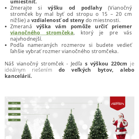
umiestniť.
Zmerajte si
výšku od podlahy
(Vianočný
stromček by mal byť od stropu o 15 – 20 cm
nižšie)
a
vzdialenosť od steny
do miestnosti.
Zmeraná
výška vám pomôže určiť priemer
vianočného stromčeka
, ktorý je pre vás
najvhodnejší.
Podľa nameraných rozmerov si budete vedieť
ľahšie vybrať rozmer vianočného stromčeka.
Náš vianočný stromček - Jedľa
s výškou 220cm
je
ideálnym riešením
do veľkých bytov, alebo
kancelárií.