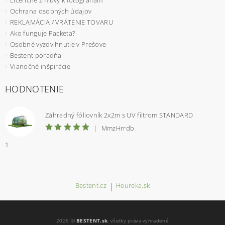
Licenčné zmluvy k fotografiam
Ochrana osobných údajov
REKLAMÁCIA / VRÁTENIE TOVARU
Ako funguje Packeta?
Osobné vyzdvihnutie v Prešove
Bestent poradňa
Vianočné inšpirácie
HODNOTENIE
Záhradný fóliovník 2x2m s UV filtrom STANDARD
|
MmzHrrdb
1
Bestent.cz
|
Heureka.sk
2026 ©
BESTENT.sk
, všetky práva vyhradené