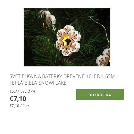
SVETIELKA NA BATERKY DREVENÉ 10LED 1,65M
TEPLÁ BIELA SNOWFLAKE
€5,77 bez DPH
€7,10
€7,10 / 1 ks