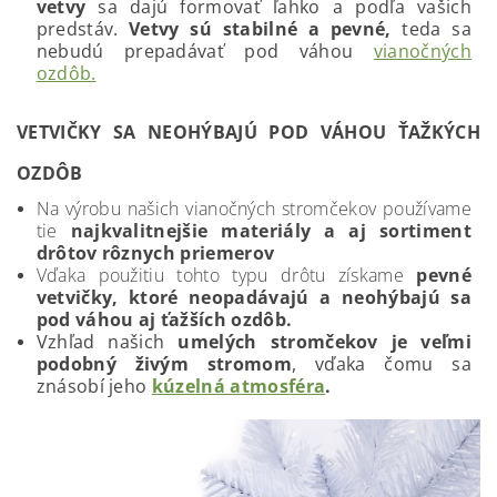
vetvy
sa dajú formovať ľahko a podľa vašich
predstáv.
Vetvy sú stabilné a pevné,
teda sa
nebudú prepadávať pod váhou
vianočných
ozdôb.
VETVIČKY SA NEOHÝBAJÚ POD VÁHOU ŤAŽKÝCH
OZDÔB
Na výrobu našich vianočných stromčekov používame
tie
najkvalitnejšie materiály a aj sortiment
drôtov rôznych priemerov
Vďaka použitiu tohto typu drôtu získame
pevné
vetvičky, ktoré neopadávajú a neohýbajú sa
pod váhou aj ťažších ozdôb.
Vzhľad našich
umelých stromčekov je veľmi
podobný živým stromom
, vďaka čomu sa
znásobí jeho
kúzelná atmosféra
.