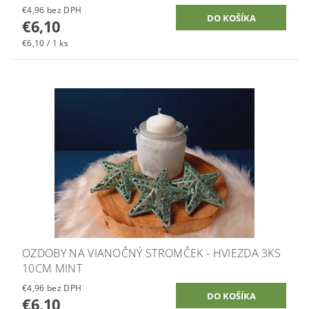
€4,96 bez DPH
€6,10
€6,10 / 1 ks
OZDOBY NA VIANOČNÝ STROMČEK - HVIEZDA 3KS
10CM MINT
€4,96 bez DPH
€6,10