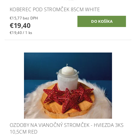
KOBEREC POD STROMČEK 85CM WHITE
€15,77 bez DPH
€19,40
€19,40 / 1 ks
OZDOBY NA VIANOČNÝ STROMČEK - HVIEZDA 3KS
10,5CM RED