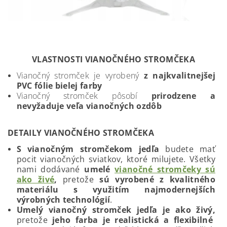
VLASTNOSTI VIANOČNÉHO STROMČEKA
Vianočný stromček je vyrobený
z najkvalitnejšej
PVC fólie bielej farby
Vianočný stromček pôsobí
prirodzene a
nevyžaduje veľa vianočných ozdôb
DETAILY VIANOČNÉHO STROMČEKA
S vianočným stromčekom jedľa
budete mať
pocit vianočných sviatkov, ktoré milujete. Všetky
nami dodávané
umelé
vianočné stromčeky sú
ako živé
,
pretože
sú vyrobené z kvalitného
materiálu s využitím najmodernejších
výrobných technológií
.
Umelý vianočný stromček jedľa je ako živý,
pretože
jeho farba je realistická a flexibilné