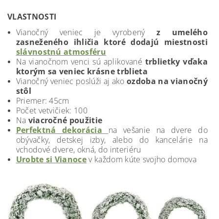
VLASTNOSTI
Vianočný veniec je vyrobený
z umelého
zasneženého ihličia ktoré dodajú miestnosti
slávnostnú atmosféru
Na vianočnom venci sú aplikované
trblietky vďaka
ktorým sa veniec krásne trblieta
Vianočný veniec poslúži aj ako
ozdoba na vianočný
stôl
Priemer: 45cm
Počet vetvičiek: 100
Na
viacročné použitie
Perfektná dekorácia
na vešanie na dvere do
obývačky, detskej izby, alebo do kancelárie na
vchodové dvere, okná, do interiéru
Urobte si Vianoce
v každom kúte svojho domova