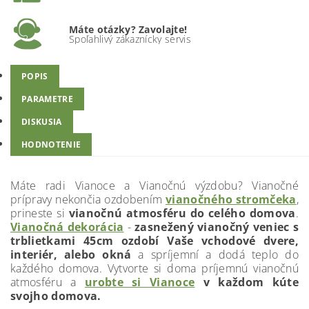
Máte otázky? Zavolajte!
Spoľahlivý zákaznícky servis
POPIS
PARAMETRE
DISKUSIA
HODNOTENIE
Máte radi Vianoce a Vianočnú výzdobu? Vianočné
prípravy nekončia ozdobením
vianočného stromčeka
,
prineste si
vianočnú atmosféru do celého domova
.
Vianočná dekorácia
-
zasnežený vianočný veniec s
trblietkami 45cm ozdobí Vaše vchodové dvere,
interiér, alebo okná
a
spríjemní a dodá teplo do
každého domova. Vytvorte si doma príjemnú vianočnú
atmosféru a
urobte si Vianoce
v každom kúte
svojho domova.