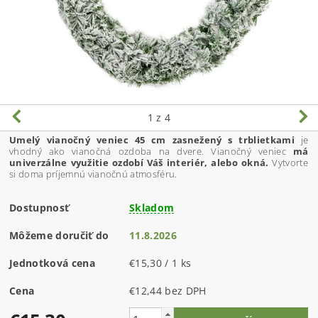
1
z 4
Umelý vianočný veniec 45 cm zasnežený s trblietkami
je
vhodný ako vianočná ozdoba na dvere. Vianočný veniec
má
univerzálne využitie ozdobí Váš interiér, alebo okná.
Vytvorte
si doma príjemnú vianočnú atmosféru.
Dostupnosť
Skladom
Môžeme doručiť do
11.8.2026
Jednotková cena
€15,30 / 1 ks
Cena
€12,44 bez DPH