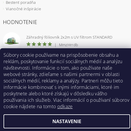
Bestent poradňa
Vianočné inšpirácie
HODNOTENIE
Záhradný fóliovník 2x2m s UV filtrom STANDARD
|
MmzHrrdb
Súbory cookie používame na prispôsobenie obsahu a
1
reklám, poskytovanie funkcií sociálnych médií a analýzu
návštevnosti. Informácie o tom, ako používate naše
webové stránky, zdieľame s našimi partnermi v oblasti
Bestent.cz
|
Heureka.sk
sociálnych médií, reklamy a analýzy. Partneri môžu tieto
informácie kombinovať s inými informáciami, ktoré im
poskytnete alebo ktoré získajú v dôsledku vášho
2026 ©
BESTENT.sk
, všetky práva vyhradené
používania ich služieb. Viac informácií o používaní súborov
cookie nájdete na tomto
odkaze
Vytvoril Shoptet
NASTAVENIE