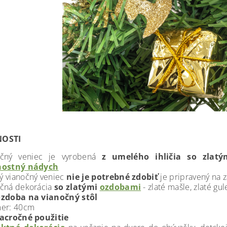
NOSTI
očný veniec je vyrobená
z umelého ihličia so zlatý
nostný nádych
 vianočný veniec
nie je potrebné zdobiť
je
pripravený na 
čná dekorácia
so zlatými
ozdobami
-
zlaté
mašle, zlaté gule
ozdoba na vianočný stôl
mer: 40cm
acročné použitie