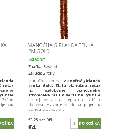
NKÁ
VIANOČNÁ GIRLANDA TENKÁ
2M GOLD
Skladom
Značka:
Bestent
Záruka: 2 roky
irlanda
Vianočná ozdoba -
Vianočná girlanda
á reťaz
tenká Gold. Zlatá vianočná reťaz
čného
na ozdobenie vianočného
yužitie
stromčeka má univerzálne využitie
každého
a spríjemní a dodá teplo do každého
ríjemnú
domova. Vytvorte si doma príjemnú
vianočnú atmosféru.
€3,25 bez DPH
€4