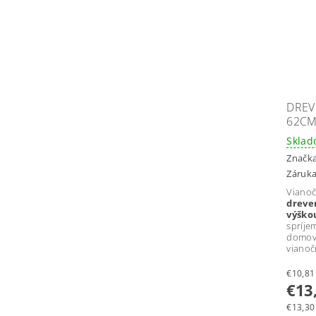
DREV
62CM
Skla
Značk
Záruka
Vian
drev
výško
spríj
domov
vianoč
€13
€13,30 