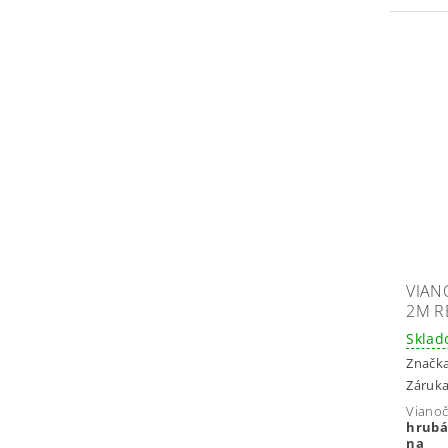
VIAN
2M R
Skla
Značk
Záruka
Viano
hrubá
na 