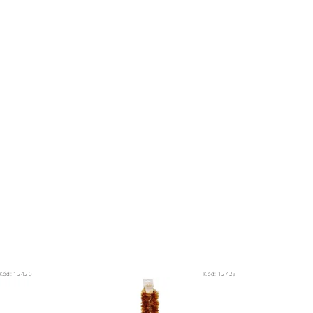
Kód:
12420
Kód:
12423