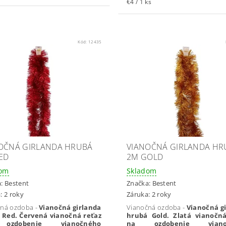
€4 / 1 ks
Kód:
12435
OČNÁ GIRLANDA HRUBÁ
VIANOČNÁ GIRLANDA HR
ED
2M GOLD
dom
Skladom
a:
Bestent
Značka:
Bestent
: 2 roky
Záruka: 2 roky
čná ozdoba -
Vianočná girlanda
Vianočná ozdoba -
Vianočná g
 Red. Červená vianočná reťaz
hrubá Gold. Zlatá vianočná
ozdobenie vianočného
na ozdobenie viano