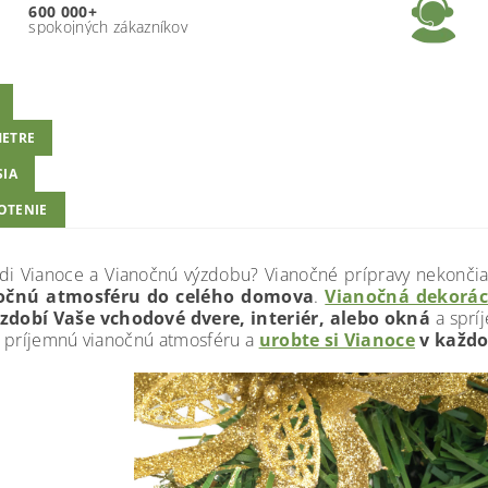
600 000+
spokojných zákazníkov
ETRE
SIA
OTENIE
di Vianoce a Vianočnú výzdobu? Vianočné prípravy nekonč
očnú atmosféru do celého domova
.
Vianočná dekorác
zdobí Vaše vchodové dvere, interiér, alebo okná
a sprí
 príjemnú vianočnú atmosféru a
urobte si Vianoce
v každ