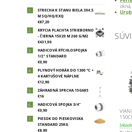
Perf
okná,
STRECHA K STANU BIELA 3X4,5
Urob
M SQ/HQ/EXQ
€87,20
KRYCIA PLACHTA STRIEBORNO
SÚVI
- ČIERNA 15X20 M 260 G/M2
€431,90
HADICOVÁ RÝCHLOSPOJKA
1/2" STANDARD
€0,90
PLYNOVÝ HORÁK DO 1300 °C +
4 KARTUŠOVÉ NÁPLNE
€12,90
ZÁHRADNÁ SPRCHA 15G685
€16
HADICOVÁ SPOJKA 3/4"
VIAN
€0,90
150C
PIESOK DO PIESKOVISKA
STANDARD 25KG
Skla
€8,90