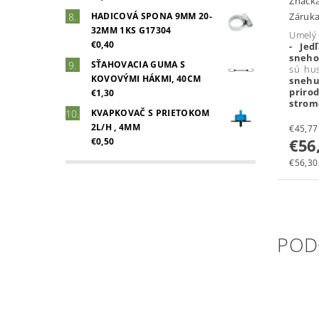
Značk
HADICOVÁ SPONA 9MM 20-
Záruka
32MM 1KS G17304
Umelý
€0,40
- Je
sneh
SŤAHOVACIA GUMA S
sú hu
KOVOVÝMI HÁKMI, 40CM
sneh
prir
€1,30
strom
KVAPKOVAČ S PRIETOKOM
2L/H , 4MM
€56
€0,50
€56,30 
POD