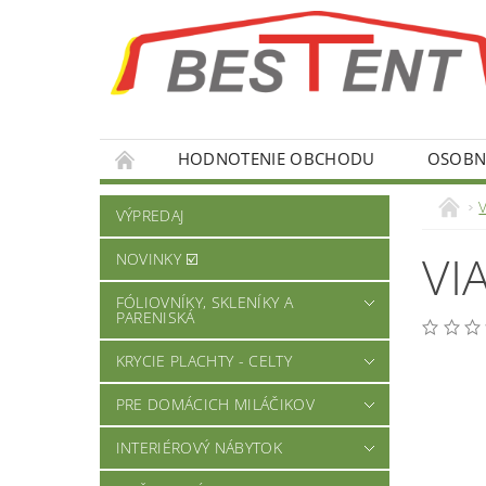
HODNOTENIE OBCHODU
OSOBNÉ
VÝPREDAJ
VI
NOVINKY ☑️
FÓLIOVNÍKY, SKLENÍKY A
PARENISKÁ
KRYCIE PLACHTY - CELTY
PRE DOMÁCICH MILÁČIKOV
INTERIÉROVÝ NÁBYTOK