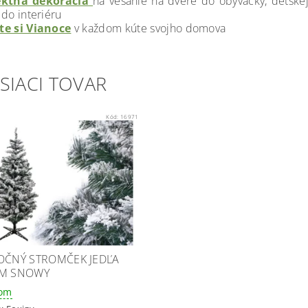
ektná dekorácia
na vešanie na dvere do obývačky, detskej
 do interiéru
te si Vianoce
v každom kúte svojho domova
SIACI TOVAR
Kód:
16971
OČNÝ STROMČEK JEDĽA
M SNOWY
dom