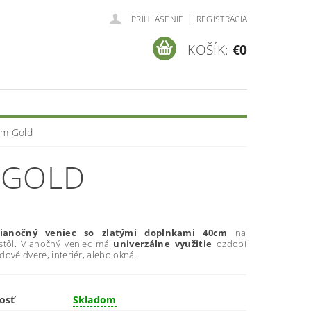
|
PRIHLÁSENIE
REGISTRÁCIA
KOŠÍK:
€0
cm Gold
 GOLD
ianočný veniec so zlatými doplnkami 40cm
na
stôl. Vianočný veniec má
univerzálne využitie
ozdobí
dové dvere, interiér, alebo okná.
osť
Skladom