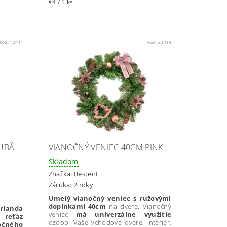
€4 / 1 ks
Kód:
12441
Kód:
20419
UBÁ
VIANOČNÝ VENIEC 40CM PINK
Skladom
Značka:
Bestent
Záruka: 2 roky
Umelý vianočný veniec s ružovými
doplnkami 40cm
na dvere. Vianočný
irlanda
veniec
má univerzálne využitie
 reťaz
ozdobí Vaše vchodové dvere, interiér,
čného