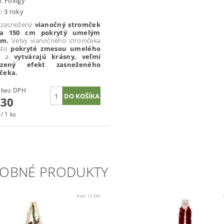
a:
Foxigy
: 3 roky
 zasnežený
vianočný stromček
dľa 150 cm pokrytý umelým
om.
Vetvy vianočného stromčeka
sto
pokryté zmesou umelého
u
a
vytvárajú krásny, veľmi
odzený efekt zasneženého
čeka.
€45,77 bez DPH
,30
/ 1 ks
OBNÉ PRODUKTY
Kód:
12390