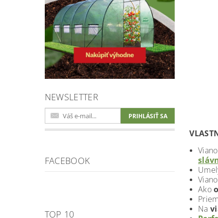
NEWSLETTER
VLAST
Vian
sláv
FACEBOOK
Umelý
Viano
Ako
Prie
Na
vi
TOP 10