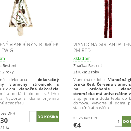
ENÝ VIANOČNÝ STROMČEK
VIANOČNÁ GIRLANDA TE
 TWIG
2M RED
dom
Skladom
a:
Bestent
Značka:
Bestent
: 2 roky
Záruka: 2 roky
očná dekorácia -
dekoračný
Vianočná ozdoba -
Vianočná g
ený vianočný stromček s
tenká Red. Červená vianočn
u 62 cm. Vianočná dekorácia
na ozdobenie viano
emní a dodá teplo do každého
stromčeka má univerzálne v
a. Vytvorte si doma príjemnú
a spríjemní a dodá teplo do 
nú atmosféru.
domova. Vytvorte si doma p
vianočnú atmosféru.
€10,81 bez DPH
€3,25 bez DPH
,30
€4
/ 1 ks