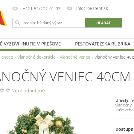
info@bestent.sk
+421 51/222 01 03
 VYZDVIHNUTIE V PREŠOVE
PESTOVATEĽSKÁ RUBRIKA
Vianoce
Vianočné dekorácie
Vianočné vence
Vianočný veniec 40
ANOČNÝ VENIEC 40CM
Neohodnotené
Umelý v
vianočný 
Vaše vcho
Dostupn