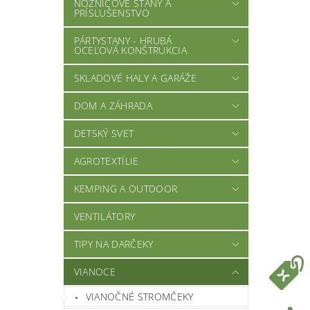
NOŽNICOVÉ STANY A
PRÍSLUŠENSTVO
PÁRTYSTANY - HRUBÁ
OCEĽOVÁ KONŠTRUKCIA
SKLADOVÉ HALY A GARÁŽE
DOM A ZÁHRADA
DETSKÝ SVET
AGROTEXTÍLIE
KEMPING A OUTDOOR
VENTILÁTORY
TIPY NA DARČEKY
VIANOCE
VIANOČNÉ STROMČEKY