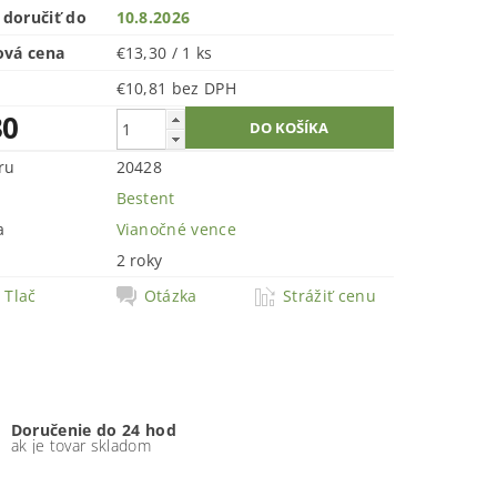
doručiť do
10.8.2026
ová cena
€13,30 / 1 ks
€10,81 bez DPH
30
ru
20428
Bestent
a
Vianočné vence
2 roky
Tlač
Otázka
Strážiť cenu
Doručenie do 24 hod
ak je tovar skladom