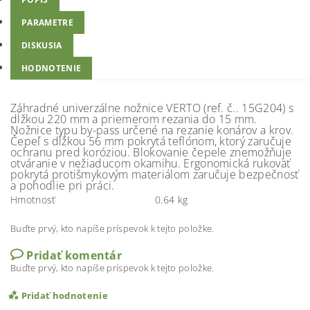
PARAMETRE
DISKUSIA
HODNOTENIE
Záhradné univerzálne nožnice VERTO (ref. č.. 15G204) s
dĺžkou 220 mm a priemerom rezania do 15 mm.
Nožnice typu by-pass určené na rezanie konárov a krov.
Čepeľ s dĺžkou 56 mm pokrytá teflónom, ktorý zaručuje
ochranu pred koróziou. Blokovanie čepele znemožňuje
otváranie v nežiaducom okamihu. Ergonomická rukoväť
pokrytá protišmykovým materiálom zaručuje bezpečnosť
a pohodlie pri práci.
Hmotnosť
0.64 kg
Buďte prvý, kto napíše príspevok k tejto položke.
Pridať komentár
Buďte prvý, kto napíše príspevok k tejto položke.
Pridať hodnotenie