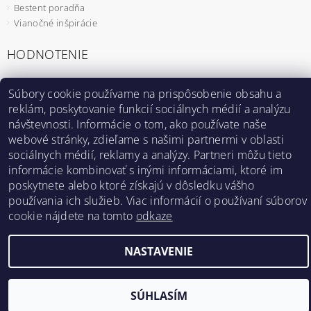
Bestent poradňa
Vianočné inšpirácie
HODNOTENIE
Záhradný fóliovník 2x2m s UV filtrom STANDARD
Súbory cookie používame na prispôsobenie obsahu a
reklám, poskytovanie funkcií sociálnych médií a analýzu
|
MmzHrrdb
návštevnosti. Informácie o tom, ako používate naše
1
webové stránky, zdieľame s našimi partnermi v oblasti
sociálnych médií, reklamy a analýzy. Partneri môžu tieto
informácie kombinovať s inými informáciami, ktoré im
poskytnete alebo ktoré získajú v dôsledku vášho
Bestent.cz
|
Heureka.sk
používania ich služieb. Viac informácií o používaní súborov
cookie nájdete na tomto
odkaze
2026 ©
BESTENT.sk
, všetky práva vyhradené
NASTAVENIE
Vytvoril Shoptet
SÚHLASÍM