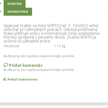
DISKUSIA
HODNOTENIE
Vejárové hrable na lístie VERTO (ref. č. 15G051) veľmi
užitočné pri záhradných prácach. Odolná profilovaná
hlava uľahčuje prácu a minimalizuje riziko poškodenia.
Porisko vyrobené z pevného dreva. Značka VERTO je
určená na záhradné práce.
Hmotnosť
1.15 kg
Buďte prvý, kto napíše príspevok k tejto položke.
Pridať komentár
Buďte prvý, kto napíše príspevok k tejto položke.
Pridať hodnotenie