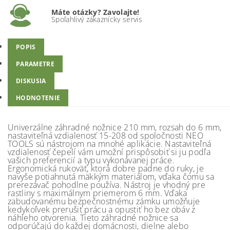
Máte otázky? Zavolajte!
Spoľahlivý zákaznícky servis
POPIS
PARAMETRE
DISKUSIA
HODNOTENIE
Univerzálne záhradné nožnice 210 mm, rozsah do 6 mm,
nastaviteľná vzdialenosť 15-208 od spoločnosti NEO
TOOLS sú nástrojom na mnohé aplikácie. Nastaviteľná
vzdialenosť čepelí vám umožní prispôsobiť si ju podľa
vašich preferencií a typu vykonávanej práce.
Ergonomická rukoväť, ktorá dobre padne do ruky, je
navyše potiahnutá mäkkým materiálom, vďaka čomu sa
prerezávač pohodlne používa. Nástroj je vhodný pre
rastliny s maximálnym priemerom 6 mm. Vďaka
zabudovanému bezpečnostnému zámku umožňuje
kedykoľvek prerušiť prácu a opustiť ho bez obáv z
náhleho otvorenia. Tieto záhradné nožnice sa
odporúčajú do každej domácnosti, dielne alebo