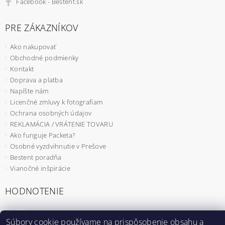
Facebook - Bestent.sk
PRE ZÁKAZNÍKOV
Ako nakupovať
Obchodné podmienky
Kontakt
Doprava a platba
Napíšte nám
Licenčné zmluvy k fotografiam
Ochrana osobných údajov
REKLAMÁCIA / VRÁTENIE TOVARU
Ako funguje Packeta?
Osobné vyzdvihnutie v Prešove
Bestent poradňa
Vianočné inšpirácie
HODNOTENIE
Záhradný fóliovník 2x2m s UV filtrom STANDARD
Súbory cookie používame na prispôsobenie obsahu a