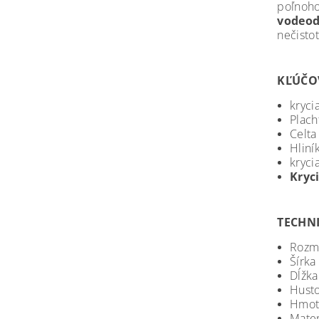
poľnoho
vodeod
nečisto
KĽÚČOV
kryci
Plac
Celta
Hliní
kryci
Kryc
TECHN
Rozme
Šírka
Dĺžka
Husto
Hmotn
Mater