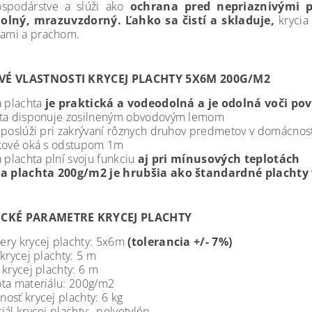
spodárstve a slúži ako
ochrana pred nepriaznivými 
olný, mrazuvzdorný. Ľahko sa čistí a skladuje,
krycia
tami a prachom.
É VLASTNOSTI KRYCEJ PLACHTY 5X6M 200G/M2
a plachta
je praktická a vodeodolná a je odolná voči p
hta disponuje zosilneným obvodovým lemom
 poslúži pri zakrývaní rôznych druhov predmetov v domácnosti,
kové oká s odstupom 1m
a plachta plní svoju funkciu
aj pri mínusových teplotách
ia plachta 200g/m2 je hrubšia ako štandardné plachty 
ICKÉ PARAMETRE KRYCEJ PLACHTY
ry krycej plachty: 5x6m
(tolerancia +/- 7%)
 krycej plachty: 5 m
 krycej plachty: 6 m
ta materiálu: 200g/m2
osť krycej plachty: 6 kg
iál krycej plachty: polyetylén