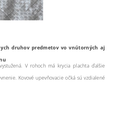
nych druhov predmetov vo vnútorných aj
énu
ystužená. V rohoch má krycia plachta ďalšie
pevnenie. Kovové upevňovacie očká sú vzdialené