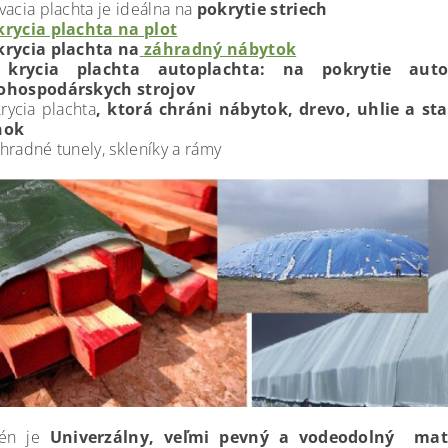
vacia plachta je ideálna na
pokrytie striech
krycia plachta na plot
krycia plachta na
záhradný nábytok
krycia plachta autoplachta: na pokrytie autom
ohospodárskych strojov
rycia plachta
, ktorá chráni nábytok, drevo, uhlie a st
nok
hradné tunely, skleníky a rámy
lén je
Univerzálny, veľmi pevný a vodeodolný mate