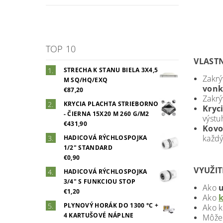
TOP 10
VLASTN
STRECHA K STANU BIELA 3X4,5
Zakrý
M SQ/HQ/EXQ
vonk
€87,20
Zakrý
KRYCIA PLACHTA STRIEBORNO
Kryc
- ČIERNA 15X20 M 260 G/M2
výstu
€431,90
Kovo
každý
HADICOVÁ RÝCHLOSPOJKA
1/2" STANDARD
€0,90
VYUŽIT
HADICOVÁ RÝCHLOSPOJKA
3/4" S FUNKCIOU STOP
Ako
u
€1,20
Ako
k
PLYNOVÝ HORÁK DO 1300 °C +
Ako k
4 KARTUŠOVÉ NÁPLNE
Môže 