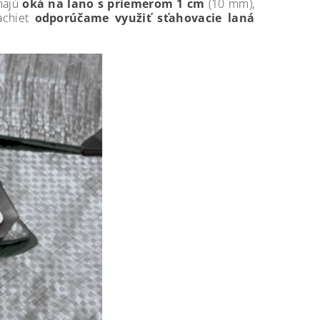
 majú
oká na lano s priemerom 1 cm
(10 mm),
achiet
odporúčame využiť sťahovacie laná