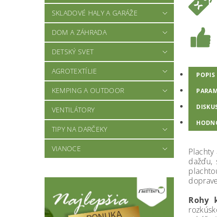
SKLADOVÉ HALY A GARÁŽE
DOM A ZÁHRADA
DETSKÝ SVET
AGROTEXTÍLIE
POPIS
KEMPING A OUTDOOR
PARAM
DISKU
VENTILÁTORY
HODN
TIPY NA DARČEKY
VIANOCE
Plachty
dažďu, 
plachto
doprave
Rohy k
rozkúsk