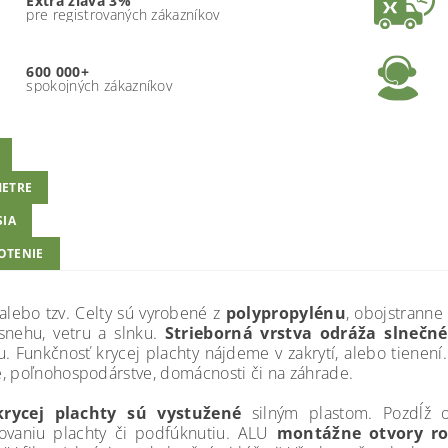
Extra zľava 3%
pre registrovaných zákazníkov
600 000+
spokojných zákazníkov
ETRE
SIA
OTENIE
 alebo tzv. Celty sú vyrobené z
polypropylénu
, obojstranne
snehu, vetru a slnku.
Strieborná vrstva odráža slnečn
u. Funkčnosť krycej plachty nájdeme v zakrytí, alebo tienení.
, poľnohospodárstve, domácnosti či na záhrade.
rycej plachty sú vystužené
silným plastom. Pozdĺž o
ovaniu plachty či podfúknutiu. ALU
montážne otvory ro