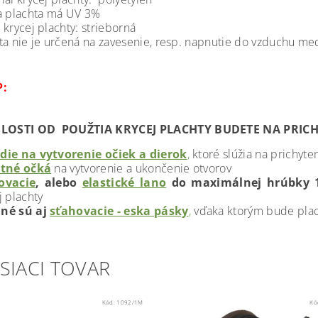
a plachta má UV 3%
 krycej plachty: strieborná
ta nie je určená na zavesenie, resp. napnutie do vzduchu me
P:
SLOSTI OD POUŽTIA KRYCEJ PLACHTY BUDETE NA PRI
die na vytvorenie očiek a dierok
,
ktoré slúžia na prichyte
itné očká
na vytvorenie a ukončenie otvorov
ovacie
, alebo
elastické lano
do maximálnej hrúbky
j plachty
né sú aj
sťahovacie - eska pásky
,
vďaka ktorým bude plac
SIACI TOVAR
Kód:
1092/1M
Kó