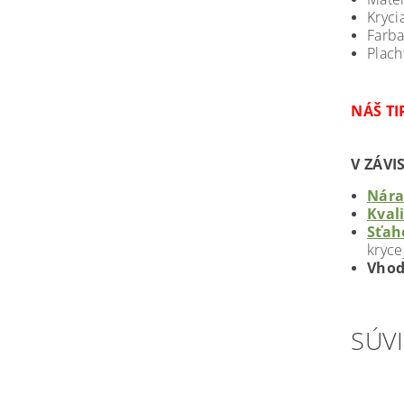
Kryci
Farba
Plach
NÁŠ TI
V ZÁVI
Nára
Kval
Sťah
kryce
Vhod
SÚVI