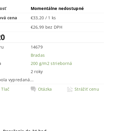
osť
Momentálne nedostupné
ová cena
€33,20 / 1 ks
€26,99 bez DPH
20
ru
14679
Bradas
a
200 g/m2 strieborná
2 roky
bola vypredaná...
Tlač
Otázka
Strážiť cenu