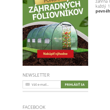
zahŕňa 
každý 1
pevnéh
NEWSLETTER
FACEBOOK