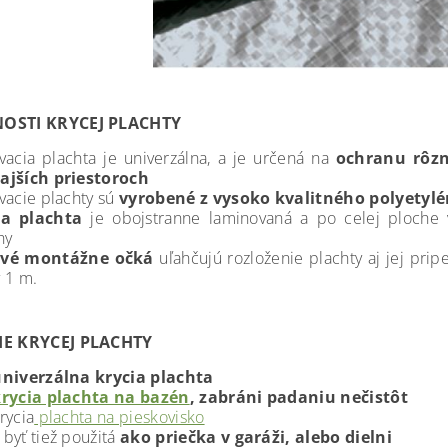
OSTI KRYCEJ PLACHTY
vacia plachta je univerzálna, a je určená na
ochranu rôz
ajších priestoroch
vacie plachty sú
vyrobené z vysoko kvalitného polyetyl
ia plachta
je obojstranne laminovaná a po celej ploche v
hy
vé montážne očká
uľahčujú rozloženie plachty aj jej pri
 1 m.
IE KRYCEJ PLACHTY
niverzálna krycia plachta
rycia plachta na bazén
, zabráni padaniu nečistôt
rycia
plachta na pieskovisko
byť tiež použitá
ako priečka v garáži, alebo dielni