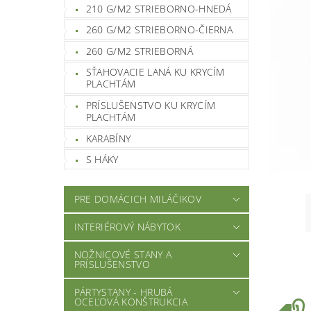
210 G/M2 STRIEBORNO-HNEDÁ
260 G/M2 STRIEBORNO-ČIERNA
260 G/M2 STRIEBORNÁ
SŤAHOVACIE LANÁ KU KRYCÍM
PLACHTÁM
PRÍSLUŠENSTVO KU KRYCÍM
PLACHTÁM
KARABÍNY
S HÁKY
PRE DOMÁCICH MILÁČIKOV
INTERIÉROVÝ NÁBYTOK
NOŽNICOVÉ STANY A
PRÍSLUŠENSTVO
PÁRTYSTANY - HRUBÁ
OCEĽOVÁ KONŠTRUKCIA