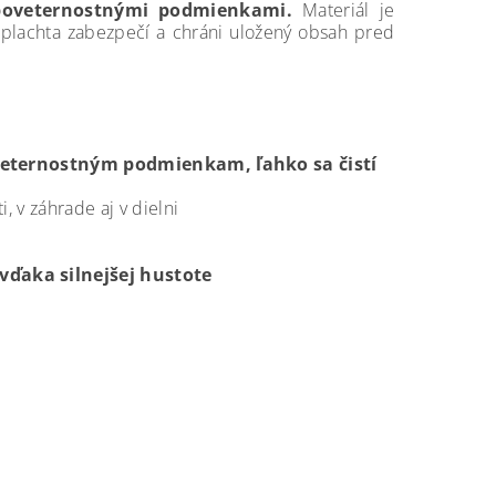
poveternostnými podmienkami.
Materiál je
 plachta zabezpečí a chráni uložený obsah pred
oveternostným podmienkam, ľahko sa čistí
 v záhrade aj v dielni
vďaka silnejšej hustote