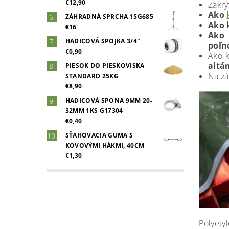
€12,90
Zakrý
Ako
ZÁHRADNÁ SPRCHA 15G685
Ako 
€16
Ako 
HADICOVÁ SPOJKA 3/4"
poľn
€0,90
Ako k
altá
PIESOK DO PIESKOVISKA
Na zá
STANDARD 25KG
€8,90
HADICOVÁ SPONA 9MM 20-
32MM 1KS G17304
€0,40
SŤAHOVACIA GUMA S
KOVOVÝMI HÁKMI, 40CM
€1,30
Polyety