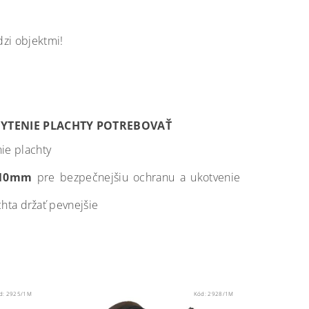
dzi objektmi!
CHYTENIE PLACHTY POTREBOVAŤ
nie plachty
 10mm
pre bezpečnejšiu ochranu a ukotvenie
hta držať pevnejšie
d:
2925/1M
Kód:
2928/1M