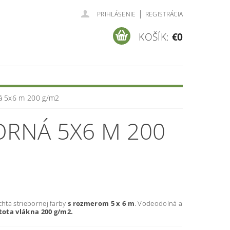
|
PRIHLÁSENIE
REGISTRÁCIA
KOŠÍK:
€0
ná 5x6 m 200 g/m2
ORNÁ 5X6 M 200
chta striebornej farby
s rozmerom 5 x 6 m
. Vodeodolná a
tota vlákna 200 g/m2.