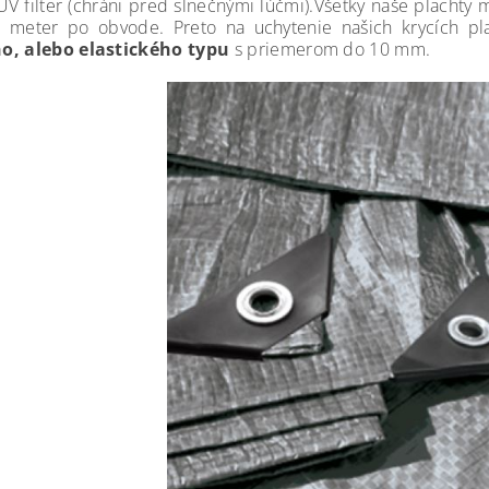
UV filter (chráni pred slnečnými lúčmi).Všetky naše plachty
 meter po obvode. Preto na uchytenie našich krycích pl
o, alebo elastického typu
s priemerom do 10 mm.