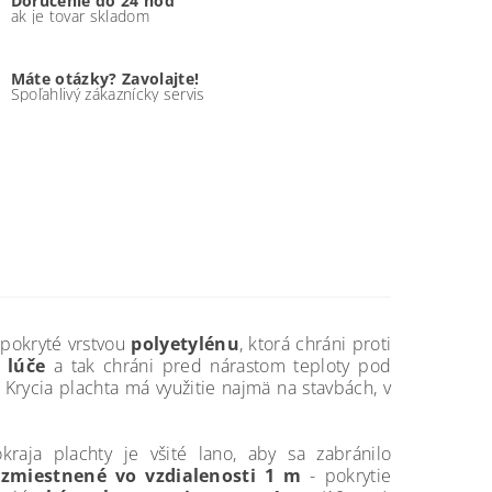
Doručenie do 24 hod
ak je tovar skladom
Máte otázky? Zavolajte!
Spoľahlivý zákaznícky servis
 pokryté vrstvou
polyetylénu
, ktorá chráni proti
é lúče
a tak chráni pred nárastom teploty pod
 Krycia plachta má využitie najmä na stavbách, v
kraja plachty je všité lano, aby sa zabránilo
zmiestnené vo vzdialenosti 1 m
- pokrytie