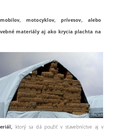
obilov, motocyklov, prívesov, alebo
avebné materiály aj ako krycia plachta na
riál,
ktorý sa dá použiť v stavebníctve aj v