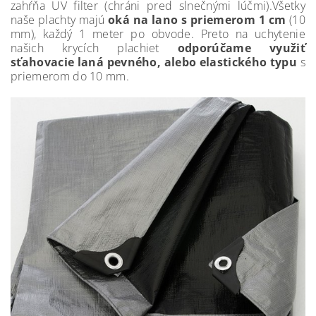
zahŕňa UV filter (chráni pred slnečnými lúčmi).Všetky
naše plachty majú
oká na lano s priemerom 1 cm
(10
mm), každý 1 meter po obvode. Preto na uchytenie
našich krycích plachiet
odporúčame využiť
sťahovacie laná pevného, alebo elastického typu
s
priemerom do 10 mm.