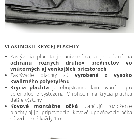
VLASTNOSTI KRYCEJ PLACHTY
Zakrývacia plachta je univerzálna, a je určená na
ochranu rôznych druhov predmetov vo
vnútorných aj vonkajších priestoroch
Zakrývacie plachty sú
vyrobené z vysoko
kvalitného polyetylénu
Krycia plachta
je obojstranne laminovaná a po
celej ploche vystužená. V rohoch má krycia plachta
ďalšie výstuhy
Kovové montážne očká
uľahčujú rozloženie
plachty aj jej pripevnenie. Kovové upevňovacie očká
sú vzdialené každý 1 m.