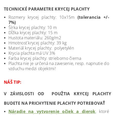
TECHNICKÉ PARAMETRE KRYCEJ PLACHTY
Rozmery krycej plachty: 10x15m
(tolerancia +/-
7%)
Šírka krycej plachty: 10 m
Dĺžka krycej plachty: 15 m
Hustota materiálu: 260g/m2
Hmotnosť krycej plachty: 39 kg
Materiál krycej plachty: polyetylén
Krycia plachta má UV 3%
Farba krycej plachty: strieborno čierna
Plachta nie je určená na zavesenie, resp. napnutie do
vzduchu medzi objektmi!
NÁŠ TIP:
V ZÁVISLOSTI OD POUŽTIA KRYCEJ PLACHTY
BUDETE NA PRICHYTENIE PLACHTY POTREBOVAŤ
Náradie na vytvorenie očiek a dierok
,
ktoré