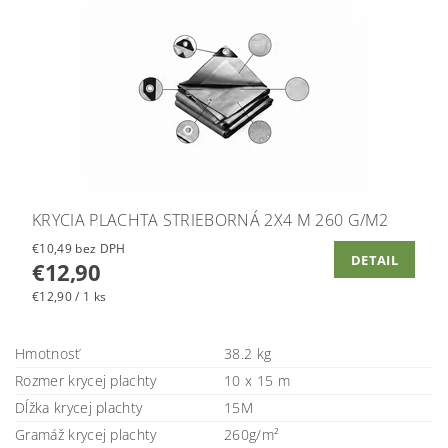
KRYCIA PLACHTA STRIEBORNÁ 2X4 M 260 G/M2
€10,49 bez DPH
DETAIL
€12,90
€12,90 / 1 ks
Hmotnosť
38.2 kg
Rozmer krycej plachty
10 x 15 m
Dĺžka krycej plachty
15M
Gramáž krycej plachty
260g/m²