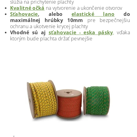
slúžia na prichytenie plachty
Kvalitné očká
na vytvorenie a ukončenie otvorov
Sťahovacie
, alebo
elastické lano
do
maximálnej hrúbky 10mm
pre bezpečnejšiu
ochranu a ukotvenie krycej plachty
Vhodné sú aj
sťahovacie - eska pásky
,
vďaka
ktorým bude plachta držať pevnejšie