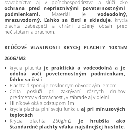
stavebníctve aj v poľnohospodárstve a slúži ako
ochrana pred nepriaznivými poveternostnými
podmienkami.
Materiál je
vodeodolný,
mrazuvzdorný. Ľahko sa čistí a skladuje,
krycia
plachta zabezpečí a chráni uložený obsah pred
nečistotami a prachom.
KĽÚČOVÉ VLASTNOSTI KRYCEJ PLACHTY 10X15M
260G/M2
krycia plachta
je praktická a vodeodolná a je
odolná voči poveternostným podmienkam,
ľahko sa čistí
Plachta disponuje zosilneným obvodovým lemom
Celta poslúži pri zakrývaní rôznych druhov
predmetov v domácnosti, v záhrade aj v dielni
Hliníkové oká s odstupom 1m
krycia plachta plní svoju funkciu
aj pri mínusových
teplotách
Krycia plachta 260g/m2
je hrubšia ako
štandardné plachty vďaka najsilnejšej hustote.