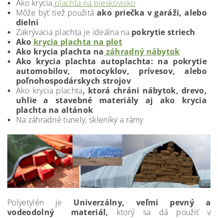
Ako krycia
plachta na pieskovisko
Môže byť tiež použitá
ako priečka v garáži, alebo
dielni
Zakrývacia plachta je ideálna na
pokrytie striech
Ako
krycia plachta na plot
Ako krycia plachta na
záhradný nábytok
Ako krycia plachta autoplachta: na pokrytie
automobilov, motocyklov, prívesov, alebo
poľnohospodárskych strojov
Ako krycia plachta
, ktorá chráni nábytok, drevo,
uhlie a stavebné materiály aj ako krycia
plachta na altánok
Na záhradné tunely, skleníky a rámy
Polyetylén je
Univerzálny, veľmi pevný a
vodeodolný materiál,
ktorý sa dá použiť v