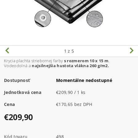
1
z 5
Krycia plachta striebornej farby
s rozmerom 10 x 15 m
.
Vodeodolná a
najsilnejšia hustota vlákna 260 g/m2.
Dostupnosť
Momentálne nedostupné
Jednotková cena
€209,90 / 1 ks
Cena
€170,65 bez DPH
€209,90
Kód tovaru
498