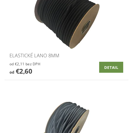
ELASTICKÉ LANO 8MM
od €2,11 bez DPH
DETAIL
€2,60
od