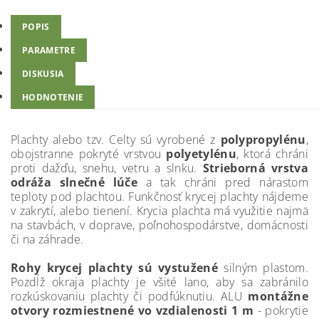
POPIS
PARAMETRE
DISKUSIA
HODNOTENIE
Plachty alebo tzv. Celty sú vyrobené z
polypropylénu
,
obojstranne pokryté vrstvou
polyetylénu
, ktorá chráni
proti dažďu, snehu, vetru a slnku.
Strieborná vrstva
odráža slnečné lúče
a tak chráni pred nárastom
teploty pod plachtou. Funkčnosť krycej plachty nájdeme
v zakrytí, alebo tienení. Krycia plachta má využitie najmä
na stavbách, v doprave, poľnohospodárstve, domácnosti
či na záhrade.
Rohy krycej plachty sú vystužené
silným plastom.
Pozdĺž okraja plachty je všité lano, aby sa zabránilo
rozkúskovaniu plachty či podfúknutiu. ALU
montážne
otvory rozmiestnené vo vzdialenosti 1 m
- pokrytie