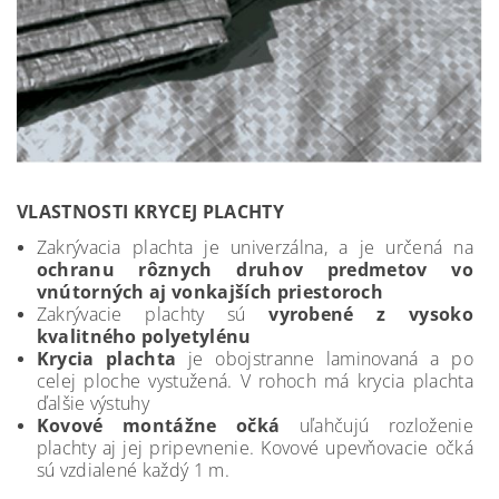
VLASTNOSTI KRYCEJ PLACHTY
Zakrývacia plachta je univerzálna, a je určená na
ochranu rôznych druhov predmetov vo
vnútorných aj vonkajších priestoroch
Zakrývacie plachty sú
vyrobené z vysoko
kvalitného polyetylénu
Krycia plachta
je obojstranne laminovaná a po
celej ploche vystužená. V rohoch má krycia plachta
ďalšie výstuhy
Kovové montážne očká
uľahčujú rozloženie
plachty aj jej pripevnenie. Kovové upevňovacie očká
sú vzdialené každý 1 m.