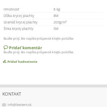
Hmotnosť
8 kg
Dĺžka krycej plachty
8M
Gramáž krycej plachty
200g/m²
Šírka krycej plachty
5M
Buďte prvý, kto napíše príspevok k tejto položke.
Pridať komentár
Buďte prvý, kto napíše príspevok k tejto položke.
Pridať hodnotenie
KONTAKT
info
@
bestent.sk