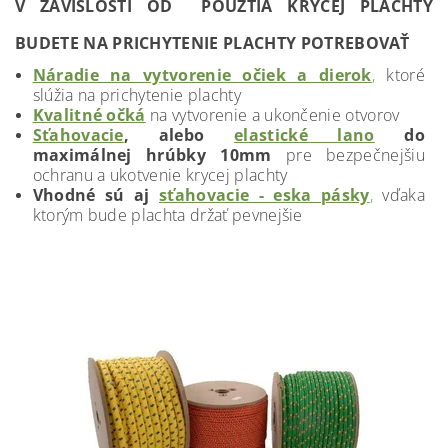
V ZÁVISLOSTI OD POUŽTIA KRYCEJ PLACHTY
BUDETE NA PRICHYTENIE PLACHTY POTREBOVAŤ
Náradie na vytvorenie očiek a dierok
,
ktoré
slúžia na prichytenie plachty
Kvalitné očká
na vytvorenie a ukončenie otvorov
Sťahovacie
, alebo
elastické lano
do
maximálnej hrúbky 10mm
pre bezpečnejšiu
ochranu a ukotvenie krycej plachty
Vhodné sú aj
sťahovacie - eska pásky
,
vďaka
ktorým bude plachta držať pevnejšie