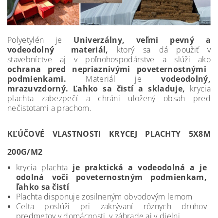
Polyetylén je
Univerzálny, veľmi pevný a
vodeodolný materiál,
ktorý sa dá použiť v
stavebníctve aj v poľnohospodárstve a slúži ako
ochrana pred nepriaznivými poveternostnými
podmienkami.
Materiál je
vodeodolný,
mrazuvzdorný. Ľahko sa čistí a skladuje,
krycia
plachta zabezpečí a chráni uložený obsah pred
nečistotami a prachom.
KĽÚČOVÉ VLASTNOSTI KRYCEJ PLACHTY 5X8M
200G/M2
krycia plachta
je praktická a vodeodolná a je
odolná voči poveternostným podmienkam,
ľahko sa čistí
Plachta disponuje zosilneným obvodovým lemom
Celta poslúži pri zakrývaní rôznych druhov
predmetov v domácnosti, v záhrade aj v dielni