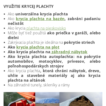
VYUŽITIE KRYCEJ PLACHTY
Ako
univerzálna krycia plachta
Ako
krycia plachta na bazén
, zabráni padaniu
nečistôt
Ako krycia
plachta na pieskovisko
Môže byť tiež použitá
ako priečka v garáži, alebo
dielni
Zakrývacia plachta je ideálna na
pokrytie striech
Ako
krycia plachta na plot
Ako krycia plachta na
záhradný nábytok
Ako krycia plachta autoplachta: na pokrytie
automobilov, motocyklov, prívesov, alebo
poľnohospodárskych strojov
Ako krycia plachta
, ktorá chráni nábytok, drevo,
uhlie a stavebné materiály aj ako krycia
plachta na altánok
Na záhradné tunely, skleníky a rámy