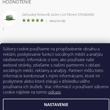
HODNOTENIE
Záhradný fóliovník 2x2m s UV filtrom STANDARD
|
MmzHrrdb
1
Súbory cookie používame na prispôsobenie obsahu a
Bestent.cz
|
Heureka.sk
reklám, poskytovanie funkcií sociálnych médií a analýzu
návštevnosti. Informácie o tom, ako používate naše
webové stránky, zdieľame s našimi partnermi v oblasti
2026 ©
BESTENT.sk
, všetky práva vyhradené
sociálnych médií, reklamy a analýzy. Partneri môžu tieto
Vytvoril Shoptet
informácie kombinovať s inými informáciami, ktoré im
poskytnete alebo ktoré získajú v dôsledku vášho
používania ich služieb. Viac informácií o používaní súborov
cookie nájdete na tomto
odkaze
NASTAVENIE