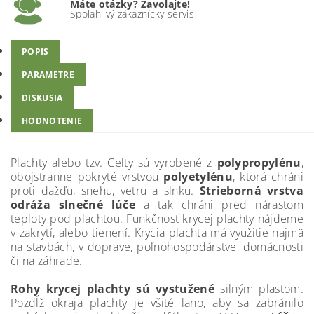
Máte otázky? Zavolajte!
Spoľahlivý zákaznícky servis
POPIS
PARAMETRE
DISKUSIA
HODNOTENIE
Plachty alebo tzv. Celty sú vyrobené z
polypropylénu
,
obojstranne pokryté vrstvou
polyetylénu
, ktorá chráni
proti dažďu, snehu, vetru a slnku.
Strieborná vrstva
odráža slnečné lúče
a tak chráni pred nárastom
teploty pod plachtou. Funkčnosť krycej plachty nájdeme
v zakrytí, alebo tienení. Krycia plachta má využitie najmä
na stavbách, v doprave, poľnohospodárstve, domácnosti
či na záhrade.
Rohy krycej plachty sú vystužené
silným plastom.
Pozdĺž okraja plachty je všité lano, aby sa zabránilo