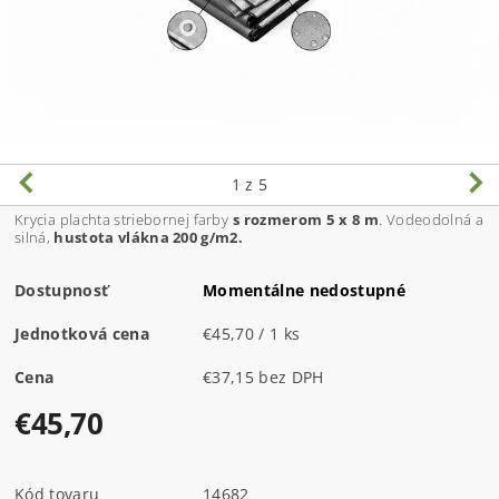
1
z 5
Krycia plachta striebornej farby
s rozmerom 5 x 8 m
. Vodeodolná a
silná,
hustota vlákna 200 g/m2.
Dostupnosť
Momentálne nedostupné
Jednotková cena
€45,70 / 1 ks
Cena
€37,15 bez DPH
€45,70
Kód tovaru
14682