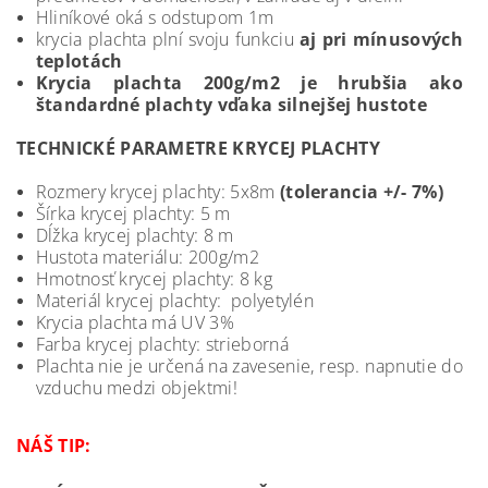
Hliníkové oká s odstupom 1m
krycia plachta plní svoju funkciu
aj pri mínusových
teplotách
Krycia plachta 200g/m2 je hrubšia ako
štandardné plachty vďaka silnejšej hustote
TECHNICKÉ PARAMETRE KRYCEJ PLACHTY
Rozmery krycej plachty: 5x8m
(tolerancia +/- 7%)
Šírka krycej plachty: 5 m
Dĺžka krycej plachty: 8 m
Hustota materiálu: 200g/m2
Hmotnosť krycej plachty: 8 kg
Materiál krycej plachty: polyetylén
Krycia plachta má UV 3%
Farba krycej plachty: strieborná
Plachta nie je určená na zavesenie, resp. napnutie do
vzduchu medzi objektmi!
NÁŠ TIP: