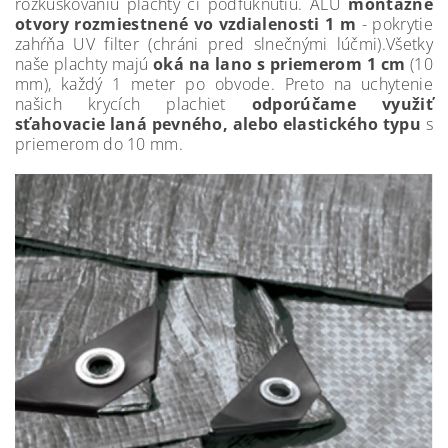
rozkúskovaniu plachty či podfúknutiu. ALU
montážne
otvory rozmiestnené vo vzdialenosti 1 m
- pokrytie
zahŕňa UV filter (chráni pred slnečnými lúčmi).Všetky
naše plachty majú
oká na lano s priemerom 1 cm
(10
mm), každý 1 meter po obvode. Preto na uchytenie
našich krycích plachiet
odporúčame využiť
sťahovacie laná pevného, alebo elastického typu
s
priemerom do 10 mm.