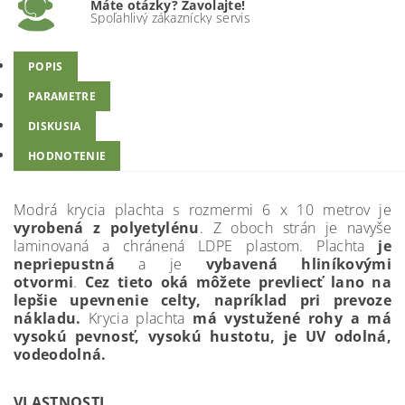
Máte otázky? Zavolajte!
Spoľahlivý zákaznícky servis
POPIS
PARAMETRE
DISKUSIA
HODNOTENIE
Modrá krycia plachta s rozmermi 6 x 10 metrov je
vyrobená z polyetylénu
. Z oboch strán je navyše
laminovaná a chránená LDPE plastom. Plachta
je
nepriepustná
a
je
vybavená hliníkovými
otvormi
.
Cez tieto oká môžete prevliecť lano na
lepšie upevnenie celty, napríklad pri prevoze
nákladu.
Krycia plachta
má vystužené rohy a má
vysokú pevnosť, vysokú hustotu, je UV odolná,
vodeodolná.
VLASTNOSTI