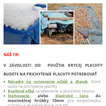
NÁŠ TIP:
V ZÁVISLOSTI OD POUŽTIA KRYCEJ PLACHTY
BUDETE NA PRICHYTENIE PLACHTY POTREBOVAŤ
Náradie na vytvorenie očiek a dierok
,
ktoré
slúžia na prichytenie plachty
Kvalitné očká
na vytvorenie a ukončenie otvorov
Sťahovacie
, alebo
elastické lano
do
maximálnej hrúbky 10mm
pre bezpečnejšiu
ochranu a ukotvenie krycej plachty