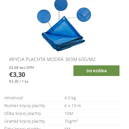
KRYCIA PLACHTA MODRÁ 3X3M 60G/M2
€2,68 bez DPH
€3,30
€3,30 / 1 ks
Hmotnosť
4.5 kg
Rozmer krycej plachty
6 x 10 m
Dĺžka krycej plachty
10M
Gramáž krycej plachty
75g/m²
Šírka krycej plachty
6M