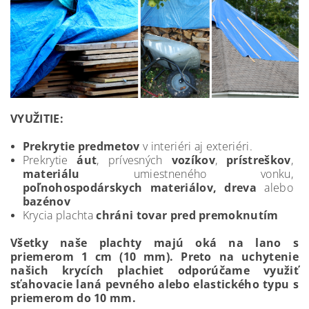
VYUŽITIE:
Prekrytie predmetov
v interiéri aj exteriéri.
Prekrytie
áut
, prívesných
vozíkov
,
prístreškov
,
materiálu
umiestneného vonku,
poľnohospodárskych materiálov, dreva
alebo
bazénov
Krycia plachta
chráni tovar pred premoknutím
Všetky naše plachty majú oká na lano s
priemerom 1 cm (10 mm). Preto na uchytenie
našich krycích plachiet odporúčame využiť
sťahovacie laná pevného alebo elastického typu s
priemerom do 10 mm.