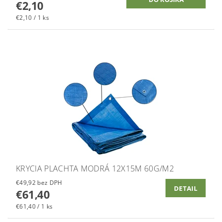
€2,10
€2,10 / 1 ks
KRYCIA PLACHTA MODRÁ 12X15M 60G/M2
€49,92 bez DPH
DETAIL
€61,40
€61,40 / 1 ks