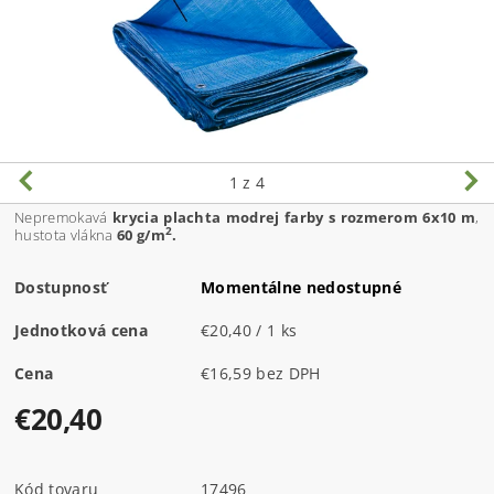
1
z 4
Nepremokavá
krycia plachta modrej farby s rozmerom 6x10 m
,
2
hustota vlákna
60 g/m
.
Dostupnosť
Momentálne nedostupné
Jednotková cena
€20,40 / 1 ks
Cena
€16,59 bez DPH
€20,40
Kód tovaru
17496