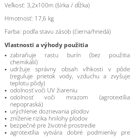
Veľkosť: 3,2x100m (šírka / dĺžka)
Hmotnosť: 17,6 kg
Farba: podľa stavu zásob (čierna/hnedá)
Vlastnosti a výhody použitia
zabraňuje rastu burín (bez použitia
chemikálií)
udržuje správny obsah vlhkosti v pôde
(reguluje prietok vody, vzduchu a zvyšuje
teplotu pôdy)
odolnosť voči UV žiareniu
odolnosť voči mrazom (agrotextília
nepopraská)
urýchlenie dozrievania plodov
zníženie rizika hnilohy plodov
bezpečné pre životné prostredie
agrotextília vytvára dobré podmienky pre