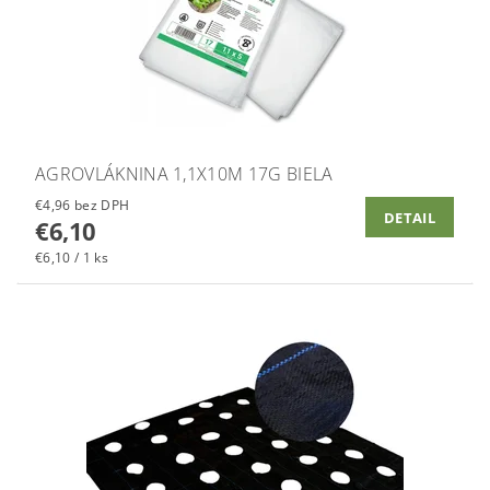
AGROVLÁKNINA 1,1X10M 17G BIELA
€4,96 bez DPH
DETAIL
€6,10
€6,10 / 1 ks