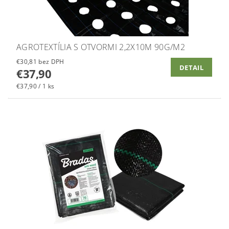
AGROTEXTÍLIA S OTVORMI 2,2X10M 90G/M2
€30,81 bez DPH
DETAIL
€37,90
€37,90 / 1 ks