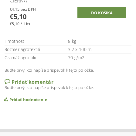
ČIERNA
€4,15 bez DPH
€5,10
€5,10 / 1 ks
Hmotnosť
8 kg
Rozmer agrotextílií
3,2 x 100 m
Gramáž agrofólie
70 g/m2
Buďte prvý, kto napíše príspevok k tejto položke.
Pridať komentár
Buďte prvý, kto napíše príspevok k tejto položke.
Pridať hodnotenie