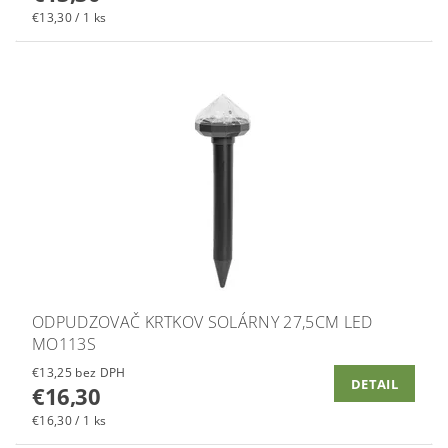
€13,30 / 1 ks
ODPUDZOVAČ KRTKOV SOLÁRNY 27,5CM LED
MO113S
€13,25 bez DPH
DETAIL
€16,30
€16,30 / 1 ks