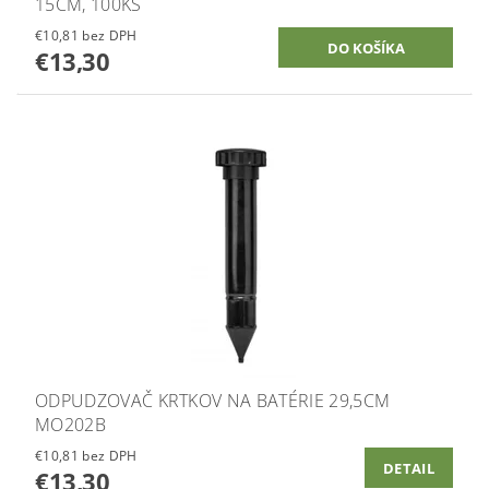
15CM, 100KS
€10,81 bez DPH
€13,30
ODPUDZOVAČ KRTKOV NA BATÉRIE 29,5CM
MO202B
€10,81 bez DPH
DETAIL
€13,30