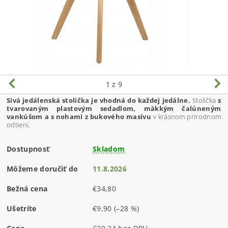
1
z 9
Sivá jedálenská stolička je vhodná do každej jedálne.
Stolička
s
tvarovaným plastovým sedadlom, mäkkým čalúneným
vankúšom a s nohami z bukového masívu
v krásnom prírodnom
odtieni.
Dostupnosť
Skladom
Môžeme doručiť do
11.8.2026
Bežná cena
€34,80
Ušetríte
€9,90
(–28 %)