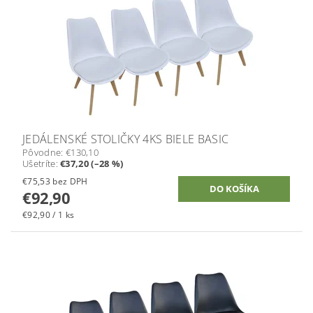
JEDÁLENSKÉ STOLIČKY 4KS BIELE BASIC
Pôvodne:
€130,10
Ušetríte
:
€37,20 (–28 %)
€75,53 bez DPH
€92,90
€92,90 / 1 ks