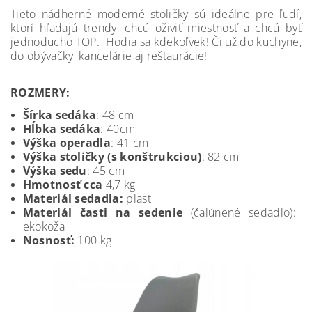
Tieto nádherné moderné stoličky sú ideálne pre ľudí,
ktorí hľadajú trendy, chcú oživiť miestnosť a chcú byť
jednoducho TOP. Hodia sa kdekoľvek! Či už do kuchyne,
do obývačky, kancelárie aj reštaurácie!
ROZMERY:
Šírka sedáka
: 48 cm
Hĺbka sedáka
: 40cm
Výška operadla
: 41 cm
Výška stoličky (s konštrukciou)
: 82 cm
Výška sedu
: 45 cm
Hmotnosť cca
4,7 kg
Materiál sedadla:
plast
Materiál časti
na sedenie
(čalúnené sedadlo):
ekokoža
Nosnosť:
100 kg