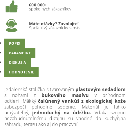
600 000+
spokojných zákazníkov
Máte otázky? Zavolajte!
Spoľahlivý zákaznícky servis
POPIS
PARAMETRE
DISKUSIA
HODNOTENIE
Jedálenská stolička s tvarovaným
plastovým sedadlom
s nohami z
bukového masívu
v prírodnom
odtieni. Mäkký
čalúnený vankúš z ekologickej kože
zabezpečí pohodlné sedenie. Materiál je ľahko
umývateľný,
jednoduchý na údržbu.
Vďaka svojmu
nezabudnuteľnému dizajnu sú vhodné do kuchýň,na
záhradu, terasu ako aj do pracovní.