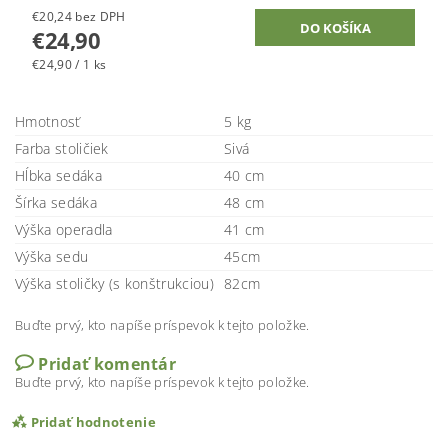
€20,24 bez DPH
€24,90
€24,90 / 1 ks
Hmotnosť
5 kg
Farba stoličiek
Sivá
Hĺbka sedáka
40 cm
Šírka sedáka
48 cm
Výška operadla
41 cm
Výška sedu
45cm
Výška stoličky (s konštrukciou)
82cm
Buďte prvý, kto napíše príspevok k tejto položke.
Pridať komentár
Buďte prvý, kto napíše príspevok k tejto položke.
Pridať hodnotenie