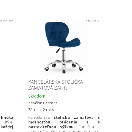
ód:
99/1104
Kód:
18540
KANCELÁRSKA STOLIČKA
ZAMATOVÁ ZAFIR
Skladom
Značka:
Bestent
Záruka: 2 roky
ahnutá
Kancelárska
stolička zamatová s
štýle.
možnosťou otáčania a s
 každej
nastaviteľnou výškou.
Funkčná a
moderná stolička pre pohodlnú prácu