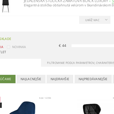
JEDÁLENSKA STOLIČKA ZAMATOVÁ BLACK LUXURY
–
Elegantná stolička obtiahnutá velúrom v škandinávskom štýl
UKÁŽ VIAC
SKLADE
€
44
IA
NOVINKA
TLET
FILTROVANIE PODĽA PARAMETROV, CHARAKTERI
RÚČAME
NAJLACNEJŠIE
NAJDRAHŠIE
NAJPREDÁVANEJŠIE
Kód:
12096