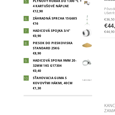
PLYNOVÝ HORÁK DO 1300 °C +
4 KARTUŠOVÉ NÁPLNE
Pôvod
€12,90
Ušetrí
ZÁHRADNÁ SPRCHA 15G685
€16
€44
HADICOVÁ SPOJKA 3/4"
€44,90 
€0,90
PIESOK DO PIESKOVISKA
STANDARD 25KG
€8,90
HADICOVÁ SPONA 9MM 20-
32MM 1KS G17304
€0,40
SŤAHOVACIA GUMA S
KOVOVÝMI HÁKMI, 40CM
€1,30
KANC
ZAMA