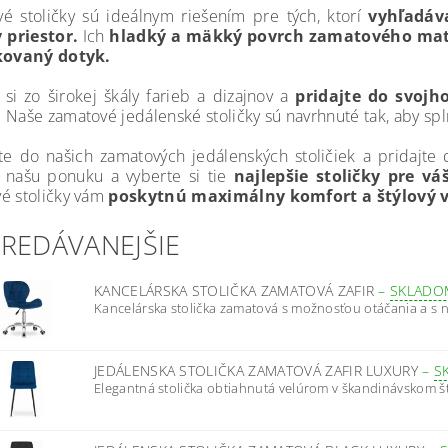
é stoličky sú ideálnym riešením pre tých, ktorí
vyhľadáv
 priestor.
Ich
hladký a mäkký povrch zamatového mater
ikovaný dotyk.
 si zo širokej škály farieb a dizajnov a
pridajte do svojh
.
Naše zamatové jedálenské stoličky sú navrhnuté tak, aby splni
jte do našich zamatových jedálenských stoličiek a pridajte 
 našu ponuku a vyberte si tie
najlepšie stoličky pre váš
é stoličky vám
poskytnú maximálny komfort a štýlový vzh
PREDÁVANEJŠIE
KANCELÁRSKA STOLIČKA ZAMATOVÁ ZAFIR
–
SKLADO
Kancelárska stolička zamatová s možnosťou otáčania a s na
JEDÁLENSKA STOLIČKA ZAMATOVÁ ZAFIR LUXURY
–
S
Elegantná stolička obtiahnutá velúrom v škandinávskom štýl