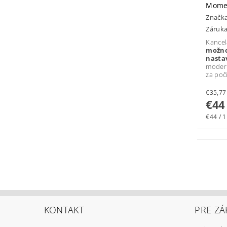
Mome
Značk
Záruka
Kance
mož
nasta
modern
za poč
€44
€44 / 1
KONTAKT
PRE ZÁ