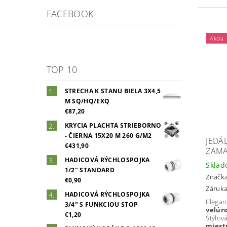
FACEBOOK
Akcia
TOP 10
STRECHA K STANU BIELA 3X4,5
M SQ/HQ/EXQ
€87,20
KRYCIA PLACHTA STRIEBORNO
- ČIERNA 15X20 M 260 G/M2
JEDÁ
€431,90
ZAMA
HADICOVÁ RÝCHLOSPOJKA
Skla
1/2" STANDARD
Značk
€0,90
Záruka
HADICOVÁ RÝCHLOSPOJKA
Eleg
3/4" S FUNKCIOU STOP
vel
€1,20
Štýlov
miest