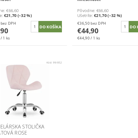
ne:
€66,60
Pôvodne:
€66,60
te
:
€21,70 (–32 %)
Ušetríte
:
€21,70 (–32 %)
€36,50 bez DPH
€36,50 bez DPH
,90
€44,90
/ 1 ks
€44,90 / 1 ks
Kód:
99/852
ELÁRSKA STOLIČKA
TOVÁ ROSE