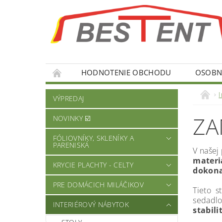
HODNOTENIE OBCHODU
OSOBNÉ
I
VÝPREDAJ
ZA
NOVINKY ☑️
FÓLIOVNÍKY, SKLENÍKY A
PARENISKÁ
V našej
materiá
KRYCIE PLACHTY - CELTY
dokona
PRE DOMÁCICH MILÁČIKOV
Tieto s
sedadl
INTERIÉROVÝ NÁBYTOK
stabili