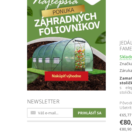
JEDÁ
FAM
Skla
Značk
Záruka
Zama
stoli
s ele
stolič
NEWSLETTER
Pôvod
Ušetrí
€80
€80,90 