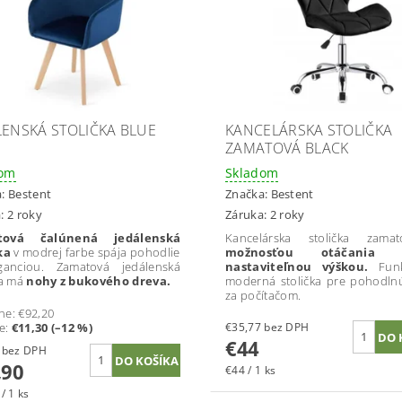
LENSKÁ STOLIČKA BLUE
KANCELÁRSKA STOLIČKA
E
ZAMATOVÁ BLACK
dom
Skladom
a:
Bestent
Značka:
Bestent
: 2 roky
Záruka: 2 roky
tová čalúnená jedálenská
Kancelárska stolička zamat
čka
v modrej farbe spája pohodlie
možnosťou otáčani
ganciou. Zamatová jedálenská
nastaviteľnou výškou.
Fun
ka má
nohy z bukového dreva.
moderná stolička pre pohodln
za počítačom.
ne:
€92,20
te
:
€11,30 (–12 %)
€35,77 bez DPH
€44
€65,77 bez DPH
,90
€44 / 1 ks
/ 1 ks