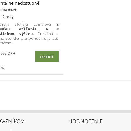
ntálne nedostupné
a:
Bestent
: 2 roky
lárska stolička zamatová
s
nosťou otáčania a s
viteľnou výškou.
Funkčná a
á stolička pre pohodlnú prácu
ítačom.
€35,77 bez DPH
DETAIL
 ks
KAZNÍKOV
HODNOTENIE