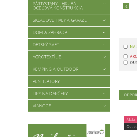
PÁRTYSTANY - HRUBÁ
3.
OCEĽOVÁ KONŠTRUKCIA
SKLADOVÉ HALY A GARÁŽE
DOM A ZÁHRADA
DETSKÝ SVET
NA 
AKC
AGROTEXTÍLIE
OU
KEMPING A OUTDOOR
VENTILÁTORY
TIPY NA DARČEKY
ODPO
VIANOCE
Akcia
Outlet