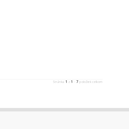
1
1
7
Stránka
z
-
položiek celkom