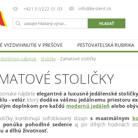
info@bestent.sk
+421 51/222 01 03
 VYZDVIHNUTIE V PREŠOVE
PESTOVATEĽSKÁ RUBRIKA
nteriérový nábytok
Stoličky
Zamatové stoličky
MATOVÉ STOLIČKY
 ponuke nájdete
elegantné a luxusné jedálenské stoličk
lu - velúr
, ktorý
dodáva vášmu jedálnemu priestoru ex
lým doplnkom pre každú
modernú jedáleň
alebo obýv
toličky kombinujú sofistikovaný dizajn
s maximálnym
k
o
ponúka pohodlné sedenie
aj pri dlhých hodinách sto
tu a dlhú životnosť.