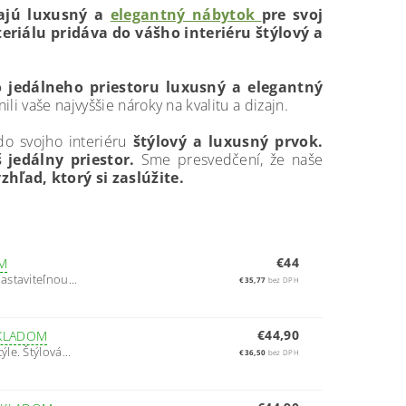
ajú luxusný a
elegantný nábytok
pre svoj
iálu pridáva do vášho interiéru štýlový a
o jedálneho priestoru luxusný a elegantný
li vaše najvyššie nároky na kvalitu a dizajn.
do svojho interiéru
štýlový a luxusný prvok.
 jedálny priestor.
Sme presvedčení, že naše
ľad, ktorý si zaslúžite.
€44
M
staviteľnou...
€35,77
bez DPH
€44,90
KLADOM
e. Štýlová...
€36,50
bez DPH