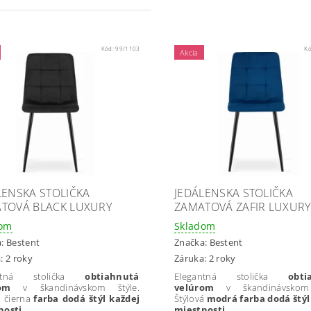
Kód:
99/1103
K
Akcia
LENSKA STOLIČKA
JEDÁLENSKA STOLIČKA
TOVÁ BLACK LUXURY
ZAMATOVÁ ZAFIR LUXURY
dom
Skladom
a:
Bestent
Značka:
Bestent
: 2 roky
Záruka: 2 roky
antná stolička
obtiahnutá
Elegantná stolička
obti
úrom
v škandinávskom štýle.
velúrom
v škandinávskom 
á čierna
farba dodá štýl každej
Štýlová
modrá
farba dodá štýl
nosti.
miestnosti.