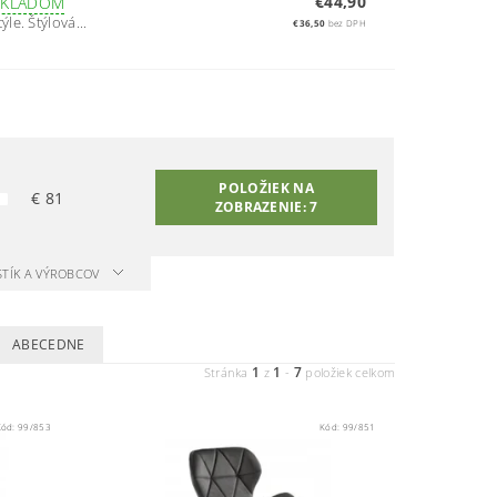
€44,90
SKLADOM
e. Štýlová...
€36,50
bez DPH
POLOŽIEK NA
€
81
ZOBRAZENIE:
7
STÍK A VÝROBCOV
ABECEDNE
1
1
7
Stránka
z
-
položiek celkom
Kód:
99/853
Kód:
99/851