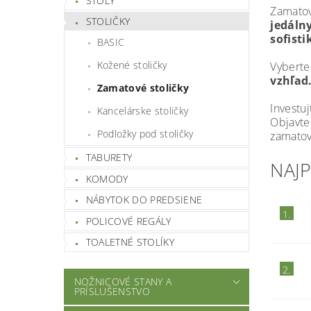
STOLY
Zamatov
STOLIČKY
jedálny
sofist
BASIC
Kožené stoličky
Vyberte
vzhľad
Zamatové stoličky
Investu
Kancelárske stoličky
Objavte
Podložky pod stoličky
zamatov
TABURETY
NAJ
KOMODY
NÁBYTOK DO PREDSIENE
1.
POLICOVÉ REGÁLY
TOALETNÉ STOLÍKY
2.
NOŽNICOVÉ STANY A
PRÍSLUŠENSTVO