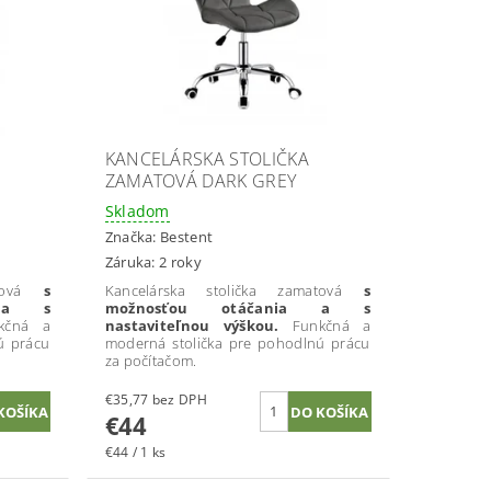
KANCELÁRSKA STOLIČKA
ZAMATOVÁ DARK GREY
Skladom
Značka:
Bestent
Záruka: 2 roky
ová
s
Kancelárska stolička zamatová
s
a a s
možnosťou otáčania a s
kčná a
nastaviteľnou výškou.
Funkčná a
ú prácu
moderná stolička pre pohodlnú prácu
za počítačom.
€35,77 bez DPH
€44
€44 / 1 ks