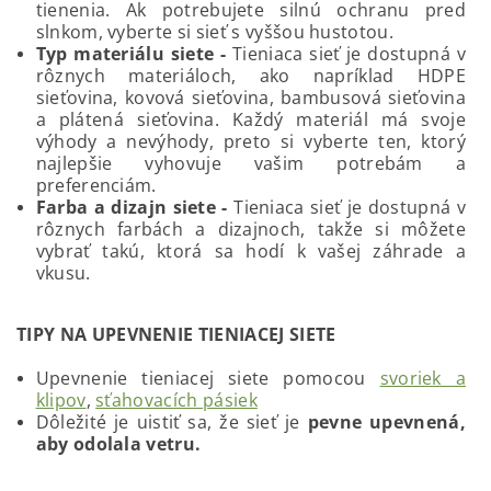
tienenia. Ak potrebujete silnú ochranu pred
slnkom, vyberte si sieť s vyššou hustotou.
Typ materiálu siete -
Tieniaca sieť je dostupná v
rôznych materiáloch, ako napríklad HDPE
sieťovina, kovová sieťovina, bambusová sieťovina
a plátená sieťovina. Každý materiál má svoje
výhody a nevýhody, preto si vyberte ten, ktorý
najlepšie vyhovuje vašim potrebám a
preferenciám.
Farba a dizajn siete -
Tieniaca sieť je dostupná v
rôznych farbách a dizajnoch, takže si môžete
vybrať takú, ktorá sa hodí k vašej záhrade a
vkusu.
TIPY NA UPEVNENIE TIENIACEJ SIETE
Upevnenie tieniacej siete pomocou
svoriek a
klipov
,
sťahovacích pásiek
Dôležité je uistiť sa, že sieť je
pevne upevnená,
aby odolala vetru.