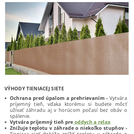
VÝHODY TIENIACEJ SIETE
Ochrana pred úpalom a prehrievaním -
Vytvára
príjemný tieň, vďaka ktorému si budete môcť
užívať záhradu aj v horúcom počasí bez obáv o
spálenie.
Vytvára príjemný tieň pre
oddych a relax
Znižuje teplotu v záhrade o niekoľko stupňov -