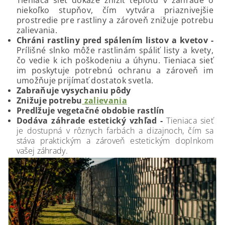
Tieniaca sieť dokáže znížiť teplotu v záhrade o
niekoľko stupňov, čím vytvára priaznivejšie
prostredie pre rastliny a zároveň znižuje potrebu
zalievania.
Chráni rastliny pred spálením listov a kvetov -
Prílišné slnko môže rastlinám spáliť listy a kvety,
čo vedie k ich poškodeniu a úhynu. Tieniaca sieť
im poskytuje potrebnú ochranu a zároveň im
umožňuje prijímať dostatok svetla.
Zabraňuje vysychaniu pôdy
Znižuje potrebu
zalievania
Predlžuje vegetačné obdobie rastlín
Dodáva záhrade estetický vzhľad -
Tieniaca sieť
je dostupná v rôznych farbách a dizajnoch, čím sa
stáva praktickým a zároveň estetickým doplnkom
vašej záhrady.