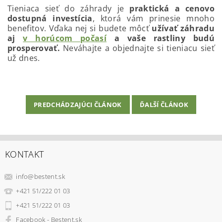
Tieniaca sieť do záhrady je
praktická a cenovo
dostupná investícia
, ktorá vám prinesie mnoho
benefitov. Vďaka nej si budete môcť
užívať záhradu
aj
v horúcom počasí
a vaše rastliny budú
prosperovať.
Neváhajte a objednajte si tieniacu sieť
už dnes.
PREDCHÁDZAJÚCI ČLÁNOK
ĎALŠÍ ČLÁNOK
KONTAKT
info
@
bestent.sk
+421 51/222 01 03
+421 51/222 01 03
Facebook - Bestent.sk