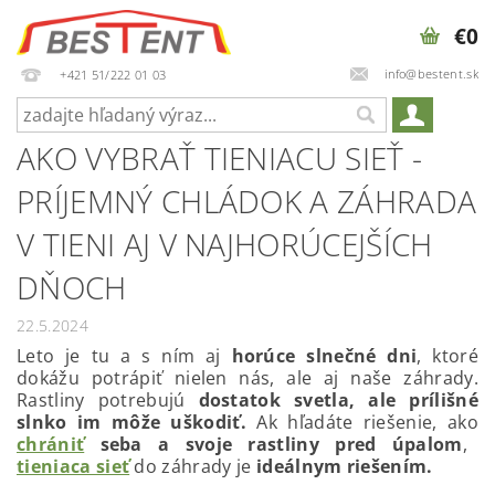
€0
info@bestent.sk
+421 51/222 01 03
AKO VYBRAŤ TIENIACU SIEŤ -
PRÍJEMNÝ CHLÁDOK A ZÁHRADA
V TIENI AJ V NAJHORÚCEJŠÍCH
DŇOCH
22.5.2024
Leto je tu a s ním aj
horúce slnečné dni
, ktoré
dokážu potrápiť nielen nás, ale aj naše záhrady.
Rastliny potrebujú
dostatok svetla, ale prílišné
slnko im môže uškodiť.
Ak hľadáte riešenie, ako
chrániť
seba a svoje rastliny pred úpalom
,
tieniaca sieť
do záhrady je
ideálnym riešením.