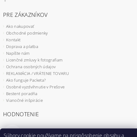
PRE ZÁKAZNÍKOV
Ako nakupovať
Obchodné podmienky
Kontakt
Doprava a platba
Napíšte nám
Licenčné zmluvy k fotografiam
Ochrana osobných údajov
REKLAMÁCIA / VRÁTENIE TOVARU
Ako funguje Packeta?
Osobné vyzdvihnutie v Prešove
Bestent poradňa
Vianočné inšpirácie
HODNOTENIE
Záhradný fóliovník 2x2m s UV filtrom STANDARD
Súbory cookie používame na prispôsobenie obsahu a