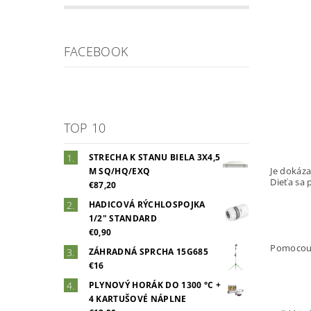
FACEBOOK
TOP 10
STRECHA K STANU BIELA 3X4,5
Je dokáz
M SQ/HQ/EXQ
Dieťa sa 
€87,20
HADICOVÁ RÝCHLOSPOJKA
1/2" STANDARD
€0,90
Pomocou
ZÁHRADNÁ SPRCHA 15G685
€16
PLYNOVÝ HORÁK DO 1300 °C +
4 KARTUŠOVÉ NÁPLNE