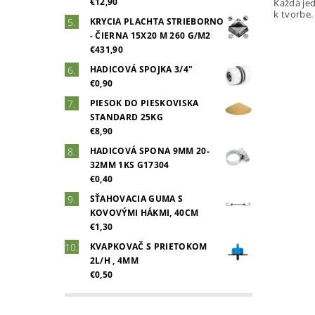
€12,90
Každá je
k tvorbe
KRYCIA PLACHTA STRIEBORNO
- ČIERNA 15X20 M 260 G/M2
€431,90
HADICOVÁ SPOJKA 3/4"
€0,90
PIESOK DO PIESKOVISKA
STANDARD 25KG
€8,90
HADICOVÁ SPONA 9MM 20-
32MM 1KS G17304
€0,40
SŤAHOVACIA GUMA S
KOVOVÝMI HÁKMI, 40CM
€1,30
KVAPKOVAČ S PRIETOKOM
2L/H , 4MM
€0,50