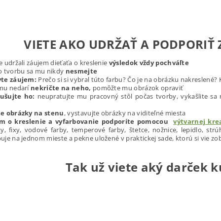
VIETE AKO UDRŽAŤ A PODPORIŤ 
e udržali záujem dieťaťa o kreslenie
výsledok
vždy pochváľte
o tvorbu sa mu nikdy
nesmejte
vte záujem:
Prečo si si vybral túto farbu? Čo je na obrázku nakreslené?
 mu nedarí
nekričte na neho,
pomôžte mu obrázok opraviť
ušujte ho:
neupratujte mu pracovný stôl počas tvorby, vykašlite sa
te obrázky na stenu
, vystavujte obrázky na viditeľné miesta
m o kreslenie a vyfarbovanie
podporíte pomocou
výtvarnej kre
ky, fixy, vodové farby, temperové farby, štetce, nožnice, lepidlo, str
uje na jednom mieste a pekne uložené v praktickej sade, ktorú si vie z
Tak už viete aký darček k