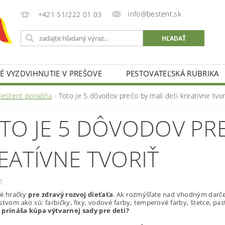
info@bestent.sk
+421 51/222 01 03
 VYZDVIHNUTIE V PREŠOVE
PESTOVATEĽSKÁ RUBRIKA
Bestent poradňa
Toto je 5 dôvodov prečo by mali deti kreatívne tvor
TO JE 5 DÔVODOV PRE
EATÍVNE TVORIŤ
1
é hračky
pre zdravý rozvoj dieťaťa
. Ak rozmýšľate nad vhodným darč
stvom ako sú: farbičky, fixy, vodové farby, temperové farby, štetce, p
 prináša kúpa výtvarnej sady pre deti?