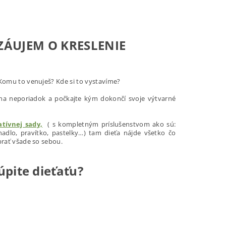
ZÁUJEM O KRESLENIE
 Komu to venuješ? Kde si to vystavíme?
 na neporiadok a počkajte kým dokončí svoje výtvarné
atívnej sady,
(
s kompletným príslušenstvom ako sú:
úhadlo, pravítko, pastelky…)
tam dieťa nájde všetko čo
obrať všade so sebou.
úpite dieťaťu?