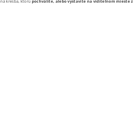
dná kresba, ktorú
pochválite, alebo vystavíte na viditeľnom mieste
.