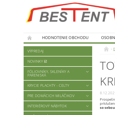
HODNOTENIE OBCHODU
OSOBNÉ
VÝPREDAJ
TO
NOVINKY ☑️
FÓLIOVNÍKY, SKLENÍKY A
PARENISKÁ
KR
KRYCIE PLACHTY - CELTY
8.12.202
PRE DOMÁCICH MILÁČIKOV
Prospešn
príslušen
INTERIÉROVÝ NÁBYTOK
so sebou