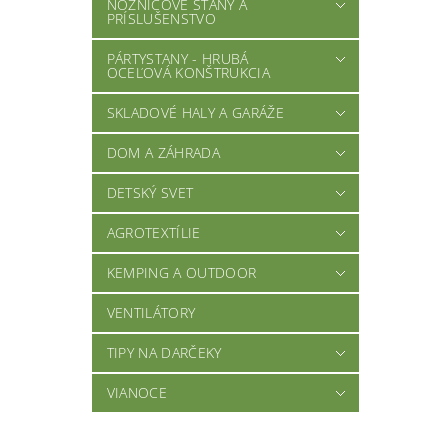
NOŽNICOVÉ STANY A
PRÍSLUŠENSTVO
PÁRTYSTANY - HRUBÁ
OCEĽOVÁ KONŠTRUKCIA
SKLADOVÉ HALY A GARÁŽE
DOM A ZÁHRADA
DETSKÝ SVET
AGROTEXTÍLIE
KEMPING A OUTDOOR
VENTILÁTORY
TIPY NA DARČEKY
VIANOCE