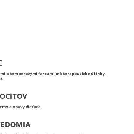
E
dovými a temperovými farbami má terapeutické účinky
.
ou.
POCITOV
lémy a obavy dieťaťa.
VEDOMIA