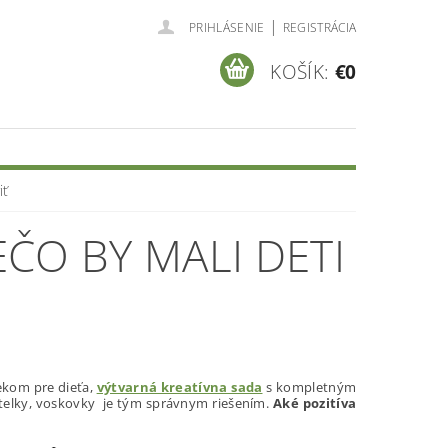
|
PRIHLÁSENIE
REGISTRÁCIA
KOŠÍK:
€0
iť
ČO BY MALI DETI
ekom pre dieťa,
výtvarná kreatívna sada
s kompletným
astelky, voskovky je tým správnym riešením.
Aké pozitíva