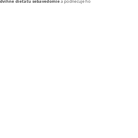
 zdvihne dieťaťu sebavedomie
a podnecuje ho