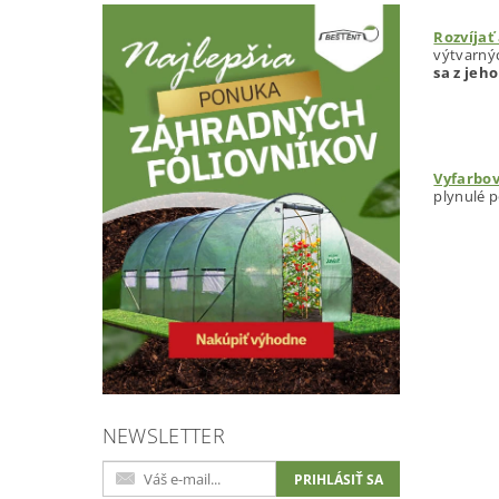
Rozvíjať
výtvarný
sa z jeh
Vyfarbov
plynulé 
NEWSLETTER