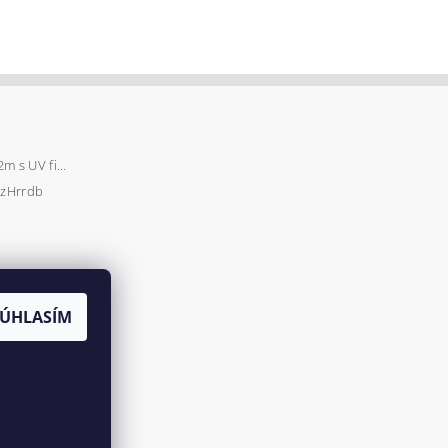
Záhradný fóliovník 2x2m s UV filtrom STANDARD
zHrrdb
SÚHLASÍM