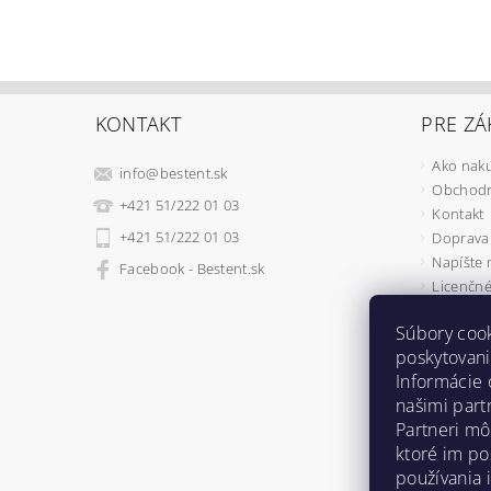
KONTAKT
PRE ZÁ
Ako nak
info
@
bestent.sk
Obchodn
+421 51/222 01 03
Kontakt
+421 51/222 01 03
Doprava 
Napíšte
Facebook - Bestent.sk
Licenčné
Ochrana
Súbory coo
REKLAMÁ
poskytovani
Ako fung
Informácie 
Osobné v
našimi part
Bestent
Partneri mô
Vianočné
ktoré im po
používania 