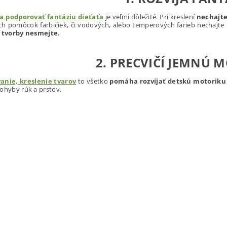
 a podporovať fantáziu dieťaťa
je veľmi dôležité. Pri kreslení
nechajte 
ch pomôcok farbičiek, či vodových, alebo temperových farieb nechajte 
o tvorby nesmejte.
2. PRECVIČÍ JEMNÚ 
anie, kreslenie tvarov
to všetko
pomáha rozvíjať detskú motoriku 
pohyby rúk a prstov.