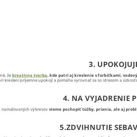
3. UPOKOJUJ
ané, že
kreatívna tvorba
, kde patrí aj kreslenie s farbičkami, vo
pri kreslení príjemne upokojí a pomáha vyrovnať sa so stresom a úzkosť
4. NA VYJADRENIE 
 namaľovaných výkresov
vieme pochopiť túžby, priania, ale aj prob
5.ZDVIHNUTIE SEBA