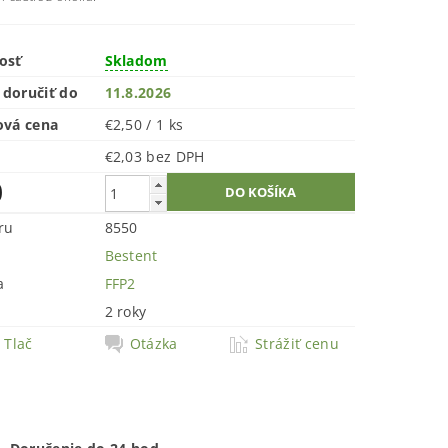
osť
Skladom
doručiť do
11.8.2026
ová cena
€2,50 / 1 ks
€2,03 bez DPH
0
ru
8550
Bestent
a
FFP2
2 roky
Tlač
Otázka
Strážiť cenu