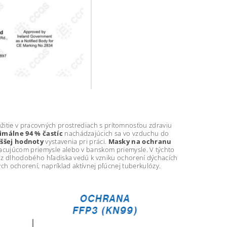
itie v pracovných prostrediach s prítomnosťou zdraviu
imálne 94 % častíc
nachádzajúcich sa vo vzduchu do
ššej hodnoty
vystavenia pri práci.
Masky na ochranu
acujúcom priemysle alebo v banskom priemysle. V týchto
é z dlhodobého hľadiska vedú k vzniku ochorení dýchacích
ných ochorení, napríklad aktívnej pľúcnej tuberkulózy.