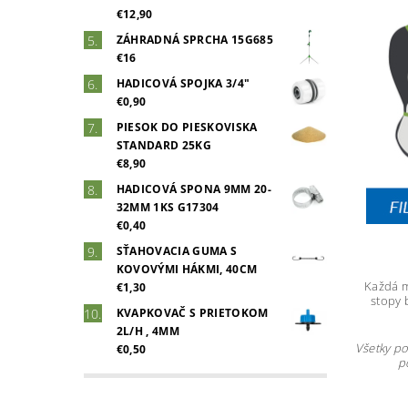
€12,90
ZÁHRADNÁ SPRCHA 15G685
€16
HADICOVÁ SPOJKA 3/4"
€0,90
PIESOK DO PIESKOVISKA
STANDARD 25KG
€8,90
HADICOVÁ SPONA 9MM 20-
32MM 1KS G17304
€0,40
SŤAHOVACIA GUMA S
KOVOVÝMI HÁKMI, 40CM
Každá m
€1,30
stopy 
KVAPKOVAČ S PRIETOKOM
2L/H , 4MM
Všetky po
€0,50
p