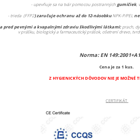
- upevňuje sa na tvár pomocou postranných
gumičiek
,
- trieda (FFP2
) zaručuje ochranu až do 12-násobku
NPK-P/PEL
ne
a pred pevnými a kvapalnými zdraviu škodlivými látkami:
prach, dy
v prášku, biologický a farmaceutický prášok, ošetrení drevo, tvr
Norma: EN 149:2001+A1
Cena je za 1 kus.
Z HYGIENICKÝCH DÔVODOV NIE JE MOŽNÉ T
CERTIFIKÁT