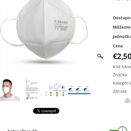
Dostupn
Môžeme 
Jednotk
Cena
€2,5
Kód tova
Značka
Kategóri
Záruka