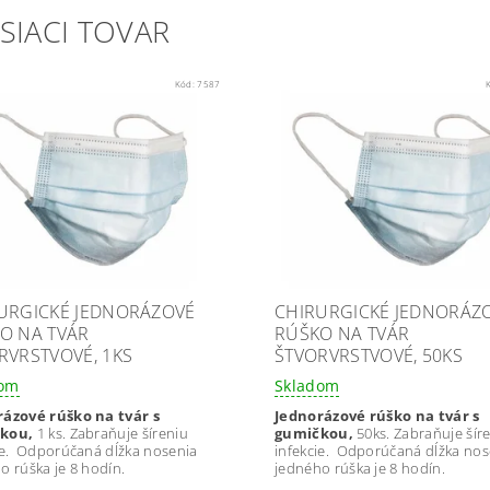
SIACI TOVAR
Kód:
7587
URGICKÉ JEDNORÁZOVÉ
CHIRURGICKÉ JEDNORÁZ
O NA TVÁR
RÚŠKO NA TVÁR
RVRSTVOVÉ, 1KS
ŠTVORVRSTVOVÉ, 50KS
dom
Skladom
rázové rúško na tvár s
Jednorázové rúško na tvár s
kou,
1 ks. Zabraňuje šíreniu
gumičkou,
50ks. Zabraňuje šír
ie. Odporúčaná dĺžka nosenia
infekcie. Odporúčaná dĺžka nos
o rúška je 8 hodín.
jedného rúška je 8 hodín.