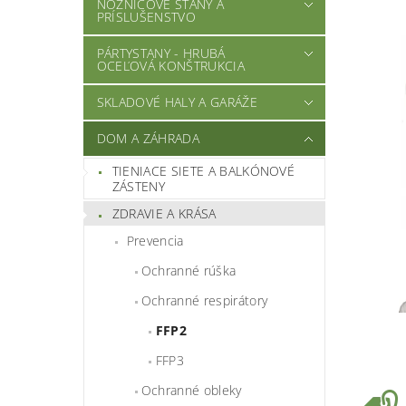
NOŽNICOVÉ STANY A
PRÍSLUŠENSTVO
PÁRTYSTANY - HRUBÁ
OCEĽOVÁ KONŠTRUKCIA
SKLADOVÉ HALY A GARÁŽE
DOM A ZÁHRADA
TIENIACE SIETE A BALKÓNOVÉ
ZÁSTENY
ZDRAVIE A KRÁSA
Prevencia
Ochranné rúška
Ochranné respirátory
FFP2
FFP3
Ochranné obleky