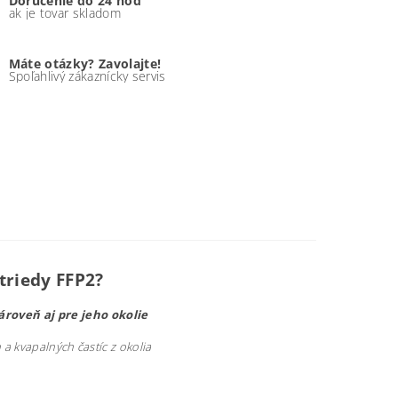
Doručenie do 24 hod
ak je tovar skladom
Máte otázky? Zavolajte!
Spoľahlivý zákaznícky servis
triedy FFP2?
zároveň aj pre jeho okolie
a kvapalných častíc z okolia