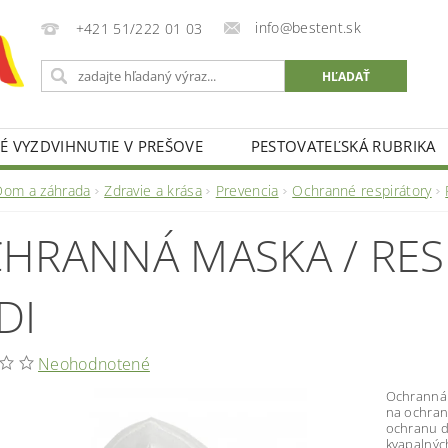
info@bestent.sk
+421 51/222 01 03
 VYZDVIHNUTIE V PREŠOVE
PESTOVATEĽSKÁ RUBRIKA
Dom a záhrada
Zdravie a krása
Prevencia
Ochranné respirátory
HRANNÁ MASKA / RES
DI
Neohodnotené
Ochranná 
na ochran
ochranu d
kvapalných