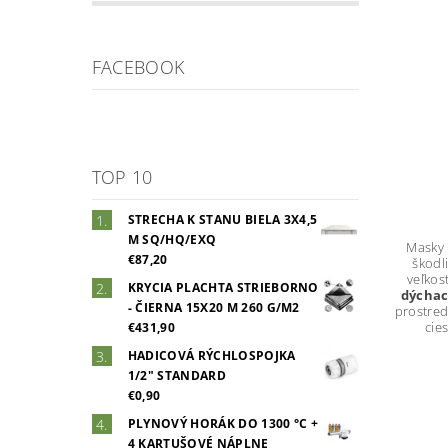
FACEBOOK
TOP 10
STRECHA K STANU BIELA 3X4,5
M SQ/HQ/EXQ
Masky 
€87,20
škodl
veľkos
KRYCIA PLACHTA STRIEBORNO
dýchac
- ČIERNA 15X20 M 260 G/M2
prostred
cie
€431,90
HADICOVÁ RÝCHLOSPOJKA
1/2" STANDARD
€0,90
PLYNOVÝ HORÁK DO 1300 °C +
4 KARTUŠOVÉ NÁPLNE