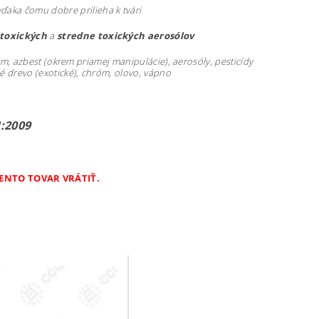
 vďaka čomu dobre prilieha k tvári
toxických
a
stredne
toxických
aerosólov
m, azbest (okrem priamej manipulácie), aerosóly, pesticídy
dé drevo (exotické), chróm, olovo, vápno
:2009
ENTO TOVAR VRÁTIŤ.