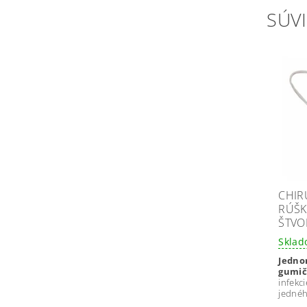
SÚVI
CHIR
RÚŠK
ŠTVO
Skla
Jedno
gumič
infekc
jednéh