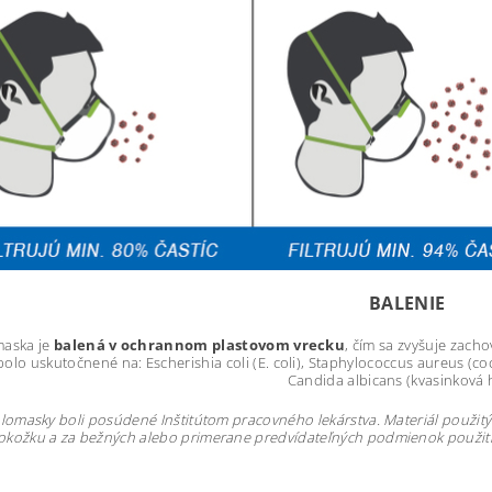
BALENIE
aska je
balená v ochrannom plastovom vrecku
, čím sa zvyšuje zachov
bolo uskutočnené na: Escherishia coli (E. coli), Staphylococcus aureus (co
Candida albicans (kvasinková 
lomasky boli posúdené Inštitútom pracovného lekárstva. Materiál použit
okožku a za bežných alebo primerane predvídateľných podmienok použitia