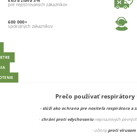
Extra zľava 3%
pre registrovaných zákazníkov
600 000+
spokojných zákazníkov
ETRE
SIA
OTENIE
Prečo používať respirátory 
- slúži ako ochrana pre nositeľa respirátora a 
-
chráni proti vdychovaniu
nepriaznivých pevných 
- účinný
proti vírusom