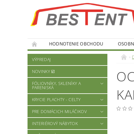
HODNOTENIE OBCHODU
OSOBNÉ
VÝPREDAJ
OC
NOVINKY ☑️
FÓLIOVNÍKY, SKLENÍKY A
PARENISKÁ
KA
KRYCIE PLACHTY - CELTY
PRE DOMÁCICH MILÁČIKOV
INTERIÉROVÝ NÁBYTOK