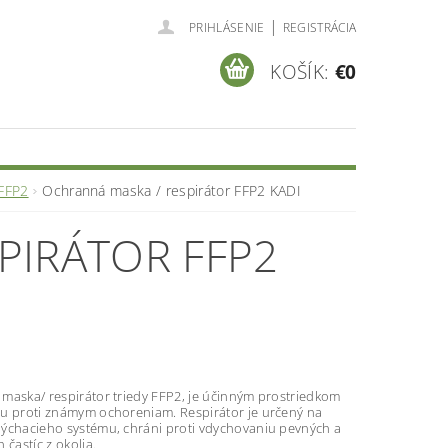
|
PRIHLÁSENIE
REGISTRÁCIA
KOŠÍK:
€0
FFP2
Ochranná maska / respirátor FFP2 KADI
PIRÁTOR FFP2
maska/ respirátor triedy FFP2, je účinným prostriedkom
u proti známym ochoreniam. Respirátor je určený na
ýchacieho systému, chráni proti vdychovaniu pevných a
 častíc z okolia.