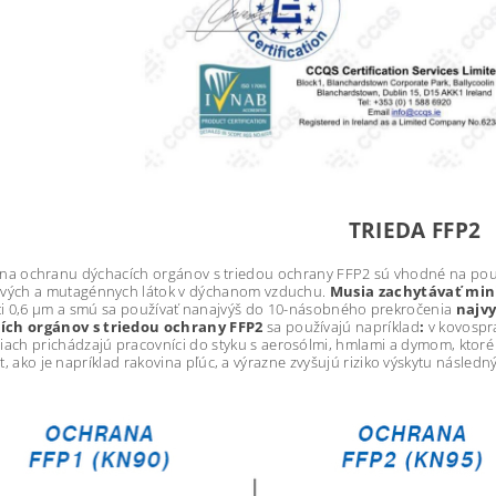
TRIEDA FFP2
na ochranu dýchacích orgánov s triedou ochrany FFP2 sú vhodné na použ
ivých a mutagénnych látok v dýchanom vzduchu.
Musia zachytávať min
ti 0,6 μm a smú sa používať nanajvýš do 10-násobného prekročenia
najvy
ích orgánov s triedou ochrany FFP2
sa používajú napríklad
:
v kovospr
iach prichádzajú pracovníci do styku s aerosólmi, hmlami a dymom, ktor
st, ako je napríklad rakovina pľúc, a výrazne zvyšujú riziko výskytu násled