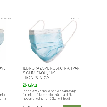
Kód:
99/502
Kód:
7593
OVÉ
JEDNORÁZOVÉ RÚŠKO NA TVÁR
S GUMIČKOU, 1KS
TROJVRSTVOVÉ
Skladom
Jednorázové rúško na tvár zabraňuje
eniu
šíreniu infekcie. Odporúčaná dĺžka
enia
nosenia jedného rúška je 8 hodín.
€0,24 bez DPH