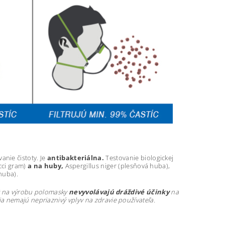
anie čistoty. Je
antibakteriálna.
Testovanie biologickej
cci gram)
a na huby,
Aspergillus niger (plesňová huba),
huba).
ý na výrobu polomasky
nevyvolávajú dráždivé účinky
na
 nemajú nepriaznivý vplyv na zdravie používateľa.