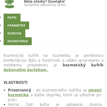
Máte otázky? Zavolajte!
Spoľahlivý zákaznícky servis
POPIS
PARAMETRE
DISKUSIA
HODNOTENIE
Kozmetický kufrík na kozmetiku je perfektnou
kombináciou štýlu a funkčnosti a vďaka spracovaniu a
módnemu prevedeniu je
kozmetický kufrík
dokonalým darčekom.
VLASTNOSTI
Priestranný
- do kozmetického kufríka sa
zmestí
kozmetika
a ďalšie doplnky, ktoré sú užitočné pri
práci
Horná časť kufra je vybavená dvoma