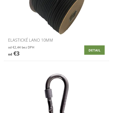
ELASTICKÉ LANO 10MM
od €2,44 bez DPH
DETAIL
€3
od