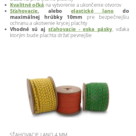
Kvalitné očká
na vytvorenie a ukončenie otvorov
Sťahovacie
, alebo
elastické lano
do
maximálnej hrúbky 10mm
pre bezpečnejšiu
ochranu a ukotvenie krycej plachty
Vhodné sú aj
sťahovacie - eska pásky
,
vďaka
ktorým bude plachta držať pevnejšie
SŤAHOVACIE LANO 4 MM