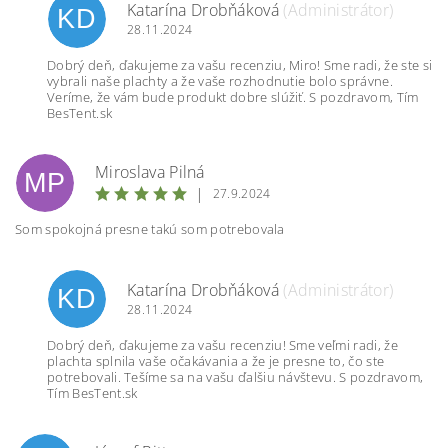
Katarína Drobňáková
(Administrátor)
KD
28.11.2024
Dobrý deň, ďakujeme za vašu recenziu, Miro! Sme radi, že ste si
vybrali naše plachty a že vaše rozhodnutie bolo správne.
Veríme, že vám bude produkt dobre slúžiť. S pozdravom, Tím
BesTent.sk
Miroslava Pilná
MP
|
27.9.2024
Som spokojná presne takú som potrebovala
Katarína Drobňáková
(Administrátor)
KD
28.11.2024
Dobrý deň, ďakujeme za vašu recenziu! Sme veľmi radi, že
plachta splnila vaše očakávania a že je presne to, čo ste
potrebovali. Tešíme sa na vašu ďalšiu návštevu. S pozdravom,
Tím BesTent.sk