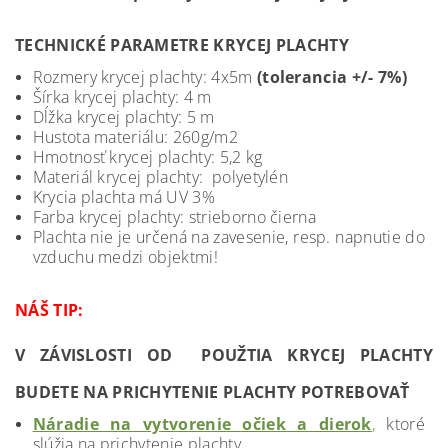
TECHNICKÉ PARAMETRE KRYCEJ PLACHTY
Rozmery krycej plachty: 4x5m
(tolerancia +/- 7%)
Šírka krycej plachty: 4 m
Dĺžka krycej plachty: 5 m
Hustota materiálu: 260g/m2
Hmotnosť krycej plachty: 5,2 kg
Materiál krycej plachty: polyetylén
Krycia plachta má UV 3%
Farba krycej plachty: strieborno čierna
Plachta nie je určená na zavesenie, resp. napnutie do
vzduchu medzi objektmi!
NÁŠ TIP:
V ZÁVISLOSTI OD POUŽTIA KRYCEJ PLACHTY
BUDETE NA PRICHYTENIE PLACHTY POTREBOVAŤ
Náradie na vytvorenie očiek a dierok
,
ktoré
slúžia na prichytenie plachty