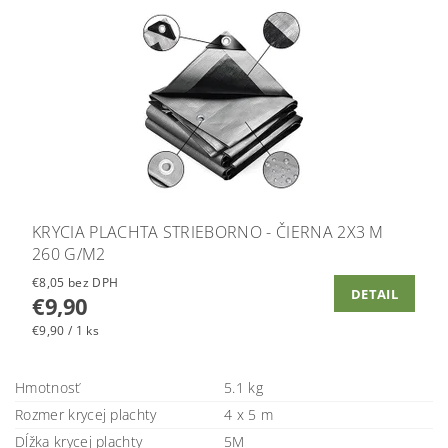
KRYCIA PLACHTA STRIEBORNO - ČIERNA 2X3 M
260 G/M2
€8,05 bez DPH
DETAIL
€9,90
€9,90 / 1 ks
Hmotnosť
5.1 kg
Rozmer krycej plachty
4 x 5 m
Dĺžka krycej plachty
5M