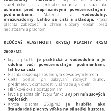
stavebníctve aj v poľnohospodárstve a slúži ako
ochrana pred nepriaznivými poveternostnými
podmienkami.
Materiál je
vodeodolný,
mrazuvzdorný. Ľahko sa čistí a skladuje,
krycia
plachta zabezpečí a chráni uložený obsah pred
nečistotami a prachom.
KĽÚČOVÉ VLASTNOSTI KRYCEJ PLACHTY 4X5M
260G/M2
krycia plachta
je praktická a vodeodolná a je
odolná voči poveternostným podmienkam,
ľahko sa čistí
Plachta disponuje zosilneným obvodovým lemom
Celta poslúži pri zakrývaní rôznych druhov
predmetov v domácnosti, v záhrade aj v dielni
Hliníkové oká s odstupom 1m
krycia plachta plní svoju funkciu
aj pri mínusových
teplotách
Krycia plachta 260g/m2
je hrubšia ako
štandardné plachty vďaka najsilnejšej hustote.