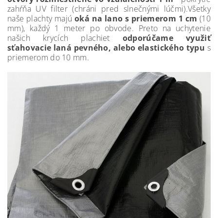
zahŕňa UV filter (chráni pred slnečnými lúčmi).Všetky
naše plachty majú
oká na lano s priemerom 1 cm
(10
mm), každý 1 meter po obvode. Preto na uchytenie
našich krycích plachiet
odporúčame využiť
sťahovacie laná pevného, alebo elastického typu
s
priemerom do 10 mm.