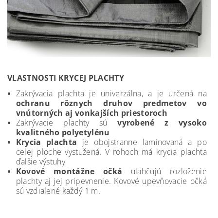
VLASTNOSTI KRYCEJ PLACHTY
Zakrývacia plachta je univerzálna, a je určená na
ochranu rôznych druhov predmetov vo
vnútorných aj vonkajších priestoroch
Zakrývacie plachty sú
vyrobené z vysoko
kvalitného polyetylénu
Krycia plachta
je obojstranne laminovaná a po
celej ploche vystužená. V rohoch má krycia plachta
ďalšie výstuhy
Kovové montážne očká
uľahčujú rozloženie
plachty aj jej pripevnenie. Kovové upevňovacie očká
sú vzdialené každý 1 m.