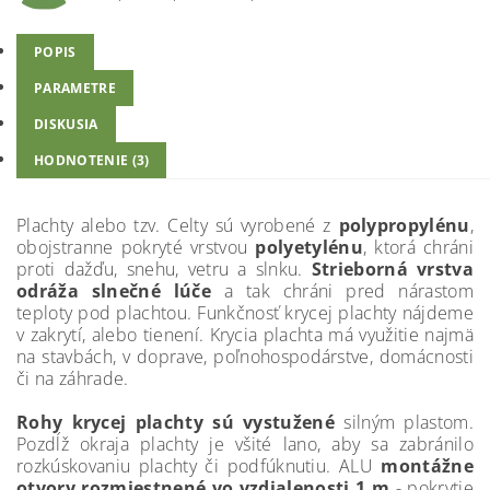
POPIS
PARAMETRE
DISKUSIA
HODNOTENIE (3)
Plachty alebo tzv. Celty sú vyrobené z
polypropylénu
,
obojstranne pokryté vrstvou
polyetylénu
, ktorá chráni
proti dažďu, snehu, vetru a slnku.
Strieborná vrstva
odráža slnečné lúče
a tak chráni pred nárastom
teploty pod plachtou. Funkčnosť krycej plachty nájdeme
v zakrytí, alebo tienení. Krycia plachta má využitie najmä
na stavbách, v doprave, poľnohospodárstve, domácnosti
či na záhrade.
Rohy krycej plachty sú vystužené
silným plastom.
Pozdĺž okraja plachty je všité lano, aby sa zabránilo
rozkúskovaniu plachty či podfúknutiu. ALU
montážne
otvory rozmiestnené vo vzdialenosti 1 m
- pokrytie