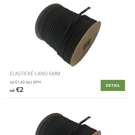
ELASTICKÉ LANO 6MM
od €1,63 bez DPH
DETAIL
€2
od