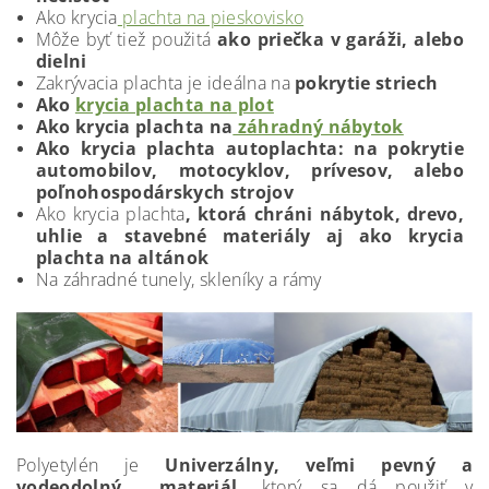
Ako krycia
plachta na pieskovisko
Môže byť tiež použitá
ako priečka v garáži, alebo
dielni
Zakrývacia plachta je ideálna na
pokrytie striech
Ako
krycia plachta na plot
Ako krycia plachta na
záhradný nábytok
Ako krycia plachta autoplachta: na pokrytie
automobilov, motocyklov, prívesov, alebo
poľnohospodárskych strojov
Ako krycia plachta
, ktorá chráni nábytok, drevo,
uhlie a stavebné materiály aj ako krycia
plachta na altánok
Na záhradné tunely, skleníky a rámy
Polyetylén je
Univerzálny, veľmi pevný a
vodeodolný materiál,
ktorý sa dá použiť v