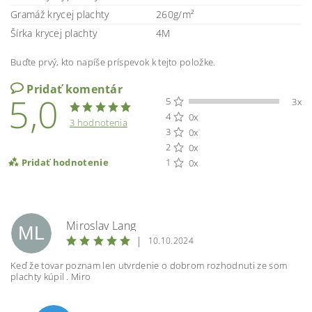
Gramáž krycej plachty
260g/m²
Šírka krycej plachty
4M
Buďte prvý, kto napíše príspevok k tejto položke.
Pridať komentár
5,0
5
3x
4
0x
3 hodnotenia
3
0x
2
0x
Pridať hodnotenie
1
0x
Miroslav Lang
ML
|
10.10.2024
Keď že tovar poznam len utvrdenie o dobrom rozhodnuti ze som
plachty kúpil . Miro