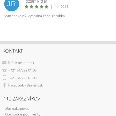
József Ritter
JR
|
1.4.2024
Som spokojný. Výhodná cena +hrúbka.
KONTAKT
info
@
bestent.sk
+421 51/222 01 03
+421 51/222 01 03
Facebook - Bestent.sk
PRE ZÁKAZNÍKOV
Ako nakupovať
Obchodné podmienky