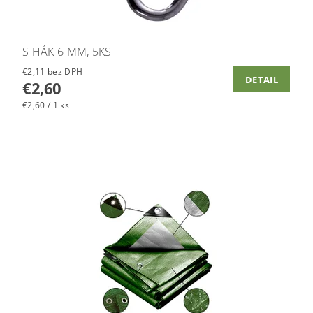
S HÁK 6 MM, 5KS
€2,11 bez DPH
DETAIL
€2,60
€2,60 / 1 ks