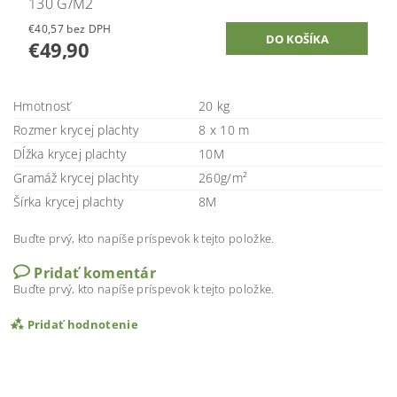
130 G/M2
€40,57 bez DPH
€49,90
Hmotnosť
20 kg
Rozmer krycej plachty
8 x 10 m
Dĺžka krycej plachty
10M
Gramáž krycej plachty
260g/m²
Šírka krycej plachty
8M
Buďte prvý, kto napíše príspevok k tejto položke.
Pridať komentár
Buďte prvý, kto napíše príspevok k tejto položke.
Pridať hodnotenie