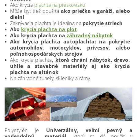
Ako krycia
plachta na pieskovisko
Môže byť tiež použitá
ako priečka v garáži, alebo
dielni
Zakrývacia plachta je ideálna na
pokrytie striech
Ako
krycia plachta na plot
Ako krycia plachta na
záhradný nábytok
Ako krycia plachta autoplachta: na pokrytie
automobilov, motocyklov, prívesov, alebo
poľnohospodárskych strojov
Ako krycia plachta
, ktorá chráni nábytok, drevo,
uhlie a stavebné materiály aj ako krycia
plachta na altánok
Na záhradné tunely, skleníky a rámy
Polyetylén je
Univerzálny, veľmi pevný a
vodeodolný materiál,
ktorý sa dá použiť v