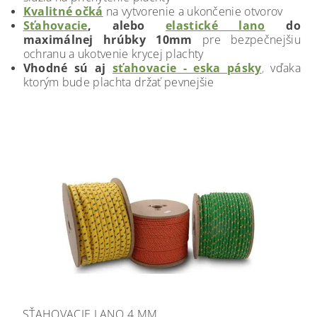
Kvalitné očká
na vytvorenie a ukončenie otvorov
Sťahovacie
, alebo
elastické lano
do
maximálnej hrúbky 10mm
pre bezpečnejšiu
ochranu a ukotvenie krycej plachty
Vhodné sú aj
sťahovacie - eska pásky
,
vďaka
ktorým bude plachta držať pevnejšie
SŤAHOVACIE LANO 4 MM