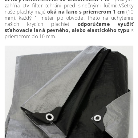
zahŕňa UV filter (chráni pred slnečnými lúčmi).Všetky
naše plachty majú
oká na lano s priemerom 1 cm
(10
mm), každý 1 meter po obvode. Preto na uchytenie
našich krycích plachiet
odporúčame využiť
sťahovacie laná pevného, alebo elastického typu
s
priemerom do 10 mm.