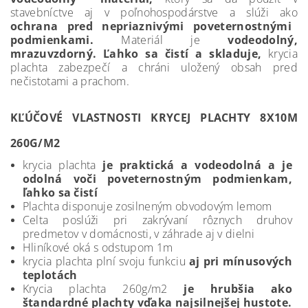
stavebníctve aj v poľnohospodárstve a slúži ako
ochrana pred nepriaznivými poveternostnými
podmienkami.
Materiál je
vodeodolný,
mrazuvzdorný. Ľahko sa čistí a skladuje,
krycia
plachta zabezpečí a chráni uložený obsah pred
nečistotami a prachom.
KĽÚČOVÉ VLASTNOSTI KRYCEJ PLACHTY 8X10M
260G/M2
krycia plachta
je praktická a vodeodolná a je
odolná voči poveternostným podmienkam,
ľahko sa čistí
Plachta disponuje zosilneným obvodovým lemom
Celta poslúži pri zakrývaní rôznych druhov
predmetov v domácnosti, v záhrade aj v dielni
Hliníkové oká s odstupom 1m
krycia plachta plní svoju funkciu
aj pri mínusových
teplotách
Krycia plachta 260g/m2
je hrubšia ako
štandardné plachty vďaka najsilnejšej hustote.