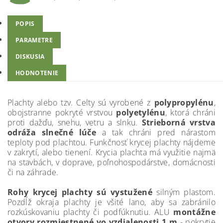
POPIS
PARAMETRE
DISKUSIA
HODNOTENIE
Plachty alebo tzv. Celty sú vyrobené z
polypropylénu
,
obojstranne pokryté vrstvou
polyetylénu
, ktorá chráni
proti dažďu, snehu, vetru a slnku.
Strieborná vrstva
odráža slnečné lúče
a tak chráni pred nárastom
teploty pod plachtou. Funkčnosť krycej plachty nájdeme
v zakrytí, alebo tienení. Krycia plachta má využitie najmä
na stavbách, v doprave, poľnohospodárstve, domácnosti
či na záhrade.
Rohy krycej plachty sú vystužené
silným plastom.
Pozdĺž okraja plachty je všité lano, aby sa zabránilo
rozkúskovaniu plachty či podfúknutiu. ALU
montážne
otvory rozmiestnené vo vzdialenosti 1 m
- pokrytie