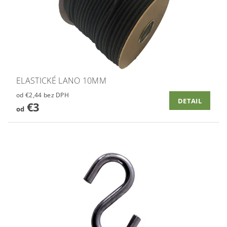
ELASTICKÉ LANO 10MM
od €2,44 bez DPH
DETAIL
€3
od