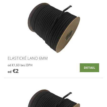
ELASTICKÉ LANO 6MM
od €1,63 bez DPH
DETAIL
€2
od