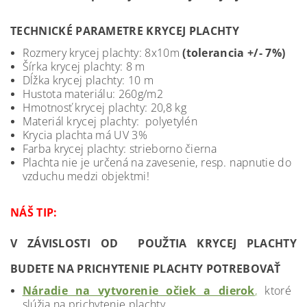
TECHNICKÉ PARAMETRE KRYCEJ PLACHTY
Rozmery krycej plachty: 8x10m
(tolerancia +/- 7%)
Šírka krycej plachty: 8 m
Dĺžka krycej plachty: 10 m
Hustota materiálu: 260g/m2
Hmotnosť krycej plachty: 20,8 kg
Materiál krycej plachty: polyetylén
Krycia plachta má UV 3%
Farba krycej plachty: strieborno čierna
Plachta nie je určená na zavesenie, resp. napnutie do
vzduchu medzi objektmi!
NÁŠ TIP:
V ZÁVISLOSTI OD POUŽTIA KRYCEJ PLACHTY
BUDETE NA PRICHYTENIE PLACHTY POTREBOVAŤ
Náradie na vytvorenie očiek a dierok
,
ktoré
slúžia na prichytenie plachty