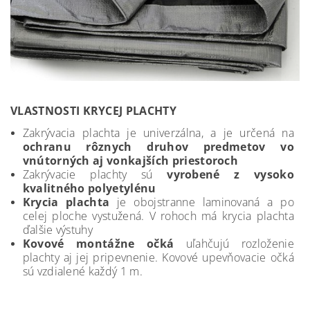
VLASTNOSTI KRYCEJ PLACHTY
Zakrývacia plachta je univerzálna, a je určená na
ochranu rôznych druhov predmetov vo
vnútorných aj vonkajších priestoroch
Zakrývacie plachty sú
vyrobené z vysoko
kvalitného polyetylénu
Krycia plachta
je obojstranne laminovaná a po
celej ploche vystužená. V rohoch má krycia plachta
ďalšie výstuhy
Kovové montážne očká
uľahčujú rozloženie
plachty aj jej pripevnenie. Kovové upevňovacie očká
sú vzdialené každý 1 m.