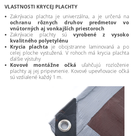
VLASTNOSTI KRYCEJ PLACHTY
Zakrývacia plachta je univerzálna, a je určená na
ochranu rôznych druhov predmetov vo
vnútorných aj vonkajších priestoroch
Zakrývacie plachty sú
vyrobené z vysoko
kvalitného polyetylénu
Krycia plachta
je obojstranne laminovaná a po
celej ploche vystužená. V rohoch má krycia plachta
ďalšie výstuhy
Kovové montážne očká
uľahčujú rozloženie
plachty aj jej pripevnenie. Kovové upevňovacie očká
sú vzdialené každý 1 m.