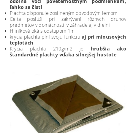
odolná voči poveternostným podmienkam,
ľahko sa čistí
Plachta disponuje zosilneným obvodovým lemom
Celta poslúži pri zakrývaní rôznych druhov
predmetov v domácnosti, v záhrade aj v dielni
Hliníkové oká s odstupom 1m
krycia plachta plní svoju funkciu
aj pri mínusových
teplotách
Krycia plachta 210g/m2 je
hrubšia ako
štandardné plachty vďaka silnejšej hustote