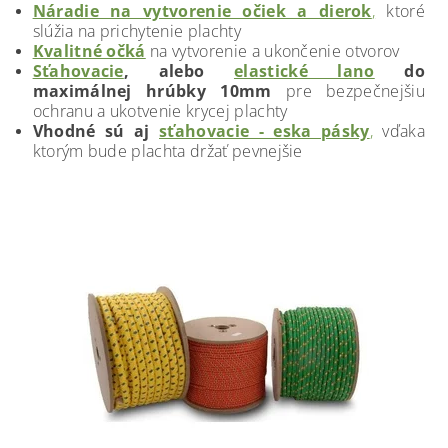
Náradie na vytvorenie očiek a dierok
,
ktoré
slúžia na prichytenie plachty
Kvalitné očká
na vytvorenie a ukončenie otvorov
Sťahovacie
, alebo
elastické lano
do
maximálnej hrúbky 10mm
pre bezpečnejšiu
ochranu a ukotvenie krycej plachty
Vhodné sú aj
sťahovacie - eska pásky
,
vďaka
ktorým bude plachta držať pevnejšie