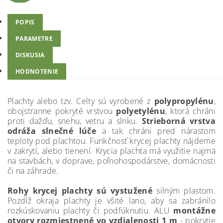
POPIS
PARAMETRE
DISKUSIA
HODNOTENIE
Plachty alebo tzv. Celty sú vyrobené z
polypropylénu
,
obojstranne pokryté vrstvou
polyetylénu
, ktorá chráni
proti dažďu, snehu, vetru a slnku.
Strieborná vrstva
odráža slnečné lúče
a tak chráni pred nárastom
teploty pod plachtou. Funkčnosť krycej plachty nájdeme
v zakrytí, alebo tienení. Krycia plachta má využitie najmä
na stavbách, v doprave, poľnohospodárstve, domácnosti
či na záhrade.
Rohy krycej plachty sú vystužené
silným plastom.
Pozdĺž okraja plachty je všité lano, aby sa zabránilo
rozkúskovaniu plachty či podfúknutiu. ALU
montážne
otvory rozmiestnené vo vzdialenosti 1 m
- pokrytie