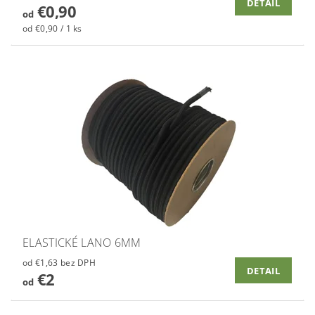
DETAIL
€0,90
od
od €0,90 / 1 ks
ELASTICKÉ LANO 6MM
od €1,63 bez DPH
DETAIL
€2
od