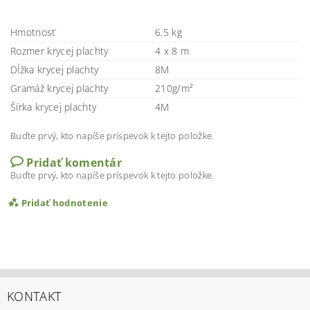
Hmotnosť
6.5 kg
Rozmer krycej plachty
4 x 8 m
Dĺžka krycej plachty
8M
Gramáž krycej plachty
210g/m²
Šírka krycej plachty
4M
Buďte prvý, kto napíše príspevok k tejto položke.
Pridať komentár
Buďte prvý, kto napíše príspevok k tejto položke.
Pridať hodnotenie
KONTAKT