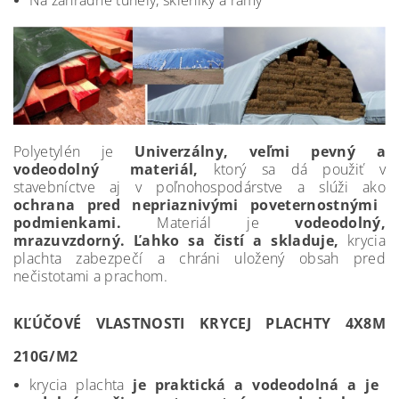
Polyetylén je
Univerzálny, veľmi pevný a
vodeodolný materiál,
ktorý sa dá použiť v
stavebníctve aj v poľnohospodárstve a slúži ako
ochrana pred nepriaznivými poveternostnými
podmienkami.
Materiál je
vodeodolný,
mrazuvzdorný. Ľahko sa čistí a skladuje,
krycia
plachta zabezpečí a chráni uložený obsah pred
nečistotami a prachom.
KĽÚČOVÉ VLASTNOSTI KRYCEJ PLACHTY 4X8M
210G/M2
krycia plachta
je praktická a vodeodolná a je