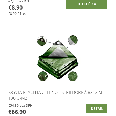
€7,24 bez DPH
€8,90
€8,90 / 1 ks
KRYCIA PLACHTA ZELENO - STRIEBORNÁ 8X12 M
130 G/M2
€54,39 bez DPH
DETAIL
€66,90