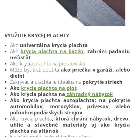
VYUŽITIE KRYCEJ PLACHTY
Ako
univerzálna krycia plachta
Ako
krycia plachta na bazén
, zabráni padaniu
nečistôt
Ako krycia
plachta na pieskovisko
Môže byť tiež použitá
ako priečka v garáži, alebo
dielni
Zakrývacia plachta je ideálna na
pokrytie striech
Ako
krycia plachta na plot
Ako krycia plachta na
záhradný nábytok
Ako krycia plachta autoplachta: na pokrytie
automobilov, motocyklov, prívesov, alebo
poľnohospodárskych strojov
Ako krycia plachta
, ktorá chráni nábytok, drevo,
uhlie a stavebné materiály aj ako krycia
plachta na altánok
Na záhradné tunely, skleníky a rámy