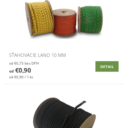
SŤAHOVACIE LANO 10 MM
od €0,73 bez DPH
DETAIL
€0,90
od
od €0,90 / 1 ks