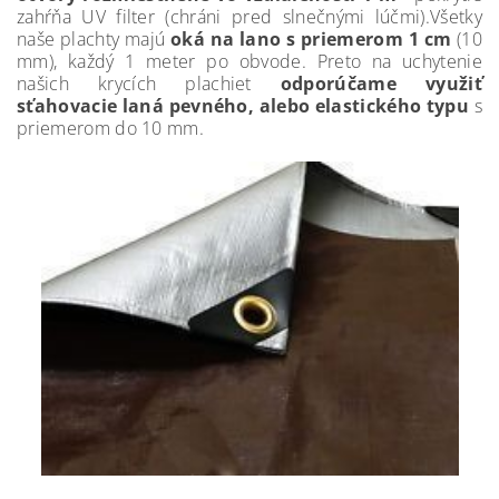
zahŕňa UV filter (chráni pred slnečnými lúčmi).Všetky
naše plachty majú
oká na lano s priemerom 1 cm
(10
mm), každý 1 meter po obvode. Preto na uchytenie
našich krycích plachiet
odporúčame využiť
sťahovacie laná pevného, alebo elastického typu
s
priemerom do 10 mm.