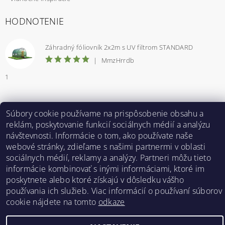
HODNOTENIE
Záhradný fóliovník 2x2m s UV filtrom STANDARD
|
MmzHrrdb
1
Súbory cookie používame na prispôsobenie obsahu a
Bestent.cz
|
Heureka.sk
reklám, poskytovanie funkcií sociálnych médií a analýzu
návštevnosti. Informácie o tom, ako používate naše
webové stránky, zdieľame s našimi partnermi v oblasti
2026 ©
BESTENT.sk
, všetky práva vyhradené
sociálnych médií, reklamy a analýzy. Partneri môžu tieto
informácie kombinovať s inými informáciami, ktoré im
Vytvoril Shoptet
poskytnete alebo ktoré získajú v dôsledku vášho
používania ich služieb. Viac informácií o používaní súborov
cookie nájdete na tomto
odkaze