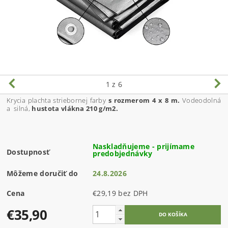
1
z 6
Krycia plachta striebornej farby
s rozmerom 4 x 8 m.
Vodeodolná
a silná,
hustota vlákna 210 g/m2.
Naskladňujeme - prijímame
Dostupnosť
predobjednávky
Môžeme doručiť do
24.8.2026
Cena
€29,19 bez DPH
€35,90