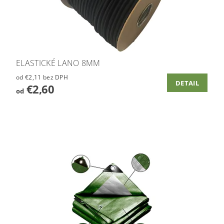
ELASTICKÉ LANO 8MM
od €2,11 bez DPH
DETAIL
€2,60
od