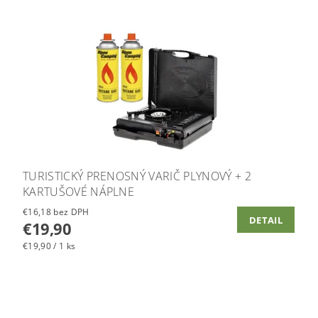
TURISTICKÝ PRENOSNÝ VARIČ PLYNOVÝ + 2
KARTUŠOVÉ NÁPLNE
€16,18 bez DPH
DETAIL
€19,90
€19,90 / 1 ks