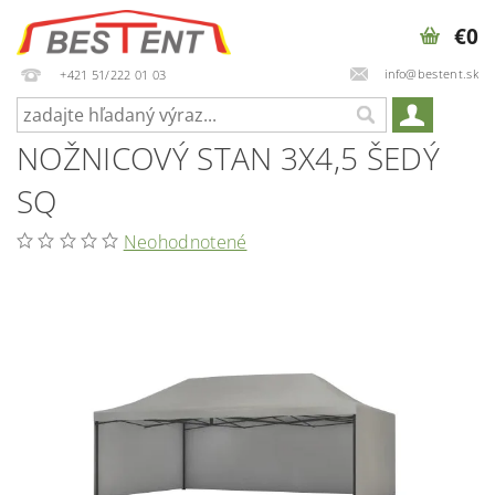
€0
info@bestent.sk
+421 51/222 01 03
NOŽNICOVÝ STAN 3X4,5 ŠEDÝ
SQ
Neohodnotené