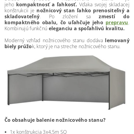
jeho
kompaktnosť a ľahkosť.
Vďaka svojej skladacej
konštrukcii je
nožnicový stan ľahko prenositeľný a
skladovateľný
. Po zložení sa
zmestí do
kompaktného obalu, čo uľahčuje jeho
prepravu
.
Kombinujú funkčnú
eleganciu a spoľahlivú kvalitu.
Moderný vzhľad nožnicového stanu dodáva
lemovaný
biely prúžo
k, ktorý je na streche nožnicového stanu.
Čo obsahuje balenie nožnicového stanu?
1x konštrukcia 3x4,5m SQ