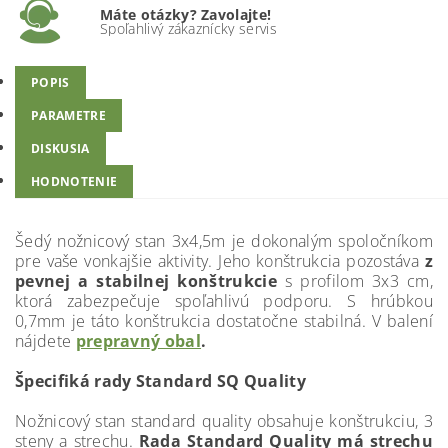
Máte otázky? Zavolajte!
Spoľahlivý zákaznícky servis
POPIS
PARAMETRE
DISKUSIA
HODNOTENIE
Šedý nožnicový stan 3x4,5m je dokonalým spoločníkom
pre vaše vonkajšie aktivity. Jeho konštrukcia pozostáva
z
pevnej a stabilnej konštrukcie
s profilom 3x3 cm,
ktorá zabezpečuje spoľahlivú podporu. S hrúbkou
0,7mm je táto konštrukcia dostatočne stabilná. V balení
nájdete
prepravný obal
.
Špecifiká rady Standard SQ Quality
Nožnicový stan standard quality obsahuje konštrukciu, 3
steny a strechu.
Rada Standard Quality má strechu