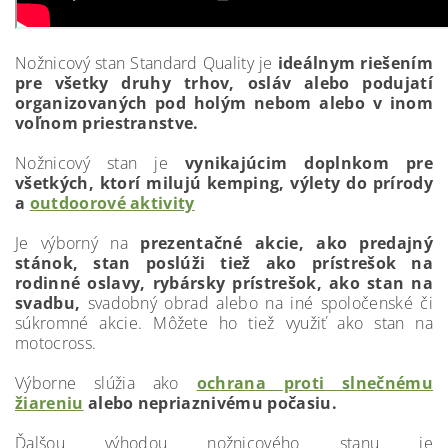
Nožnicový stan Standard Quality je
ideálnym riešením
pre všetky druhy trhov, osláv alebo podujatí
organizovaných pod holým nebom alebo v inom
voľnom priestranstve.
Nožnicový stan je
vynikajúcim doplnkom pre
všetkých, ktorí milujú kemping, výlety do prírody
a
outdoorové aktivity
Je výborný na
prezentačné akcie, ako predajný
stánok, stan poslúži tiež ako prístrešok na
rodinné oslavy, rybársky prístrešok, ako stan na
svadbu,
svadobný obrad alebo na iné spoločenské či
súkromné akcie. Môžete ho tiež využiť ako stan na
motocross.
Výborne slúžia ako
ochrana proti slnečnému
žiareniu
alebo nepriaznivému počasiu.
Ďalšou výhodou nožnicového stanu je