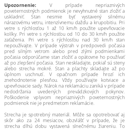
Upozornenie:
V prípade nepriaznivých
poveternostných podmienok je nevyhnutné stan zložiť a
uskladniť. Stan nesmie byť vystavený silnému
nárazovému vetru, intenzívnemu dažďu a krupobitiu. Pri
vetre s rýchlosťou 1 až 10 km/h použite upevňovacie
kolíky. Pri vetre s rýchlosťou od 10 do 30 km/h použite
zaťaženia. Pri vetre s rýchlosťou nad 30 km/h stan
nepoužívajte. V prípade výstrah v predpovedi počasia
pred silným vetrom alebo pred zlými podmienkami
počasia odporúčame stan zložiť a opätovne ho používať
až po zlepšení počasia. Stan neskladajte, pokiaľ sú steny
alebo strecha mokré. Stan a plachty skladajte až po
úplnom uschnutí. V opačnom prípade hrozí ich
znehodnotenie plesňou. Vždy používajte kotviace a
upevňovacie sady. Nárok na reklamáciu zaniká v prípade
nedodržania uvedených prevádzkových pokynov.
Poškodenie vplyvom nepriaznivých poveternostných
podmienok nie je predmetom reklamácie.
Strecha je spotrebný materiál. Môže sa opotrebovať aj
skôr ako za 24 mesiacov, obzvlášť v prípade, že je
strecha dlhú dobu vystavená slnečnému žiareniu. To