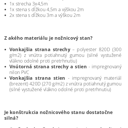
1x strecha 3x4,5m
1x stena s dĺžkou 4,5m a výškou 2m
2x stena s dĺžkou 3m a výškou 2m
Z akého materiálu je nožnicový stan?
Vonkajšia strana strechy
– polyester 820D (300
g/m2) z vnútra potiahnutý gumou (silné vystužené
vlákno odolné proti pretrhnutiu)
Vnútorná strana strechy a stien
- impregnovaný
nilon PVC
Vonkajšia strana stien
- impregnovaný materiál
(brezent) 420D (270 g/m2) z vnútra potiahnutý gumou
(silné vystužené vlákno odolné proti pretrhnutiu)
Je konštrukcia nožnicového stanu dostatočne
silná?