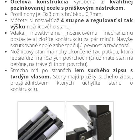
Oceľová konštrukcia
vyrobená
z kvalitnej
pozinkovanej ocele s práškovým nástrekom.
Profil nohy je: 3x3 cm s hrúbkou 0,7mm.
Môžete si nastaviť až
4 stupne a regulovať si tak
výšku
nožnicového stanu.
Vďaka inovatívnemu nožnicovému mechanizmu
postavíte aj zložíte konštrukciu za pár minút. Navyše
skrutkované spoje zabezpečujú pevnosť a trvácnosť.
Nožnicový stan má nohy ukončené tzv. pätkou, ktorá
lepšie drží na rôznych povrchoch (či už máte stan na
betóne, na tráve či inom povrchu).
Strecha má po stranách
lem suchého zipsu s
tvrdým vlasom.
Steny majú prúžky suchého zipsu,
prostredníctvom ktorých uchytíte stenu o
konštrukciu.