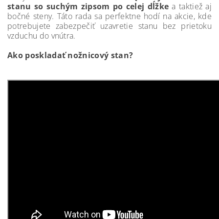
stanu so suchým zipsom po celej dĺžke
a taktiež aj
bočné steny. Táto rada sa perfektne hodí na akcie, kde
potrebujete zabezpečiť uzavretie stanu bez prietoku
vzduchu do vnútra.
Ako poskladať nožnicový stan?