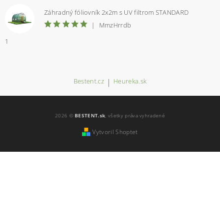
Záhradný fóliovník 2x2m s UV filtrom STANDARD
|
MmzHrrdb
1
Bestent.cz
|
Heureka.sk
2026 ©
BESTENT.sk
, všetky práva vyhradené
Vytvoril Shoptet