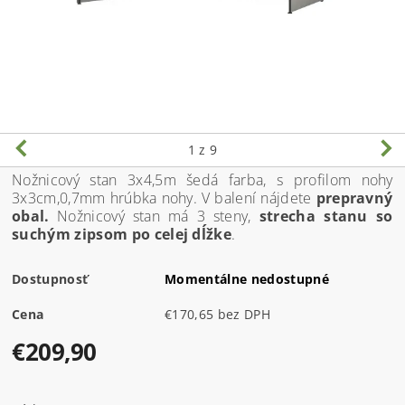
1
z 9
Nožnicový stan 3x4,5m šedá farba, s profilom nohy
3x3cm,0,7mm hrúbka nohy. V balení nájdete
prepravný
obal.
Nožnicový stan má 3 steny,
strecha stanu so
suchým zipsom po celej dĺžke
.
Dostupnosť
Momentálne nedostupné
Cena
€170,65 bez DPH
€209,90