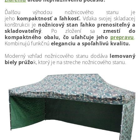
Ďalšou výhodou nožnicového stanu je
jeho
kompaktnosť a ľahkosť.
Vďaka svojej skladacej
konštrukcii je
nožnicový stan ľahko prenositeľný a
skladovateľný
. Po zložení sa
zmestí do
kompaktného obalu, čo uľahčuje jeho
prepravu
.
Kombinujú funkčnú
eleganciu a spoľahlivú kvalitu.
Moderný vzhľad nožnicového stanu dodáva
lemovaný
biely prúžo
k, ktorý je na streche nožnicového stanu.