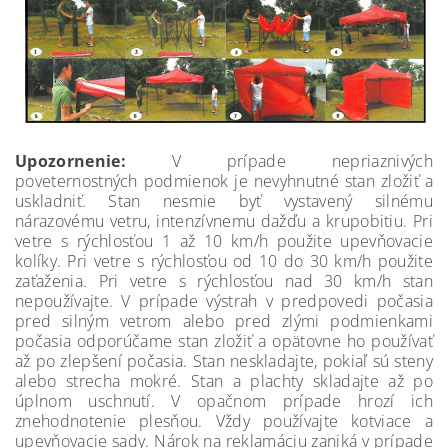
Upozornenie:
V prípade nepriaznivých
poveternostných podmienok je nevyhnutné stan zložiť a
uskladniť. Stan nesmie byť vystavený silnému
nárazovému vetru, intenzívnemu dažďu a krupobitiu. Pri
vetre s rýchlosťou 1 až 10 km/h použite upevňovacie
kolíky. Pri vetre s rýchlosťou od 10 do 30 km/h použite
zaťaženia. Pri vetre s rýchlosťou nad 30 km/h stan
nepoužívajte. V prípade výstrah v predpovedi počasia
pred silným vetrom alebo pred zlými podmienkami
počasia odporúčame stan zložiť a opätovne ho používať
až po zlepšení počasia. Stan neskladajte, pokiaľ sú steny
alebo strecha mokré. Stan a plachty skladajte až po
úplnom uschnutí. V opačnom prípade hrozí ich
znehodnotenie plesňou. Vždy používajte kotviace a
upevňovacie sady. Nárok na reklamáciu zaniká v prípade