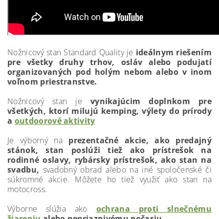
Nožnicový stan Standard Quality je
ideálnym riešením
pre všetky druhy trhov, osláv alebo podujatí
organizovaných pod holým nebom alebo v inom
voľnom priestranstve.
Nožnicový stan je
vynikajúcim doplnkom pre
všetkých, ktorí milujú kemping, výlety do prírody
a
outdoorové aktivity
Je výborný na
prezentačné akcie, ako predajný
stánok, stan poslúži tiež ako prístrešok na
rodinné oslavy, rybársky prístrešok, ako stan na
svadbu,
svadobný obrad alebo na iné spoločenské či
súkromné akcie. Môžete ho tiež využiť ako stan na
motocross.
Výborne slúžia ako
ochrana proti slnečnému
žiareniu
alebo nepriaznivému počasiu.