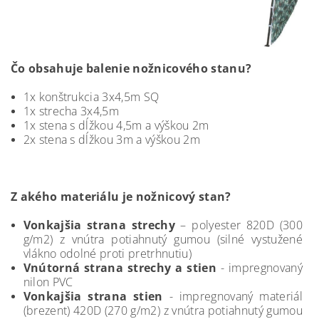
Čo obsahuje balenie nožnicového stanu?
1x konštrukcia 3x4,5m SQ
1x strecha 3x4,5m
1x stena s dĺžkou 4,5m a výškou 2m
2x stena s dĺžkou 3m a výškou 2m
Z akého materiálu je nožnicový stan?
Vonkajšia strana strechy
– polyester 820D (300
g/m2) z vnútra potiahnutý gumou (silné vystužené
vlákno odolné proti pretrhnutiu)
Vnútorná strana strechy a stien
- impregnovaný
nilon PVC
Vonkajšia strana stien
- impregnovaný materiál
(brezent) 420D (270 g/m2) z vnútra potiahnutý gumou