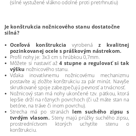
(silné vystužené vlákno odolné proti pretrhnutiu)
Je konštrukcia nožnicového stanu dostatočne
silná?
Oceľová konštrukcia
vyrobená
z kvalitnej
pozinkovanej ocele s práškovým nástrekom.
Profil nohy je: 3x3 cm s hrúbkou 0,7mm.
Môžete si nastaviť až
4 stupne a regulovať si tak
výšku
nožnicového stanu.
Vďaka inovatívnemu nožnicovému mechanizmu
postavíte aj zložíte konštrukciu za pár minút. Navyše
skrutkované spoje zabezpečujú pevnosť a trvácnosť.
Nožnicový stan má nohy ukončené tzv. pätkou, ktorá
lepšie drží na rôznych povrchoch (či už máte stan na
betóne, na tráve či inom povrchu).
Strecha má po stranách
lem suchého zipsu s
tvrdým vlasom.
Steny majú prúžky suchého zipsu,
prostredníctvom ktorých uchytíte stenu o
konštrukciu.