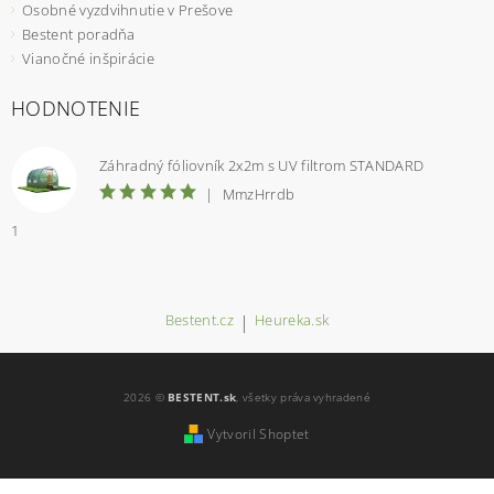
Osobné vyzdvihnutie v Prešove
Bestent poradňa
Vianočné inšpirácie
HODNOTENIE
Záhradný fóliovník 2x2m s UV filtrom STANDARD
|
MmzHrrdb
1
Bestent.cz
|
Heureka.sk
2026 ©
BESTENT.sk
, všetky práva vyhradené
Vytvoril Shoptet