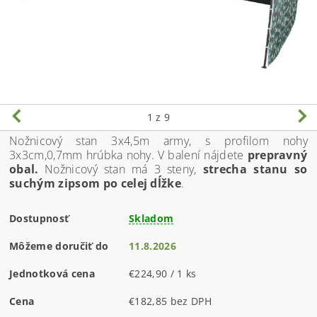
1
z 9
Nožnicový stan 3x4,5m army, s profilom nohy
3x3cm,0,7mm hrúbka nohy. V balení nájdete
prepravný
obal.
Nožnicový stan má 3 steny,
strecha stanu so
suchým zipsom po celej dĺžke
.
Dostupnosť
Skladom
Môžeme doručiť do
11.8.2026
Jednotková cena
€224,90 / 1 ks
Cena
€182,85 bez DPH