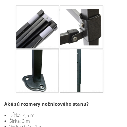
Aké sú rozmery nožnicového stanu?
Dĺžka: 4,5 m
Šírka: 3 m
Výška strán: 2 m