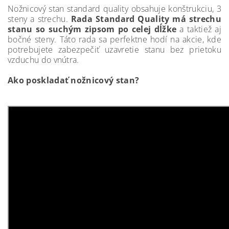
Nožnicový stan standard quality obsahuje konštrukciu, 3
steny a strechu.
Rada Standard Quality má strechu
stanu so suchým zipsom po celej dĺžke
a taktiež aj
bočné steny. Táto rada sa perfektne hodí na akcie, kde
potrebujete zabezpečiť uzavretie stanu bez prietoku
vzduchu do vnútra.
Ako poskladať nožnicový stan?