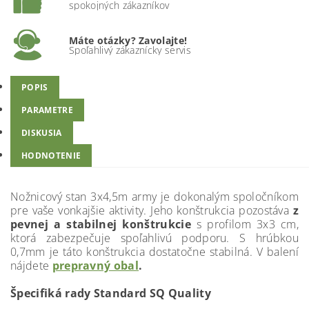
spokojných zákazníkov
Máte otázky? Zavolajte!
Spoľahlivý zákaznícky servis
POPIS
PARAMETRE
DISKUSIA
HODNOTENIE
Nožnicový stan 3x4,5m army je dokonalým spoločníkom
pre vaše vonkajšie aktivity. Jeho konštrukcia pozostáva
z
pevnej a stabilnej konštrukcie
s profilom 3x3 cm,
ktorá zabezpečuje spoľahlivú podporu. S hrúbkou
0,7mm je táto konštrukcia dostatočne stabilná. V balení
nájdete
prepravný obal
.
Špecifiká rady Standard SQ Quality