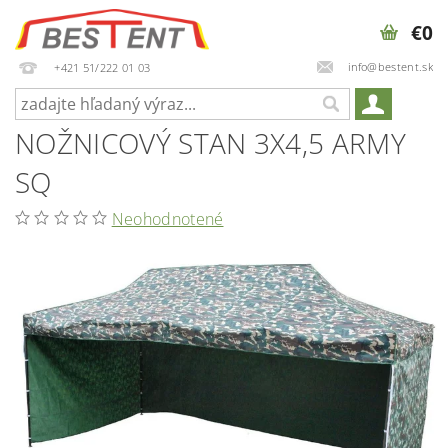
€0
info@bestent.sk
+421 51/222 01 03
NOŽNICOVÝ STAN 3X4,5 ARMY
SQ
Neohodnotené