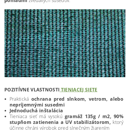
pohľadmi
zvedavých susedov.
POZITÍVNE VLASTNOSTI
TIENIACEJ SIETE
Praktická
ochrana pred slnkom, vetrom, alebo
nepríjemnými susedmi
Jednoduchá inštalácia
Tieniaca sieť má vysokú
gramáž 135g / m2, 90%
stupňom zatienenia a UV stabilizátorom,
ktorý
účinne chráni výrobok pred slnečným žiarením