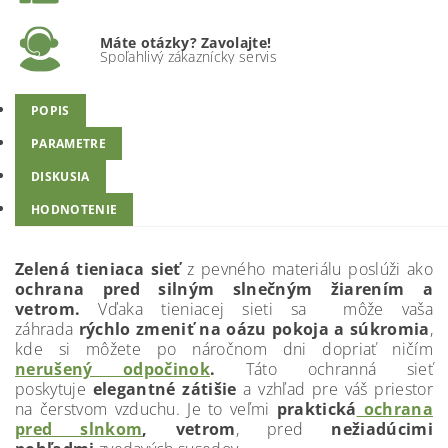
Máte otázky? Zavolajte!
Spoľahlivý zákaznícky servis
POPIS
PARAMETRE
DISKUSIA
HODNOTENIE
Zelená tieniaca sieť
z pevného materiálu poslúži ako
ochrana pred silným slnečným žiarením a
vetrom.
Vďaka tieniacej sieti sa môže vaša
záhrada
rýchlo zmeniť na oázu pokoja a súkromia
,
kde si môžete po náročnom dni dopriať ničím
nerušený odpočinok
.
Táto ochranná sieť
poskytuje
elegantné zátišie
a vzhľad pre váš priestor
na čerstvom vzduchu. Je to veľmi
praktická
ochrana
pred slnkom
, vetrom
, pred
nežiadúcimi