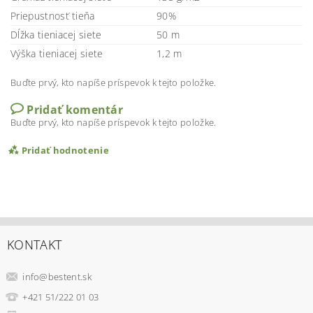
Priepustnosť tieňa
90%
Dĺžka tieniacej siete
50 m
Výška tieniacej siete
1,2 m
Buďte prvý, kto napíše príspevok k tejto položke.
Pridať komentár
Buďte prvý, kto napíše príspevok k tejto položke.
Pridať hodnotenie
KONTAKT
info
@
bestent.sk
+421 51/222 01 03