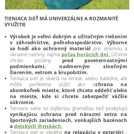
TIENIACA SIEŤ MÁ UNIVERZÁLNE A ROZMANITÉ
VYUŽITIE
Výrobok je veľmi dobrým a užitočným riešením
v záhradníctve, poľnohospodárstve. Výborne
sa hodí ako ochranný materiál
pre zeleninu a
okrasné rastliny, najmä
počas horúcich dní.
Účinne
chráni plodiny
pred poveternostnými
podmienkami, nadmerným slnečným
žiarením, vetrom a krupobitím.
Tieniaca sieť je skvelá na terase, alebo balkóne
, ale
môže perfektne slúžiť ako o
chrana na
akomkoľvek mieste, ktoré chcete oddeliť alebo
na mieste, kde si chcete zabezpečiť väčšie
súkromie.
Tieniace siete so zvýšenou gramážou tiež poskytujú
vynikajúcu ochranu pred nárazmi vetra na
športových zariadeniach, vonkajších bazénoch
a
detských ihriskách.
Tieniaca sieť je ideálna
na relaxáciu v exteriéri
-