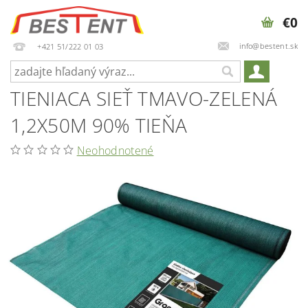
€0
info@bestent.sk
+421 51/222 01 03
TIENIACA SIEŤ TMAVO-ZELENÁ
1,2X50M 90% TIEŇA
Neohodnotené