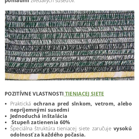
pohľadmi
zvedavých susedov.
POZITÍVNE VLASTNOSTI
TIENIACEJ SIETE
Praktická
ochrana pred slnkom, vetrom, alebo
nepríjemnými susedmi
Jednoduchá inštalácia
Stupeň zatienenia 60%
Špeciálna štruktúra tieniacej siete zaručuje
vysokú
odolnosť za každého počasia.