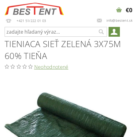
€0
info@bestent.sk
+421 51/222 01 03
TIENIACA SIEŤ ZELENÁ 3X75M
60% TIEŇA
Neohodnotené