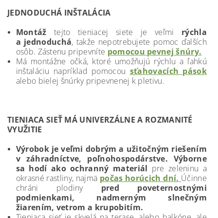
JEDNODUCHÁ INŠTALÁCIA
Montáž
tejto tieniacej siete je veľmi
rýchla
a jedno
duchá
, takže nepotrebujete pomoc ďalších
osôb. Zástenu pripevníte
pomocou pevnej šnúry.
Má montážne očká, ktoré umožňujú rýchlu a ľahkú
inštaláciu napríklad pomocou
sťahovacích pások
alebo bielej šnúrky pripevnenej k pletivu.
TIENIACA SIEŤ MÁ UNIVERZÁLNE A ROZMANITÉ
VYUŽITIE
Výrobok je veľmi dobrým a užitočným riešením
v záhradníctve, poľnohospodárstve. Výborne
sa hodí ako ochranný materiál
pre zeleninu a
okrasné rastliny, najmä
počas horúcich dní.
Účinne
chráni plodiny
pred poveternostnými
podmienkami, nadmerným slnečným
žiarením, vetrom a krupobitím.
Tieniaca sieť je skvelá na terase, alebo balkóne
, ale