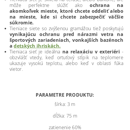
môže perfektne slúžiť ako
ochrana na
akomkoľvek mieste, ktoré chcete oddeliť alebo
na mieste, kde si chcete zabezpečiť väčšie
súkromie.
Tieniace siete so zvýšenou gramážou tiež poskytujú
vynikajúcu ochranu pred nárazmi vetra na
športových zariadeniach, vonkajších bazénoch
a
detských ihriskách.
Tieniaca sieť je ideálna
na relaxáciu v exteriéri
-
obzvlášť vtedy, keď ortuťový stĺpik na teplomere
ukazuje vysokú teplotu, alebo keď v oblasti fúka
vietor.
PARAMETRE PRODUKTU:
šírka: 3 m
dĺžka: 75 m
zatienenie 60%