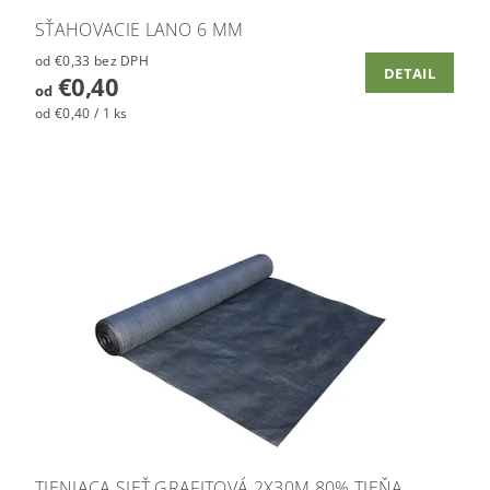
SŤAHOVACIE LANO 6 MM
od €0,33 bez DPH
DETAIL
€0,40
od
od €0,40 / 1 ks
TIENIACA SIEŤ GRAFITOVÁ 2X30M 80% TIEŇA