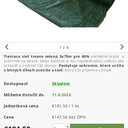
1
z 4
Tieniaca sieť tmavo zelená 3x75m pre 60%
perfektné krytie a
súkromie na terase, alebo balkóne je tou najideálnejšou voľbou ako
ochladiť a ozdobiť Váš domov.
Poskytuje súkromie, ktoré určite
v letných dňoch oceníte a tieň
, ktorý Vás príjemne ochladí.
Dostupnosť
Skladom
Môžeme doručiť do
11.8.2026
Jednotková cena
€181,50 / 1 ks
Cena
€147,56 bez DPH