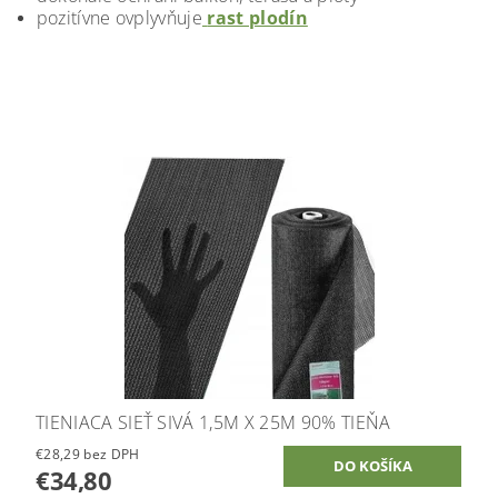
pozitívne ovplyvňuje
rast plodín
TIENIACA SIEŤ SIVÁ 1,5M X 25M 90% TIEŇA
€28,29 bez DPH
€34,80