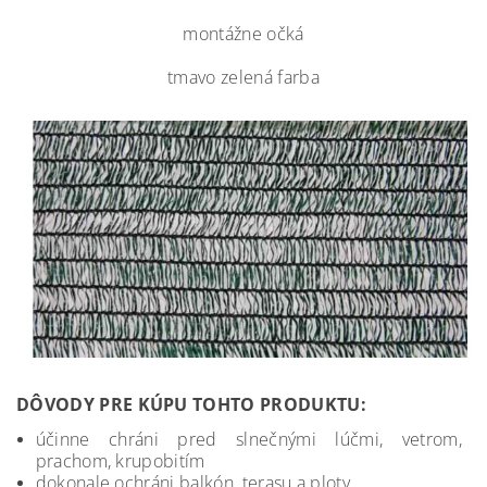
montážne očká
tmavo zelená farba
DÔVODY PRE KÚPU TOHTO PRODUKTU:
účinne chráni pred slnečnými lúčmi, vetrom,
prachom, krupobitím
dokonale ochráni balkón, terasu a ploty