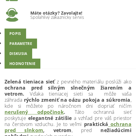
Máte otázky? Zavolajte!
Spoľahlivý zákaznícky servis
POPIS
PARAMETRE
DISKUSIA
HODNOTENIE
Zelená tieniaca sieť
z pevného materiálu poslúži ako
ochrana pred silným slnečným žiarením a
vetrom.
Vďaka tieniacej sieti sa môže vaša
záhrada
rýchlo zmeniť na oázu pokoja a súkromia
,
kde si môžete po náročnom dni dopriať ničím
nerušený odpočinok
.
Táto ochranná sieť
poskytuje
elegantné zátišie
a vzhľad pre váš priestor
na čerstvom vzduchu. Je to veľmi
praktická
ochrana
pred slnkom
, vetrom
, pred
nežiadúcimi