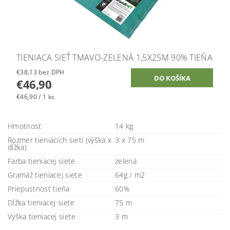
TIENIACA SIEŤ TMAVO-ZELENÁ 1,5X25M 90% TIEŇA
€38,13 bez DPH
€46,90
€46,90 / 1 ks
Hmotnosť
14 kg
Rozmer tieniacích sietí (výška x
3 x 75 m
dĺžka)
Farba tieniacej siete
zelená
Gramáž tieniacej siete
64g / m2
Priepustnosť tieňa
60%
Dĺžka tieniacej siete
75 m
Výška tieniacej siete
3 m