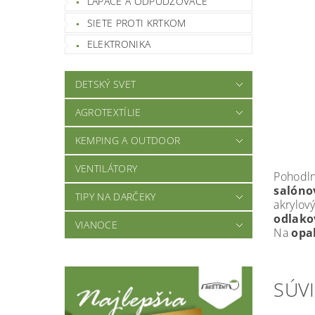
LAPAČE A ODPUDZOVAČE
SIETE PROTI KRTKOM
ELEKTRONIKA
DETSKÝ SVET
AGROTEXTÍLIE
KEMPING A OUTDOOR
VENTILÁTORY
Pohodl
salóno
TIPY NA DARČEKY
akrylový
odlako
VIANOCE
Na
opa
SÚVI