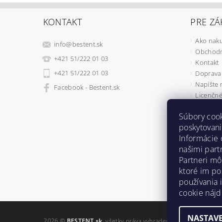
KONTAKT
PRE ZÁ
Ako nak
info
@
bestent.sk
Obchodn
+421 51/222 01 03
Kontakt
+421 51/222 01 03
Doprava 
Napíšte
Facebook - Bestent.sk
Licenčné
Ochrana
Súbory coo
REKLAMÁ
poskytovani
Ako fung
Informácie 
Osobné v
našimi part
Bestent
Partneri mô
Vianočné
ktoré im po
používania 
cookie náj
NASTAVE
2026 ©
BESTENT.sk
, všetky práva vyhradené