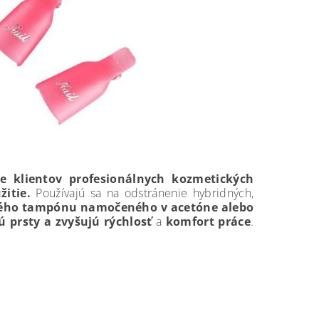
re klientov profesionálnych kozmetických
itie.
Používajú sa na odstránenie hybridných,
ého tampónu namočeného v acetóne alebo
 prsty a zvyšujú rýchlosť
a
komfort práce
.