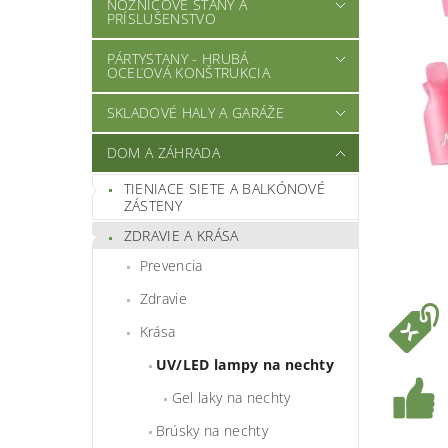
NOŽNICOVÉ STANY A
PRÍSLUŠENSTVO
PÁRTYSTANY - HRUBÁ
OCEĽOVÁ KONŠTRUKCIA
SKLADOVÉ HALY A GARÁŽE
DOM A ZÁHRADA
TIENIACE SIETE A BALKÓNOVÉ
ZÁSTENY
ZDRAVIE A KRÁSA
Prevencia
Zdravie
Krása
UV/LED lampy na nechty
Gel laky na nechty
Brúsky na nechty