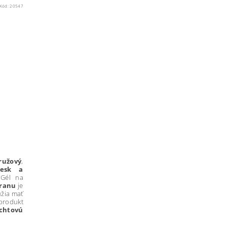
Kód:
20547
ružový
,
lesk a
.
Gél na
hranu
je
úžia mať
produkt
chtovú