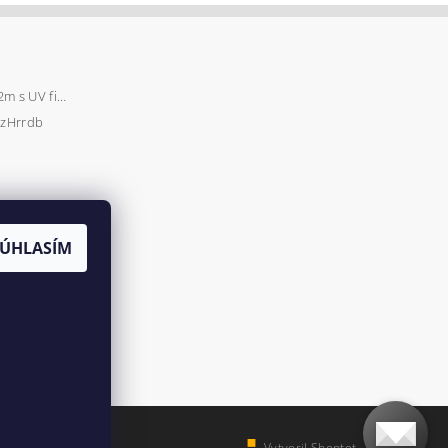
Záhradný fóliovník 2x2m s UV filtrom STANDARD
zHrrdb
SÚHLASÍM
Vytvoril Shoptet