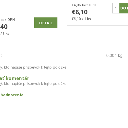
€4,96 bez DPH
€6,10
€6,10 / 1 ks
€16,59 bez DPH
DETAIL
,40
/ 1 ks
ť
0.001 kg
ý, kto napíše príspevok k tejto položke.
dať komentár
ý, kto napíše príspevok k tejto položke.
ť hodnotenie