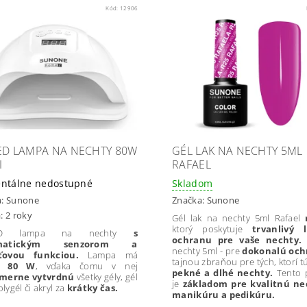
Kód:
12906
ED LAMPA NA NECHTY 80W
GÉL LAK NA NECHTY 5ML
I
RAFAEL
ntálne nedostupné
Skladom
a:
Sunone
Značka:
Sunone
: 2 roky
Gél lak na nechty 5ml Rafael
ktorý poskytuje
trvanlivý 
ED lampa na nechty
s
ochranu pre vaše nechty
omatickým senzorom a
nechty 5ml - pre
dokonalú oc
ťovou funkciou.
Lampa má
tajnou zbraňou pre tých, ktorí t
n 80 W
, vďaka čomu v nej
pekné a dlhé nechty.
Tento 
merne vytvrdnú
všetky gély, gél
je
základom pre kvalitnú ne
olygél či akryl za
krátky čas.
manikúru a pedikúru.