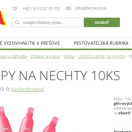
info@bestent.sk
+421 51/222 01 03
 VYZDVIHNUTIE V PREŠOVE
PESTOVATEĽSKÁ RUBRIKA
Dom a záhrada
Zdravie a krása
Krása
UV/LED lampy na nechty
K
IPY NA NECHTY 10KS
Neohodnotené
Klipy na
glitrový
odstránen
sa
zbaviť
Dostupn