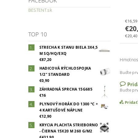
FACEBOOK
BESTENT.sk
€20
TOP 10
€20,40 
STRECHA K STANU BIELA 3X4,5
M SQ/HQ/EXQ
Hmotnos
€87,20
HADICOVÁ RÝCHLOSPOJKA
Buďte prv
1/2" STANDARD
€0,90
Pri
ZÁHRADNÁ SPRCHA 15G685
Buďte prv
€16
Prida
PLYNOVÝ HORÁK DO 1300 °C +
4 KARTUŠOVÉ NÁPLNE
€12,90
KRYCIA PLACHTA STRIEBORNO
- ČIERNA 15X20 M 260 G/M2
€431,90