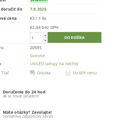
doručiť do
7.8.2026
ová cena
€3 / 1 ks
€2,44 bez DPH
ru
20595
Sunone
a
UV/LED lampy na nechty
Tlač
Otázka
Strážiť cenu
Doručenie do 24 hod
ak je tovar skladom
Máte otázky? Zavolajte!
Spoľahlivý zákaznícky servis