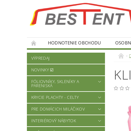
HODNOTENIE OBCHODU
OSOBNÉ
VÝPREDAJ
KL
NOVINKY ☑️
FÓLIOVNÍKY, SKLENÍKY A
PARENISKÁ
KRYCIE PLACHTY - CELTY
PRE DOMÁCICH MILÁČIKOV
INTERIÉROVÝ NÁBYTOK