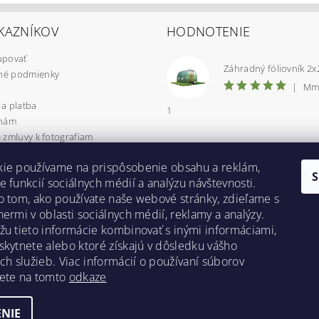
KAZNÍKOV
HODNOTENIE
upovať
é podmienky
|
Mm
a platba
1
 nám
 zmluvy k fotografiam
 osobných údajov
kie používame na prispôsobenie obsahu a reklám,
CIA / VRÁTENIE TOVARU
e funkcií sociálnych médií a analýzu návštevnosti.
uje Packeta?
o tom, ako používate naše webové stránky, zdieľame s
yzdvihnutie v Prešove
nermi v oblasti sociálnych médií, reklamy a analýzy.
 poradňa
žu tieto informácie kombinovať s inými informáciami,
 inšpirácie
skytnete alebo ktoré získajú v dôsledku vášho
ich služieb. Viac informácií o používaní súborov
Bestent.cz
|
Heureka.sk
dete na tomto
odkaze
NIE