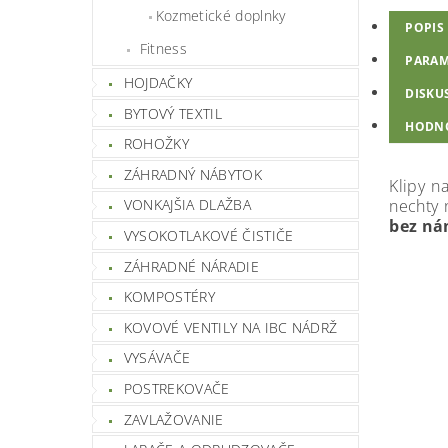
Kozmetické doplnky
POPIS
Fitness
PARAM
HOJDAČKY
DISKU
BYTOVÝ TEXTIL
HODN
ROHOŽKY
ZÁHRADNÝ NÁBYTOK
Klipy n
nechty 
VONKAJŠIA DLAŽBA
bez ná
VYSOKOTLAKOVÉ ČISTIČE
ZÁHRADNÉ NÁRADIE
KOMPOSTÉRY
KOVOVÉ VENTILY NA IBC NÁDRŽ
VYSÁVAČE
POSTREKOVAČE
ZAVLAŽOVANIE