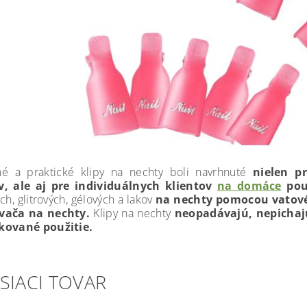
né a praktické klipy na nechty boli navrhnuté
nielen p
v, ale aj pre individuálnych klientov
na domáce
použ
ch, glitrových, gélových a lakov
na nechty pomocou vatov
vača na nechty.
Klipy na nechty
neopadávajú, nepichajú
kované použitie.
SIACI TOVAR