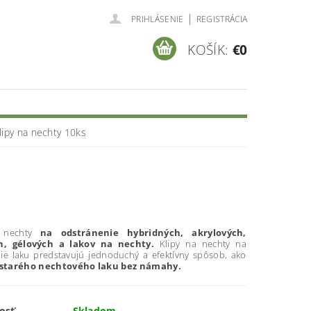
|
PRIHLÁSENIE
REGISTRÁCIA
KOŠÍK:
€0
lipy na nechty 10ks
 nechty
na odstránenie hybridných, akrylových,
ch, gélových a lakov na nechty.
Klipy na nechty na
ie laku predstavujú jednoduchý a efektívny spôsob, ako
 starého nechtového laku bez námahy.
osť
Skladom