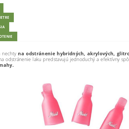
ETRE
SIA
OTENIE
a nechty
na odstránenie hybridných, akrylových, glitr
na odstránenie laku predstavujú jednoduchý a efektívny sp
mahy.