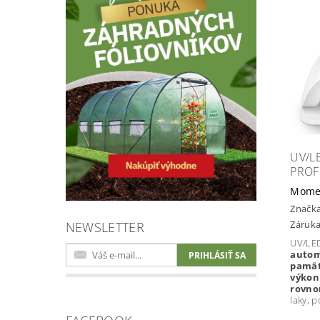
UV/L
PROF
Mome
Značk
Záruka
NEWSLETTER
UV/L
aut
pamä
výko
rovno
laky, p