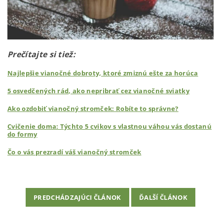
Prečítajte si tiež:
Najlepšie vianočné dobroty, ktoré zmiznú ešte za horúca
5 osvedčených rád, ako nepribrať cez vianočné sviatky
Ako ozdobiť vianočný stromček: Robíte to správne?
Cvičenie doma: Týchto 5 cvikov s vlastnou váhou vás dostanú
do formy
Čo o vás prezradí váš vianočný stromček
PREDCHÁDZAJÚCI ČLÁNOK
ĎALŠÍ ČLÁNOK