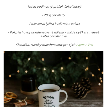
-
Jeden pudingový prášok čokoládový
-
200g čokolády
-
Polievková lyžica kvalitného kakaa
-
Pol plechovky kondenzované mlieka – môže byť karamelové
alebo čokoládové
-
Šľahačka, cukríky marshmallow pre tých
najmenších