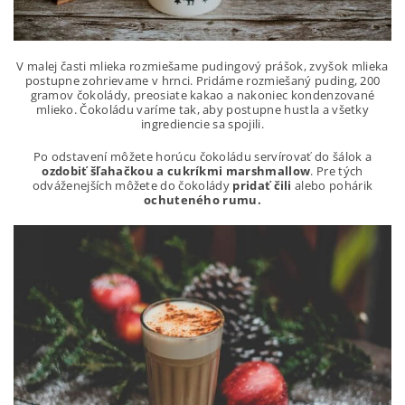
V malej časti mlieka rozmiešame pudingový prášok, zvyšok mlieka
postupne zohrievame v hrnci. Pridáme rozmiešaný puding, 200
gramov čokolády, preosiate kakao a nakoniec kondenzované
mlieko. Čokoládu varíme tak, aby postupne hustla a všetky
ingrediencie sa spojili.
Po odstavení môžete horúcu čokoládu servírovať do šálok a
ozdobiť šľahačkou a cukríkmi marshmallow
. Pre tých
odváženejších môžete do čokolády
pridať čili
alebo pohárik
ochuteného rumu.