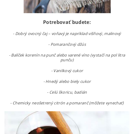
Potrebovať budete:
- Dobrý ovocný čaj – voňavý je napríklad višňový, malinový
- Pomarančový džús
- Balíček korenín na punč alebo varené víno (vystačí na pol litra
punču)
- Vanilkový cukor
- Hnedý alebo biely cukor
- Celú škoricu, badián
- Chemicky neošetrený citrón a pomaranč (môžete vynechať)