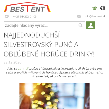
€0
info@bestent.sk
+421 51/222 01 03
NAJJEDNODUCHŠÍ
SILVESTROVSKÝ PUNČ A
OBĽÚBENÉ HORÚCE DRINKY!
22.12.2020
Ako sa
zahriať
počas chladnej silvestrovskej noci? Pripravte pre
seba a svojich milovaných horúce nápoje s alkoholu aj bez neho.
Presne tak, ako ich máte radi.