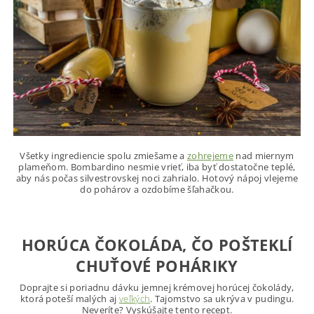
Všetky ingrediencie spolu zmiešame a
zohrejeme
nad miernym
plameňom. Bombardino nesmie vrieť, iba byť dostatočne teplé,
aby nás počas silvestrovskej noci zahrialo. Hotový nápoj vlejeme
do pohárov a ozdobíme šľahačkou.
HORÚCA ČOKOLÁDA, ČO POŠTEKLÍ
CHUŤOVÉ POHÁRIKY
Doprajte si poriadnu dávku jemnej krémovej horúcej čokolády,
ktorá poteší malých aj
veľkých
. Tajomstvo sa ukrýva v pudingu.
Neveríte? Vyskúšajte tento recept.