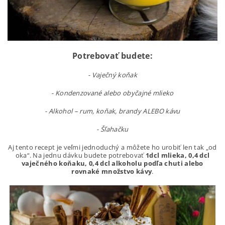
Potrebovať budete:
-
Vaječný koňak
- K
ondenzované alebo obyčajné mlieko
-
Alkohol – rum, koňak, brandy ALEBO kávu
-
Šľahačku
Aj tento recept je veľmi jednoduchý a môžete ho urobiť len tak „od
oka“. Na jednu dávku budete potrebovať
1dcl mlieka, 0,4 dcl
vaječného koňaku, 0,4 dcl alkoholu podľa chuti alebo
rovnaké množstvo kávy
.