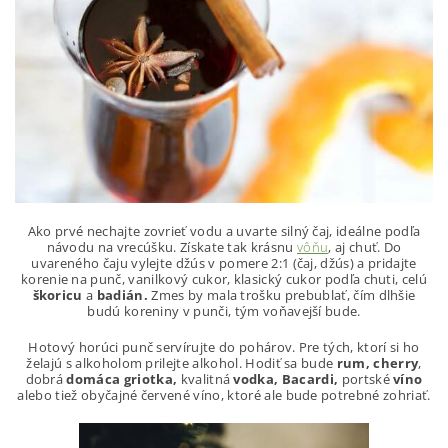
Ako prvé nechajte zovrieť vodu a uvarte silný čaj, ideálne podľa
návodu na vrecúšku. Získate tak krásnu
vôňu
, aj chuť. Do
uvareného čaju vylejte džús v pomere 2:1 (čaj, džús) a pridajte
korenie na punč, vanilkový cukor, klasický cukor podľa chuti, celú
škoricu
a
badián.
Zmes by mala trošku prebublať, čím dlhšie
budú koreniny v punči, tým voňavejší bude.
Hotový horúci punč servírujte do pohárov. Pre tých, ktorí si ho
želajú s alkoholom prilejte alkohol. Hodiť sa bude
rum, cherry
,
dobrá
domáca griotka,
kvalitná
vodka, Bacardi,
portské
víno
alebo tiež obyčajné červené víno, ktoré ale bude potrebné zohriať.