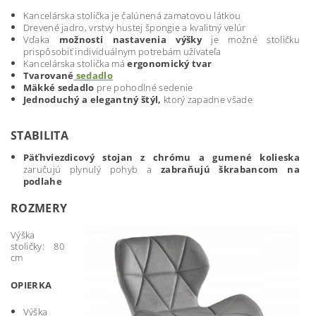
Kancelárska stolička je čalúnená zamatovou látkou
Drevené jadro, vrstvy hustej špongie a kvalitný velúr
Vďaka
možnosti nastavenia výšky
je možné stoličku
prispôsobiť individuálnym potrebám užívateľa
Kancelárska stolička má
ergonomický tvar
Tvarované
sedadlo
Mäkké sedadlo
pre pohodlné sedenie
Jednoduchý a elegantný štýl,
ktorý zapadne všade
STABILITA
Päťhviezdicový stojan z chrómu a gumené kolieska
zaručujú plynulý pohyb a
zabraňujú škrabancom na
podlahe
ROZMERY
Výška
stoličky: 80
cm
OPIERKA
Výška