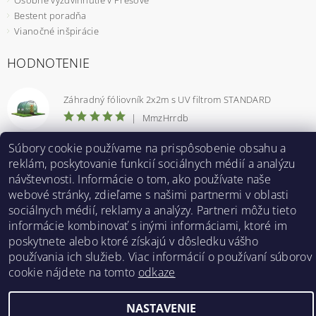
Bestent poradňa
Vianočné inšpirácie
HODNOTENIE
Záhradný fóliovník 2x2m s UV filtrom STANDARD
|
MmzHrrdb
1
Súbory cookie používame na prispôsobenie obsahu a
reklám, poskytovanie funkcií sociálnych médií a analýzu
návštevnosti. Informácie o tom, ako používate naše
webové stránky, zdieľame s našimi partnermi v oblasti
Bestent.cz
|
Heureka.sk
sociálnych médií, reklamy a analýzy. Partneri môžu tieto
informácie kombinovať s inými informáciami, ktoré im
poskytnete alebo ktoré získajú v dôsledku vášho
2026 ©
BESTENT.sk
, všetky práva vyhradené
používania ich služieb. Viac informácií o používaní súborov
cookie nájdete na tomto
odkaze
Vytvoril Shoptet
NASTAVENIE