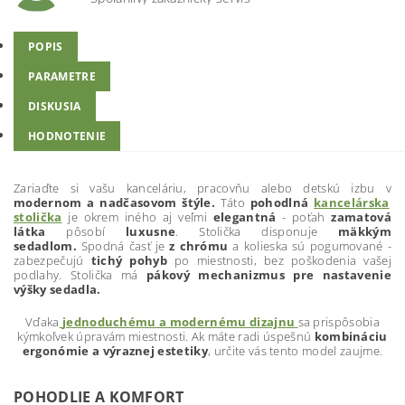
POPIS
PARAMETRE
DISKUSIA
HODNOTENIE
Zariaďte si vašu kanceláriu, pracovňu alebo detskú izbu v
modernom a nadčasovom štýle.
Táto
pohodlná
kancelárska
stolička
je okrem iného aj veľmi
elegantná
- poťah
zamatová
látka
pôsobí
luxusne
. Stolička disponuje
mäkkým
sedadlom.
Spodná časť je
z chrómu
a kolieska sú pogumované -
zabezpečujú
tichý pohyb
po miestnosti, bez poškodenia vašej
podlahy. Stolička má
pákový mechanizmus pre nastavenie
výšky sedadla.
Vďaka
jednoduchému a modernému dizajnu
sa prispôsobia
kýmkoľvek úpravám miestnosti. Ak máte radi úspešnú
kombináciu
ergonómie a výraznej estetiky
, určite vás tento model zaujme.
POHODLIE A KOMFORT