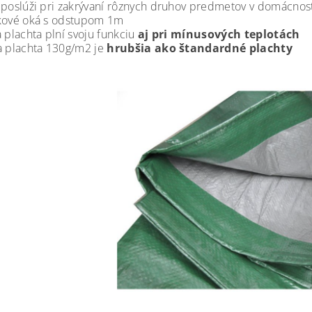
 poslúži pri zakrývaní rôznych druhov predmetov v domácnosti,
kové oká s odstupom 1m
a plachta plní svoju funkciu
aj pri mínusových teplotách
a plachta 130g/m2 je
hrubšia ako štandardné plachty