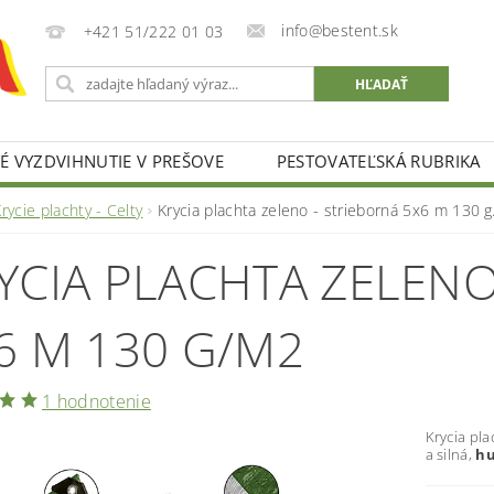
info@bestent.sk
+421 51/222 01 03
 VYZDVIHNUTIE V PREŠOVE
PESTOVATEĽSKÁ RUBRIKA
rycie plachty - Celty
Krycia plachta zeleno - strieborná 5x6 m 130 
YCIA PLACHTA ZELENO
6 M 130 G/M2
1 hodnotenie
Krycia pla
a silná,
hu