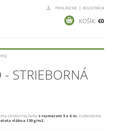
|
PRIHLÁSENIE
REGISTRÁCIA
KOŠÍK:
€0
g/m2
 - STRIEBORNÁ
chta striebornej farby
s rozmerom 5 x 6 m.
Vodeodolná
stota vlákna 130 g/m2.