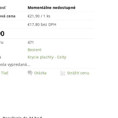
osť
Momentálne nedostupné
ová cena
€21,90 / 1 ks
€17,80 bez DPH
90
ru
471
Bestent
a
Krycie plachty - Celty
bola vypredaná...
Tlač
Otázka
Strážiť cenu