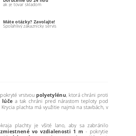
Doručenie do 24 hod
ak je tovar skladom
Máte otázky? Zavolajte!
Spoľahlivý zákaznícky servis
 pokryté vrstvou
polyetylénu
, ktorá chráni proti
é lúče
a tak chráni pred nárastom teploty pod
 Krycia plachta má využitie najmä na stavbách, v
kraja plachty je všité lano, aby sa zabránilo
zmiestnené vo vzdialenosti 1 m
- pokrytie