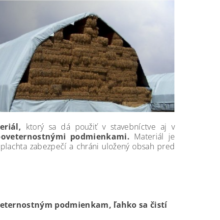
riál,
ktorý sa dá použiť v stavebníctve aj v
poveternostnými podmienkami.
Materiál je
 plachta zabezpečí a chráni uložený obsah pred
oveternostným podmienkam, ľahko sa čistí