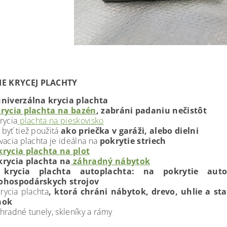
IE KRYCEJ PLACHTY
niverzálna krycia plachta
rycia plachta na bazén
, zabráni padaniu nečistôt
rycia
plachta na pieskovisko
byť tiež použitá
ako priečka v garáži, alebo dielni
vacia plachta je ideálna na
pokrytie striech
krycia plachta na plot
krycia plachta na
záhradný nábytok
krycia plachta autoplachta: na pokrytie autom
ohospodárskych strojov
rycia plachta
, ktorá chráni nábytok, drevo, uhlie a st
nok
hradné tunely, skleníky a rámy