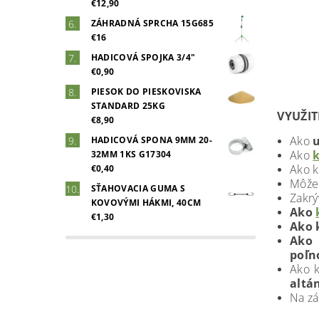
€12,90
ZÁHRADNÁ SPRCHA 15G685
€16
HADICOVÁ SPOJKA 3/4"
€0,90
PIESOK DO PIESKOVISKA
STANDARD 25KG
VYUŽIT
€8,90
Ako
u
HADICOVÁ SPONA 9MM 20-
Ako
k
32MM 1KS G17304
Ako k
€0,40
Môže 
SŤAHOVACIA GUMA S
Zakrý
KOVOVÝMI HÁKMI, 40CM
Ako
€1,30
Ako 
Ako 
poľn
Ako k
altá
Na zá