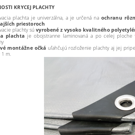
OSTI KRYCEJ PLACHTY
vacia plachta je univerzálna, a je určená na
ochranu rôz
ajších priestoroch
vacie plachty sú
vyrobené z vysoko kvalitného polyetyl
ia plachta
je obojstranne laminovaná a po celej ploche v
hy
vé montážne očká
uľahčujú rozloženie plachty aj jej pri
 1 m.