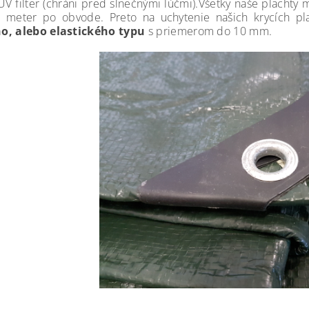
UV filter (chráni pred slnečnými lúčmi).Všetky naše plachty
 meter po obvode. Preto na uchytenie našich krycích pl
o, alebo elastického typu
s priemerom do 10 mm.