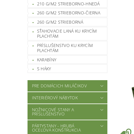
210 G/M2 STRIEBORNO-HNEDÁ
260 G/M2 STRIEBORNO-ČIERNA
260 G/M2 STRIEBORNÁ
SŤAHOVACIE LANÁ KU KRYCÍM
PLACHTÁM
PRÍSLUŠENSTVO KU KRYCÍM
PLACHTÁM
KARABÍNY
S HÁKY
PRE DOMÁCICH MILÁČIKOV
INTERIÉROVÝ NÁBYTOK
NOŽNICOVÉ STANY A
PRÍSLUŠENSTVO
PÁRTYSTANY - HRUBÁ
OCEĽOVÁ KONŠTRUKCIA