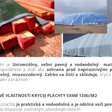
lén je
Univerzálny, veľmi pevný a vodeodolný mate
spodárstve a slúži ako
ochrana pred nepriaznivými 
olný, mrazuvzdorný. Ľahko sa čistí a skladuje,
krycia
tami a prachom.
É VLASTNOSTI KRYCEJ PLACHTY 5X6M 130G/M2
a plachta
je praktická a vodeodolná a je odolná voči p
hta disponuje zosilneným obvodovým lemom