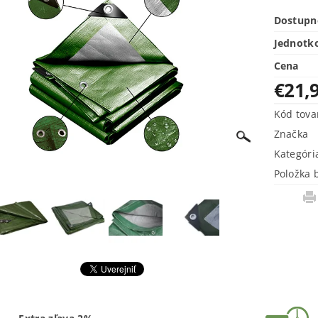
Dostupn
Jednotk
Cena
€21,
Kód tova
Značka
Kategóri
Položka 