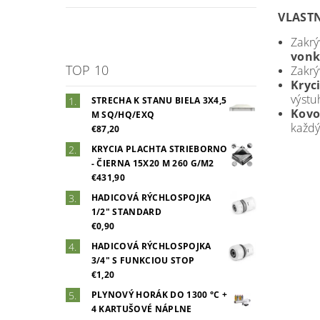
VLASTN
Zakrý
vonk
TOP 10
Zakrý
Kryc
výstu
STRECHA K STANU BIELA 3X4,5
Kovo
M SQ/HQ/EXQ
každý
€87,20
KRYCIA PLACHTA STRIEBORNO
- ČIERNA 15X20 M 260 G/M2
€431,90
HADICOVÁ RÝCHLOSPOJKA
1/2" STANDARD
€0,90
HADICOVÁ RÝCHLOSPOJKA
3/4" S FUNKCIOU STOP
€1,20
PLYNOVÝ HORÁK DO 1300 °C +
4 KARTUŠOVÉ NÁPLNE