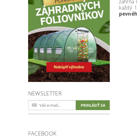
zahŕňa 
každý 1
pevnéh
NEWSLETTER
FACEBOOK