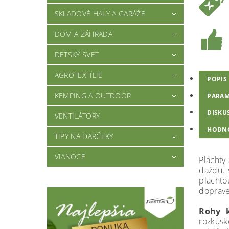
SKLADOVÉ HALY A GARÁŽE
DOM A ZÁHRADA
DETSKÝ SVET
AGROTEXTÍLIE
POPIS
KEMPING A OUTDOOR
PARAM
DISKU
VENTILÁTORY
HODNO
TIPY NA DARČEKY
VIANOCE
Plachty
dažďu, 
plachto
doprave
Rohy k
rozkúsk