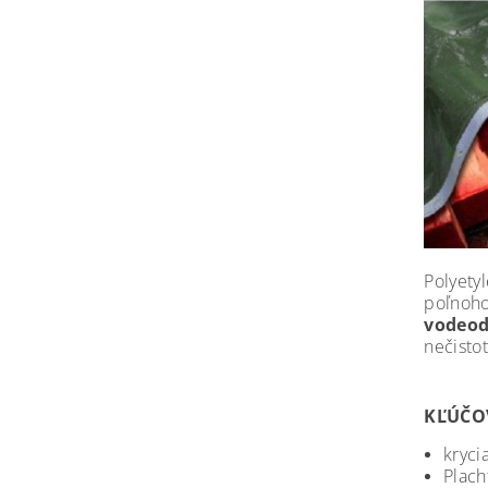
Polyety
poľnoho
vodeod
nečisto
KĽÚČOV
kryci
Plac