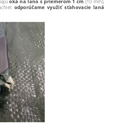
 majú
oká na lano s priemerom 1 cm
(10 mm),
achiet
odporúčame využiť sťahovacie laná