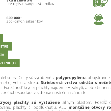
Extra zľava 3%
pre registrovaných zákazníkov
600 000+
spokojných zákazníkov
ETRE
SIA
TENIE (1)
 alebo tzv. Celty sú vyrobené z
polypropylénu
, obojstranne
snehu, vetru a slnku.
Strieborná vrstva odráža slnečn
u. Funkčnosť krycej plachty nájdeme v zakrytí, alebo tienení.
, poľnohospodárstve, domácnosti či na záhrade.
rycej plachty sú vystužené
silným plastom. Pozdĺž o
ovaniu plachty či podfúknutiu. ALU
montážne otvory ro