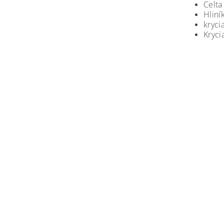
Celta
Hliní
kryci
Kryci