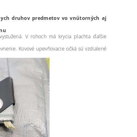
nych druhov predmetov vo vnútorných aj
énu
ystužená. V rohoch má krycia plachta ďalšie
pevnenie. Kovové upevňovacie očká sú vzdialené