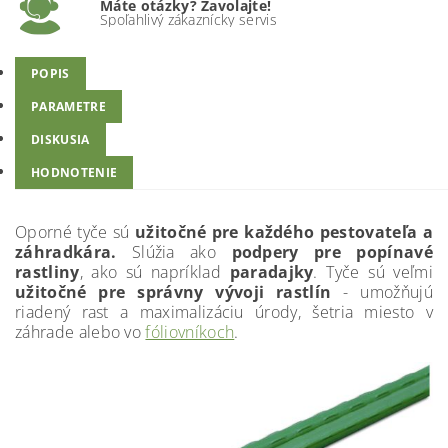
Máte otázky? Zavolajte!
Spoľahlivý zákaznícky servis
POPIS
PARAMETRE
DISKUSIA
HODNOTENIE
Oporné tyče sú
užitočné pre každého pestovateľa a
záhradkára.
Slúžia ako
podpery pre popínavé
rastliny
, ako sú napríklad
paradajky
. Tyče sú veľmi
užitočné pre správny vývoji rastlín
- umožňujú
riadený rast a maximalizáciu úrody, šetria miesto v
záhrade alebo vo
fóliovníkoch
.