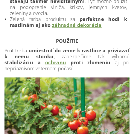
stávajú takmer neviditeľnými
. Tyč možno použiť
na podoprenie viniča, kríkov, jemných kvetov,
zeleniny a ovocia.
Zelená farba produktu sa
perfektne hodí k
rastlinám aj ako
záhradná dekorácia
POUŽITIE
Prút treba
umiestniť do zeme k rastline a priviazať
k nemu stonku
, zabezpečíme tak výbornú
stabilizáciu a
ochranu
proti zlomeniu
aj pri
nepriaznivom veternom počasí.