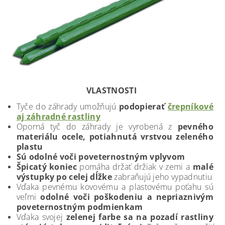
VLASTNOSTI
Tyče do záhrady umožňujú
podopierať
črepníkové
aj záhradné rastliny
Oporná tyč do záhrady je vyrobená z
pevného
materiálu ocele, potiahnutá vrstvou zeleného
plastu
Sú odolné voči poveternostným vplyvom
Špicatý koniec
pomáha držať držiak v zemi a
malé
výstupky po celej dĺžke
zabraňujú jeho vypadnutiu
Vďaka pevnému kovovému a plastovému poťahu sú
veľmi
odolné voči poškodeniu a nepriaznivým
poveternostným podmienkam
Vďaka svojej
zelenej farbe sa na pozadí rastliny