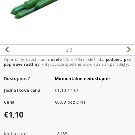
1
z 3
Oporná tyč k rastlinám
z ocele
90cm 0,8mm slúži ako
podpera pre
popínavé rastliny
, kríky, ovocie aj zeleninu ako sú napr. paradajky.
Dostupnosť
Momentálne nedostupné
Jednotková cena
€1,10 / 1 ks
Cena
€0,89 bez DPH
€1,10
Kód tovaru
18138