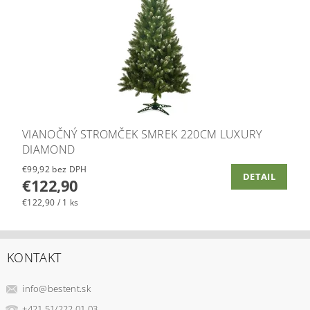
VIANOČNÝ STROMČEK SMREK 220CM LUXURY
DIAMOND
€99,92 bez DPH
DETAIL
€122,90
€122,90 / 1 ks
KONTAKT
info
@
bestent.sk
+421 51/222 01 03