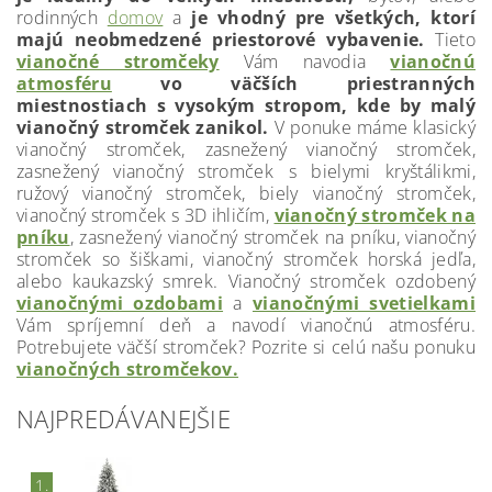
rodinných
domov
a
je vhodný pre všetkých, ktorí
majú neobmedzené priestorové vybavenie.
Tieto
vianočné stromčeky
Vám navodia
vianočnú
atmosféru
vo väčších priestranných
miestnostiach s vysokým stropom, kde by malý
vianočný stromček zanikol.
V ponuke máme klasický
vianočný stromček, zasnežený vianočný stromček,
zasnežený vianočný stromček s bielymi kryštálikmi,
ružový vianočný stromček, biely vianočný stromček,
vianočný stromček s 3D ihličím,
vianočný stromček na
pníku
, zasnežený vianočný stromček na pníku, vianočný
stromček so šiškami, vianočný stromček horská jedľa,
alebo kaukazský smrek. Vianočný stromček ozdobený
vianočnými ozdobami
a
vianočnými svetielkami
Vám spríjemní deň a navodí vianočnú atmosféru.
Potrebujete väčší stromček? Pozrite si celú našu ponuku
vianočných stromčekov.
NAJPREDÁVANEJŠIE
1.