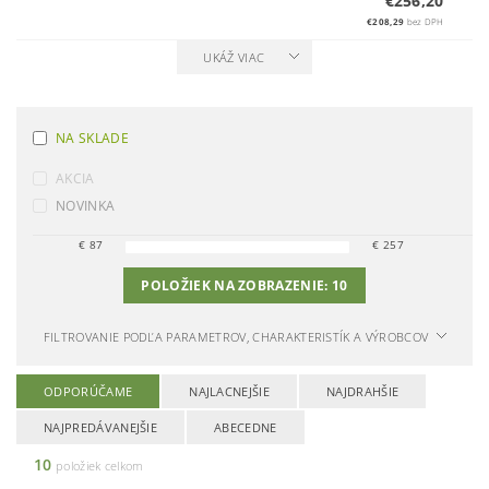
€256,20
€208,29
bez DPH
UKÁŽ VIAC
NA SKLADE
AKCIA
NOVINKA
€
87
€
257
POLOŽIEK NA ZOBRAZENIE:
10
FILTROVANIE PODĽA PARAMETROV, CHARAKTERISTÍK A VÝROBCOV
ODPORÚČAME
NAJLACNEJŠIE
NAJDRAHŠIE
NAJPREDÁVANEJŠIE
ABECEDNE
10
položiek celkom