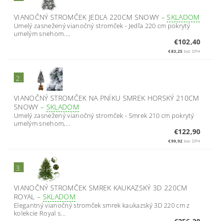
VIANOČNÝ STROMČEK JEDĽA 220CM SNOWY
–
SKLADOM
Umelý zasnežený vianočný stromček - Jedľa 220 cm pokrytý
umelým snehom....
€102,40
€83,25
bez DPH
2.
VIANOČNÝ STROMČEK NA PNÍKU SMREK HORSKÝ 210CM
SNOWY
–
SKLADOM
Umelý zasnežený vianočný stromček - Smrek 210 cm pokrytý
umelým snehom,...
€122,90
€99,92
bez DPH
3.
VIANOČNÝ STROMČEK SMREK KAUKAZSKÝ 3D 220CM
ROYAL
–
SKLADOM
Elegantný vianočný stromček smrek kaukazský 3D 220 cm z
kolekcie Royal s...