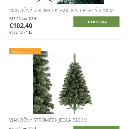
VIANOČNÝ STROMČEK SMREK STĹPOVITÝ 220CM
€83,25 bez DPH
€102,40
€102,40 / 1 ks
Doprava zadarmo
VIANOČNÝ STROMČEK JEDĽA 220CM
€70,81 bez DPH