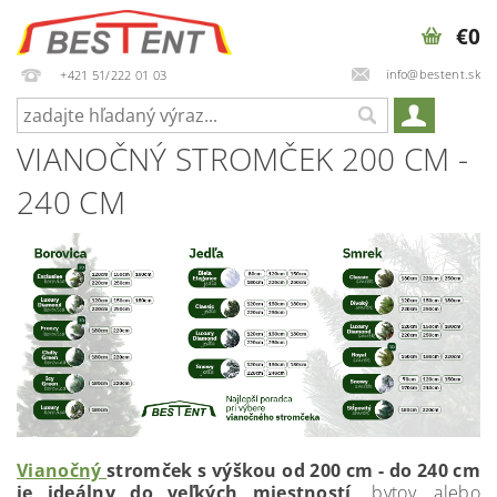
€0
info@bestent.sk
+421 51/222 01 03
VIANOČNÝ STROMČEK 200 CM -
240 CM
Vianočný
stromček s výškou od 200 cm - do 240 cm
je ideálny do veľkých miestností,
bytov, alebo