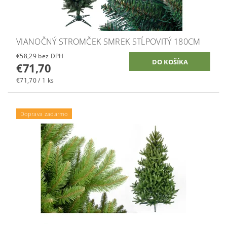
VIANOČNÝ STROMČEK SMREK STĹPOVITÝ 180CM
€58,29 bez DPH
€71,70
€71,70 / 1 ks
Doprava zadarmo