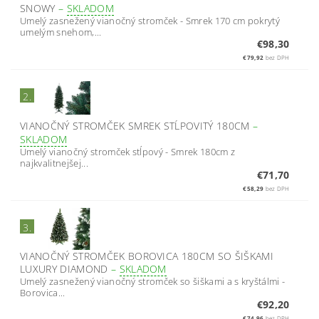
SNOWY
–
SKLADOM
Umelý zasnežený vianočný stromček - Smrek 170 cm pokrytý
umelým snehom,...
€98,30
€79,92
bez DPH
2.
VIANOČNÝ STROMČEK SMREK STĹPOVITÝ 180CM
–
SKLADOM
Umelý vianočný stromček stĺpový - Smrek 180cm z
najkvalitnejšej...
€71,70
€58,29
bez DPH
3.
VIANOČNÝ STROMČEK BOROVICA 180CM SO ŠIŠKAMI
LUXURY DIAMOND
–
SKLADOM
Umelý zasnežený vianočný stromček so šiškami a s kryštálmi -
Borovica...
€92,20
€74,96
bez DPH