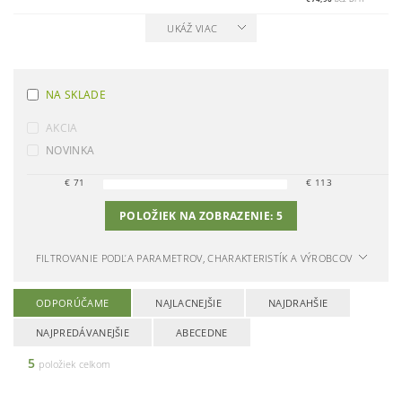
UKÁŽ VIAC
NA SKLADE
AKCIA
NOVINKA
€
71
€
113
POLOŽIEK NA ZOBRAZENIE:
5
FILTROVANIE PODĽA PARAMETROV, CHARAKTERISTÍK A VÝROBCOV
ODPORÚČAME
NAJLACNEJŠIE
NAJDRAHŠIE
NAJPREDÁVANEJŠIE
ABECEDNE
5
položiek celkom