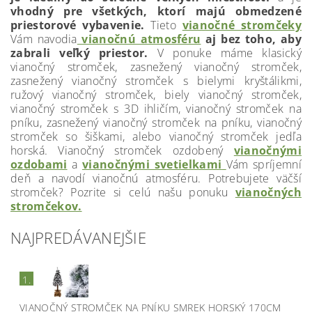
vhodný pre všetkých, ktorí majú obmedzené
priestorové vybavenie.
Tieto
vianočné stromčeky
Vám navodia
vianočnú atmosféru
aj bez toho, aby
zabrali veľký priestor.
V ponuke máme klasický
vianočný stromček, zasnežený vianočný stromček,
zasnežený vianočný stromček s bielymi kryštálikmi,
ružový vianočný stromček, biely vianočný stromček,
vianočný stromček s 3D ihličím, vianočný stromček na
pníku, zasnežený vianočný stromček na pníku, vianočný
stromček so šiškami, alebo vianočný stromček jedľa
horská. Vianočný stromček ozdobený
vianočnými
ozdobami
a
vianočnými svetielkami
Vám spríjemní
deň a navodí vianočnú atmosféru. Potrebujete väčší
stromček? Pozrite si celú našu ponuku
vianočných
stromčekov.
NAJPREDÁVANEJŠIE
1.
VIANOČNÝ STROMČEK NA PNÍKU SMREK HORSKÝ 170CM