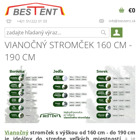
€0
info@bestent.sk
+421 51/222 01 03
VIANOČNÝ STROMČEK 160 CM -
190 CM
Vianočný
stromček s výškou od 160 cm - do 190 cm
je ideálny do stredne veľkých miestností
a je