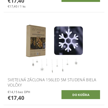
€17,40
€17,40 / 1 ks
SVETELNÁ ZÁCLONA 156LED 5M STUDENÁ BIELA
VOLČKY
€14,15 bez DPH
€17,40