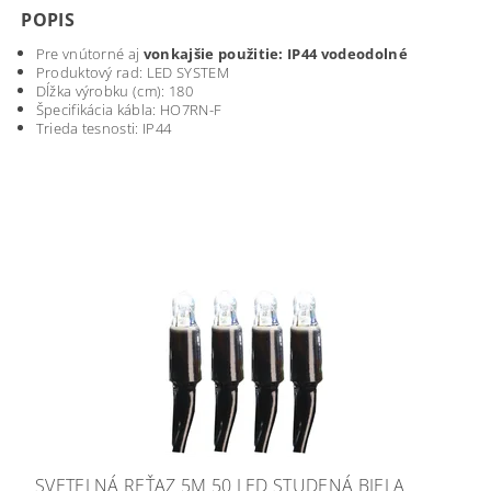
POPIS
Pre vnútorné aj
vonkajšie použitie: IP44 vodeodolné
Produktový rad: LED SYSTEM
Dĺžka výrobku (cm): 180
Špecifikácia kábla: HO7RN-F
Trieda tesnosti: IP44
SVETELNÁ REŤAZ 5M 50 LED STUDENÁ BIELA