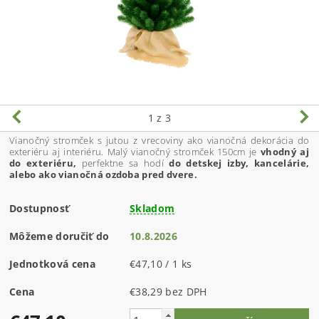
1
z 3
Vianočný stromček s jutou z vrecoviny ako vianočná dekorácia do
exteriéru aj interiéru. Malý vianočný stromček 150cm je
vhodný aj
do exteriéru,
perfektne sa hodí
do detskej izby, kancelárie,
alebo ako vianočná ozdoba pred dvere.
Dostupnosť
Skladom
Môžeme doručiť do
10.8.2026
Jednotková cena
€47,10 / 1 ks
Cena
€38,29 bez DPH