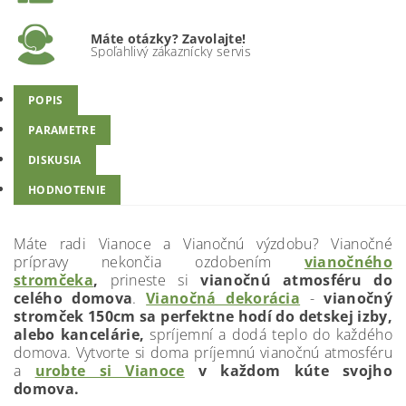
Máte otázky? Zavolajte!
Spoľahlivý zákaznícky servis
POPIS
PARAMETRE
DISKUSIA
HODNOTENIE
Máte radi Vianoce a Vianočnú výzdobu? Vianočné
prípravy nekončia ozdobením
vianočného
stromčeka
,
prineste si
vianočnú atmosféru do
celého domova
.
Vianočná dekorácia
-
vianočný
stromček 150cm sa perfektne hodí do detskej izby,
alebo kancelárie,
spríjemní a dodá teplo do každého
domova. Vytvorte si doma príjemnú vianočnú atmosféru
a
urobte si Vianoce
v každom kúte svojho
domova.