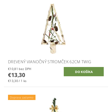
DREVENÝ VIANOČNÝ STROMČEK 62CM TWIG
€10,81 bez DPH
€13,30
€13,30 / 1 ks
Doprava zadarmo