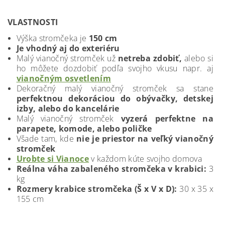
VLASTNOSTI
Výška stromčeka je
150 cm
Je vhodný aj do exteriéru
Malý vianočný stromček už
netreba zdobiť,
alebo si
ho môžete dozdobiť podľa svojho vkusu napr. aj
vianočným osvetlením
Dekoračný malý vianočný stromček sa stane
perfektnou dekoráciou do obývačky, detskej
izby, alebo do kancelárie
Malý vianočný stromček
vyzerá perfektne na
parapete, komode, alebo poličke
Všade tam, kde
nie je priestor na veľký vianočný
stromček
Urobte si Vianoce
v každom kúte svojho domova
Reálna váha zabaleného stromčeka v krabici:
3
kg
Rozmery krabice stromčeka (Š x V x D):
30 x 35 x
155 cm