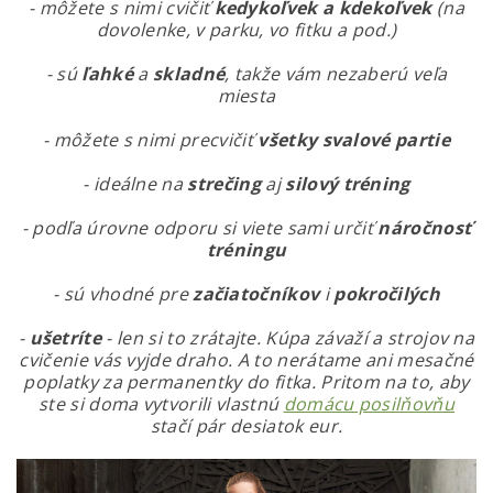
- môžete s nimi cvičiť
kedykoľvek a kdekoľvek
(na
dovolenke, v parku, vo fitku a pod.)
- sú
ľahké
a
skladné
, takže vám nezaberú veľa
miesta
- môžete s nimi precvičiť
všetky svalové partie
- ideálne na
strečing
aj
silový
tréning
- podľa úrovne odporu si viete sami určiť
náročnosť
tréningu
- sú vhodné pre
začiatočníkov
i
pokročilých
-
ušetríte
-
len si to zrátajte. Kúpa závaží a strojov na
cvičenie vás vyjde draho. A to nerátame ani mesačné
poplatky za permanentky do fitka. Pritom na to, aby
ste si doma vytvorili vlastnú
domácu posilňovňu
stačí pár desiatok eur.