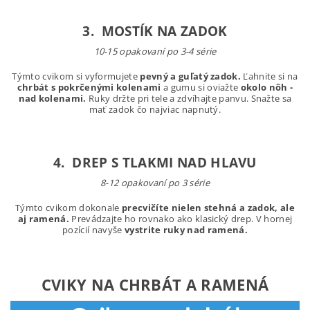
3. MOSTÍK NA ZADOK
10-15 opakovaní po 3-4 série
Týmto cvikom si vyformujete
pevný a guľatý zadok.
Ľahnite si na
chrbát s pokrčenými kolenami
a gumu si oviažte
okolo nôh -
nad kolenami.
Ruky držte pri tele a zdvíhajte panvu. Snažte sa
mať zadok čo najviac napnutý.
4. DREP S TLAKMI NAD HLAVU
8-12 opakovaní po 3 série
Týmto cvikom dokonale
precvičíte nielen stehná a zadok, ale
aj ramená.
Prevádzajte ho rovnako ako klasický drep. V hornej
pozícií navyše
vystrite ruky nad ramená.
CVIKY NA CHRBÁT A RAMENÁ