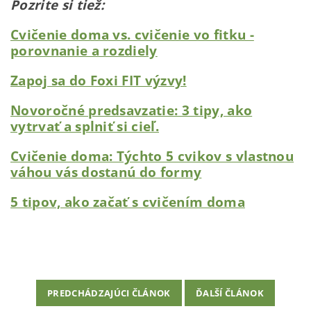
Pozrite si tiež:
Cvičenie doma vs. cvičenie vo fitku -
porovnanie a rozdiely
Zapoj sa do Foxi FIT výzvy!
Novoročné predsavzatie: 3 tipy, ako
vytrvať a splniť si cieľ.
Cvičenie doma: Týchto 5 cvikov s vlastnou
váhou vás dostanú do formy
5 tipov, ako začať s cvičením doma
PREDCHÁDZAJÚCI ČLÁNOK
ĎALŠÍ ČLÁNOK