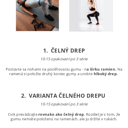
1. ČELNÝ DREP
10-15 opakovaní po 3 série
Postavte sa nohami na posilňovaciu gumu - n
a šírku ramien.
Na
ramená si položte druhý koniec gumy a urobte
hlboký drep.
2. VARIANTA ČELNÉHO DREPU
10-15 opakovaní po 3 série
Cvik prevádzajte
rovnako ako čelný drep.
Rozdiel je v tom, že
gumu nemáte položenú na ramenách, ale ju držíte v rukách.