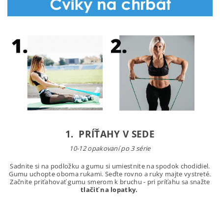
1. PRÍŤAHY V SEDE
10-12 opakovaní po 3 série
Sadnite si na podložku a gumu si umiestnite na spodok chodidiel.
Gumu uchopte oboma rukami. Seďte rovno a ruky majte vystreté.
Začnite priťahovať gumu smerom k bruchu - pri príťahu sa snažte
tlačiť na lopatky.