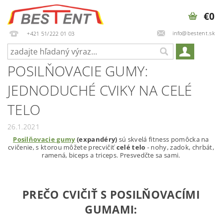
€0
info@bestent.sk
+421 51/222 01 03
POSILŇOVACIE GUMY:
JEDNODUCHÉ CVIKY NA CELÉ
TELO
26.1.2021
Posilňovacie gumy
(expandéry)
sú skvelá fitness pomôcka na
cvičenie, s ktorou môžete precvičiť
celé telo
- nohy, zadok, chrbát,
ramená, biceps a triceps. Presvedčte sa sami.
PREČO CVIČIŤ S POSILŇOVACÍMI
GUMAMI: