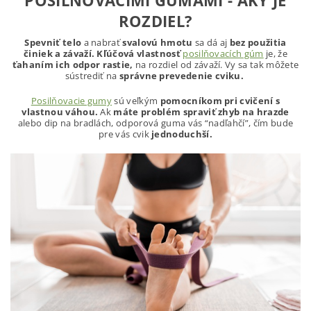
POSILŇOVACÍMI GUMAMI - AKÝ JE
ROZDIEL?
Spevniť telo
a nabrať
svalovú hmotu
sa dá aj
bez použitia
činiek a závaží.
Kľúčová vlastnosť
posilňovacích gúm
je, že
ťahaním ich odpor rastie,
na rozdiel od závaží. Vy sa tak môžete
sústrediť na
správne prevedenie cviku.
Posilňovacie gumy
sú veľkým
pomocníkom pri cvičení s
vlastnou váhou.
Ak
máte problém spraviť zhyb na hrazde
alebo dip na bradlách, odporová guma vás “nadľahčí”, čím bude
pre vás cvik
jednoduchší.