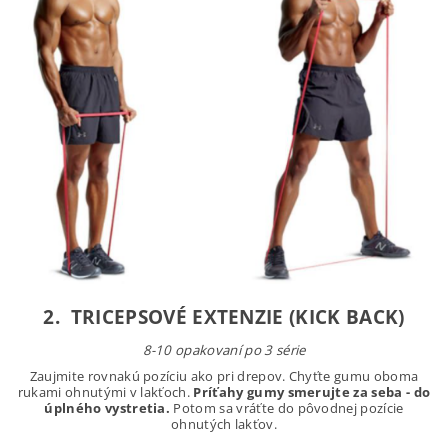
2. TRICEPSOVÉ EXTENZIE (KICK BACK)
8-10 opakovaní po 3 série
Zaujmite rovnakú pozíciu ako pri drepov. Chyťte gumu oboma
rukami ohnutými v lakťoch.
Príťahy gumy smerujte za seba - do
úplného vystretia.
Potom sa vráťte do pôvodnej pozície
ohnutých lakťov.