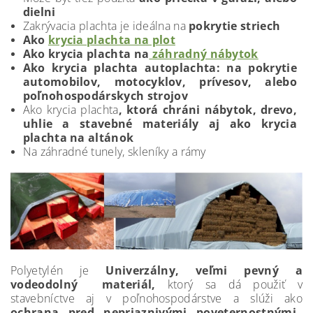
dielni
Zakrývacia plachta je ideálna na
pokrytie striech
Ako
krycia plachta na plot
Ako krycia plachta na
záhradný nábytok
Ako krycia plachta autoplachta: na pokrytie
automobilov, motocyklov, prívesov, alebo
poľnohospodárskych strojov
Ako krycia plachta
, ktorá chráni nábytok, drevo,
uhlie a stavebné materiály aj ako krycia
plachta na altánok
Na záhradné tunely, skleníky a rámy
Polyetylén je
Univerzálny, veľmi pevný a
vodeodolný materiál,
ktorý sa dá použiť v
stavebníctve aj v poľnohospodárstve a slúži ako
ochrana pred nepriaznivými poveternostnými