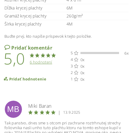
Dĺžka krycej plachty
6M
Gramáž krycej plachty
260g/m²
Šírka krycej plachty
4M
Buďte prvý, kto napíše príspevok k tejto položke.
Pridať komentár
5,0
5
6x
4
0x
6 hodnotení
3
0x
2
0x
Pridať hodnotenie
1
0x
Miki Baran
MB
|
13.9.2025
Tak panstvo, dnes sme s otcom pri zachrane roztrhnutej strechy
foliovnika nasli unho tuto plachtu ktoru na tomto eshope kupil v
roku 2016 !!! Plachta po vybaleni AKO NOVA, masivne oka, pevna,