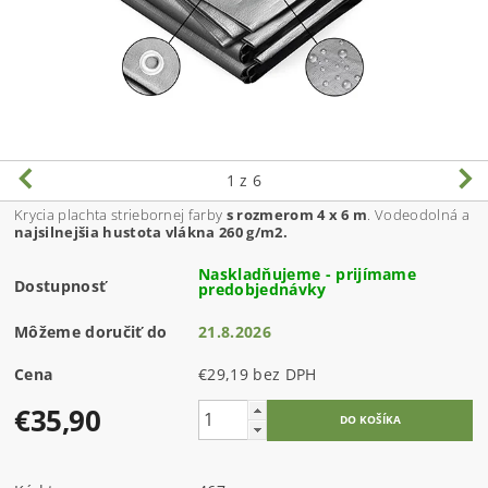
1
z 6
Krycia plachta striebornej farby
s rozmerom 4 x 6 m
. Vodeodolná a
najsilnejšia hustota vlákna 260 g/m2.
Naskladňujeme - prijímame
Dostupnosť
predobjednávky
Môžeme doručiť do
21.8.2026
Cena
€29,19 bez DPH
€35,90