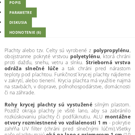
POPIS
PARAMETRE
DISKUSIA
HODNOTENIE (6)
Plachty alebo tzv. Celty sú vyrobené z
polypropylénu
,
obojstranne pokryté vrstvou
polyetylénu
, ktorá chráni
proti dažďu, snehu, vetru a slnku.
Strieborná vrstva
odráža slnečné lúče
a tak chráni pred nárastom
teploty pod plachtou. Funkčnosť krycej plachty nájdeme
v zakrytí, alebo tienení. Krycia plachta má využitie najmä
na stavbách, v doprave, poľnohospodárstve, domácnosti
či na záhrade.
Rohy krycej plachty sú vystužené
silným plastom.
Pozdĺž okraja plachty je všité lano, aby sa zabránilo
rozkúskovaniu plachty či podfúknutiu. ALU
montážne
otvory rozmiestnené vo vzdialenosti 1 m
- pokrytie
zahŕňa UV filter (chráni pred slnečnými lúčmi).Všetky
naše plachty majú
oká na lano s priemerom 1 cm
(10