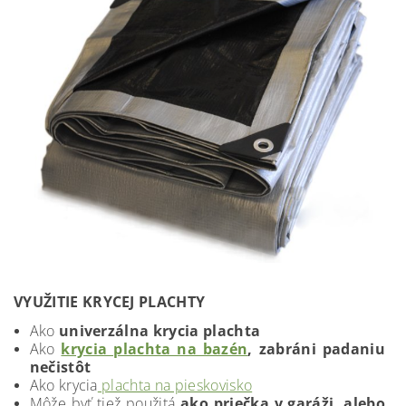
VYUŽITIE KRYCEJ PLACHTY
Ako
univerzálna krycia plachta
Ako
krycia plachta na bazén
, zabráni padaniu
nečistôt
Ako krycia
plachta na pieskovisko
Môže byť tiež použitá
ako priečka v garáži, alebo