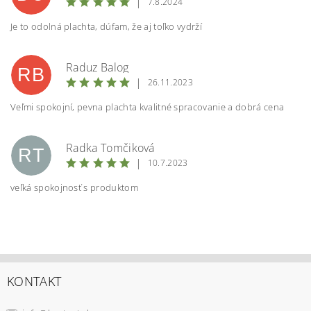
|
7.8.2024
Je to odolná plachta, dúfam, že aj toľko vydrží
Raduz Balog
RB
|
26.11.2023
Veľmi spokojní, pevna plachta kvalitné spracovanie a dobrá cena
Radka Tomčiková
RT
|
10.7.2023
veľká spokojnosť s produktom
KONTAKT