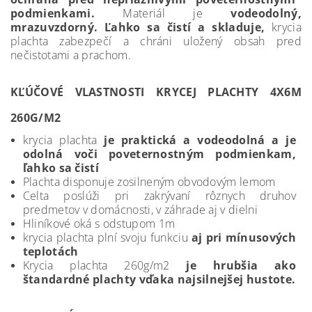
podmienkami.
Materiál je
vodeodolný,
mrazuvzdorný. Ľahko sa čistí a skladuje,
krycia
plachta zabezpečí a chráni uložený obsah pred
nečistotami a prachom.
KĽÚČOVÉ VLASTNOSTI KRYCEJ PLACHTY 4X6M
260G/M2
krycia plachta
je praktická a vodeodolná a je
odolná voči poveternostným podmienkam,
ľahko sa čistí
Plachta disponuje zosilneným obvodovým lemom
Celta poslúži pri zakrývaní rôznych druhov
predmetov v domácnosti, v záhrade aj v dielni
Hliníkové oká s odstupom 1m
krycia plachta plní svoju funkciu
aj pri mínusových
teplotách
Krycia plachta 260g/m2
je hrubšia ako
štandardné plachty vďaka najsilnejšej hustote.