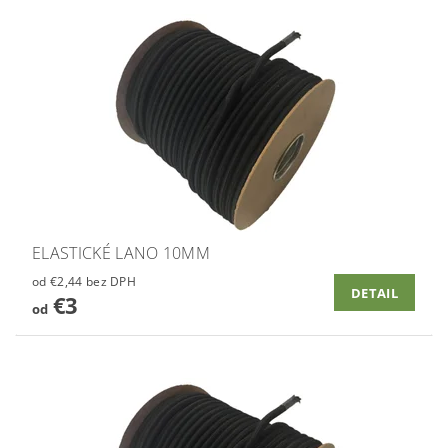
ELASTICKÉ LANO 10MM
od €2,44 bez DPH
DETAIL
€3
od