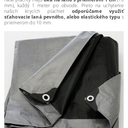
mm), každý 1 meter po obvode. Preto na uchytenie
našich krycích plachiet
odporúčame využiť
sťahovacie laná pevného, alebo elastického typu
s
priemerom do 10 mm.