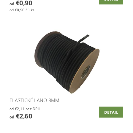
€0,90
od
od €0,90 / 1 ks
ELASTICKÉ LANO 8MM
od €2,11 bez DPH
DETAIL
€2,60
od