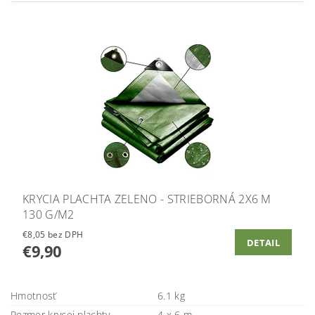
KRYCIA PLACHTA ZELENO - STRIEBORNÁ 2X6 M
130 G/M2
€8,05 bez DPH
DETAIL
€9,90
Hmotnosť
6.1 kg
Rozmer krycej plachty
4 x 6 m