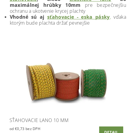
maximálnej hrúbky 10mm
pre bezpečnejšiu
ochranu a ukotvenie krycej plachty
Vhodné sú aj
sťahovacie - eska pásky
,
vďaka
ktorým bude plachta držať pevnejšie
SŤAHOVACIE LANO 10 MM
od €0,73 bez DPH
DETAIL