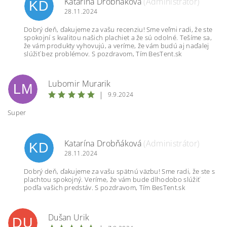
Katarína Drobňáková
(Administrátor)
KD
28.11.2024
Dobrý deň, ďakujeme za vašu recenziu! Sme veľmi radi, že ste
spokojní s kvalitou našich plachiet a že sú odolné. Tešíme sa,
že vám produkty vyhovujú, a veríme, že vám budú aj naďalej
slúžiť bez problémov. S pozdravom, Tím BesTent.sk
Lubomir Murarik
LM
|
9.9.2024
Super
Katarína Drobňáková
(Administrátor)
KD
28.11.2024
Dobrý deň, ďakujeme za vašu spätnú väzbu! Sme radi, že ste s
plachtou spokojný. Veríme, že vám bude dlhodobo slúžiť
podľa vašich predstáv. S pozdravom, Tím BesTent.sk
Dušan Urik
DU