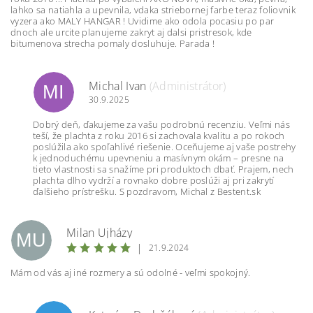
lahko sa natiahla a upevnila, vdaka striebornej farbe teraz foliovnik
vyzera ako MALY HANGAR ! Uvidime ako odola pocasiu po par
dnoch ale urcite planujeme zakryt aj dalsi pristresok, kde
bitumenova strecha pomaly dosluhuje. Parada !
Michal Ivan
(Administrátor)
MI
30.9.2025
Dobrý deň, ďakujeme za vašu podrobnú recenziu. Veľmi nás
teší, že plachta z roku 2016 si zachovala kvalitu a po rokoch
poslúžila ako spoľahlivé riešenie. Oceňujeme aj vaše postrehy
k jednoduchému upevneniu a masívnym okám – presne na
tieto vlastnosti sa snažíme pri produktoch dbať. Prajem, nech
plachta dlho vydrží a rovnako dobre poslúži aj pri zakrytí
ďalšieho prístrešku. S pozdravom, Michal z Bestent.sk
Milan Ujházy
MU
|
21.9.2024
Mám od vás aj iné rozmery a sú odolné - veľmi spokojný.