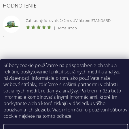
HODNOTENIE
Záhradný fóliovník 2x2m s UV filtrom STANDARD
|
MmzHrrdb
1
Bestent.cz
|
Heureka.sk
Súbory cookie používame na prispôsobenie obsahu a
reklám, poskytovanie funkcií sociálnych médií a analýzu
návštevnosti. Informácie o tom, ako používate naše
2026 ©
BESTENT.sk
, všetky práva vyhradené
webové stránky, zdieľame s našimi partnermi v oblasti
sociálnych médií, reklamy a analýzy. Partneri môžu tieto
Vytvoril Shoptet
informácie kombinovať s inými informáciami, ktoré im
poskytnete alebo ktoré získajú v dôsledku vášho
používania ich služieb. Viac informácií o používaní súborov
cookie nájdete na tomto
odkaze