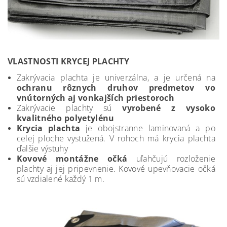
VLASTNOSTI KRYCEJ PLACHTY
Zakrývacia plachta je univerzálna, a je určená na
ochranu rôznych druhov predmetov vo
vnútorných aj vonkajších priestoroch
Zakrývacie plachty sú
vyrobené z vysoko
kvalitného polyetylénu
Krycia plachta
je obojstranne laminovaná a po
celej ploche vystužená. V rohoch má krycia plachta
ďalšie výstuhy
Kovové montážne očká
uľahčujú rozloženie
plachty aj jej pripevnenie. Kovové upevňovacie očká
sú vzdialené každý 1 m.