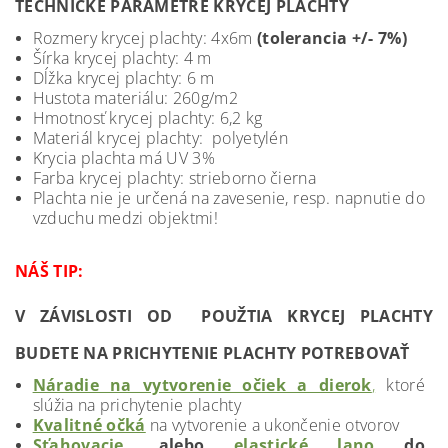
TECHNICKÉ PARAMETRE KRYCEJ PLACHTY
Rozmery krycej plachty: 4x6m
(tolerancia +/- 7%)
Šírka krycej plachty: 4 m
Dĺžka krycej plachty: 6 m
Hustota materiálu: 260g/m2
Hmotnosť krycej plachty: 6,2 kg
Materiál krycej plachty: polyetylén
Krycia plachta má UV 3%
Farba krycej plachty: strieborno čierna
Plachta nie je určená na zavesenie, resp. napnutie do
vzduchu medzi objektmi!
NÁŠ TIP:
V ZÁVISLOSTI OD POUŽTIA KRYCEJ PLACHTY
BUDETE NA PRICHYTENIE PLACHTY POTREBOVAŤ
Náradie na vytvorenie očiek a dierok
,
ktoré
slúžia na prichytenie plachty
Kvalitné očká
na vytvorenie a ukončenie otvorov
Sťahovacie
, alebo
elastické lano
do