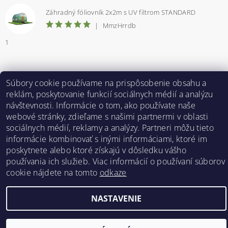
Záhradný fóliovník 2x2m s UV filtrom STANDARD
|
MmzHrrdb
1
Súbory cookie používame na prispôsobenie obsahu a
Bestent.cz
|
Heureka.sk
reklám, poskytovanie funkcií sociálnych médií a analýzu
návštevnosti. Informácie o tom, ako používate naše
webové stránky, zdieľame s našimi partnermi v oblasti
2026 ©
BESTENT.sk
, všetky práva vyhradené
sociálnych médií, reklamy a analýzy. Partneri môžu tieto
Vytvoril Shoptet
informácie kombinovať s inými informáciami, ktoré im
poskytnete alebo ktoré získajú v dôsledku vášho
používania ich služieb. Viac informácií o používaní súborov
cookie nájdete na tomto
odkaze
NASTAVENIE