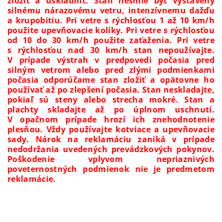
zložiť a uskladniť. Stan nesmie byť vystavený
silnému nárazovému vetru, intenzívnemu dažďu
a krupobitiu. Pri vetre s rýchlosťou 1 až 10 km/h
použite upevňovacie kolíky. Pri vetre s rýchlosťou
od 10 do 30 km/h použite zaťaženia. Pri vetre
s rýchlosťou nad 30 km/h stan nepoužívajte.
V prípade výstrah v predpovedi počasia pred
silným vetrom alebo pred zlými podmienkami
počasia odporúčame stan zložiť a opätovne ho
používať až po zlepšení počasia. Stan neskladajte,
pokiaľ sú steny alebo strecha mokré. Stan a
plachty skladajte až po úplnom uschnutí.
V opačnom prípade hrozí ich znehodnotenie
plesňou. Vždy používajte kotviace a upevňovacie
sady. Nárok na reklamáciu zaniká v prípade
nedodržania uvedených prevádzkových pokynov.
Poškodenie vplyvom nepriaznivých
poveternostných podmienok nie je predmetom
reklamácie.