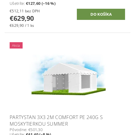
Ušetríte
:
€127,60 (–16 %)
€512,11 bez DPH
€629,90
€629,90 / 1 ks
Akcia
PARTYSTAN 3X3 2M COMFORT PE 240G S
MOSKYTIERKOU SUMMER
Pôvodne:
€501,30
Ušetríte
:
€41,40 (–8 %)