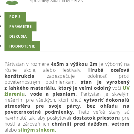
Spoľahlivý zákaznícky servis
POPIS
PARAMETRE
DISKUSIA
HODNOTENIE
Pártystan v rozmere
4x5m s výškou 2m
je výborný na
rôzne akcie, alebo festivaly.
Hrubá oceľová
konštrukcia
zabezpečuje odolnosť proti
poveternostným podmienkam,
stan je vyrobený
z
ľahkého materiálu, ktorý je veľmi odolný
voči
UV
žiareniu
, vode a plesniam.
Partystan je skvelým
riešením pre všetkých, ktorí chcú
vytvoriť dokonalú
atmosféru pre svoje párty, bez ohľadu na
poveternostné podmienky.
Tieto veľké stany sú
navrhnuté tak, aby poskytovali
dostatok priestoru
pre
hostí a zároveň ich
chránili pred dažďom, vetrom
alebo
silným slnkom.