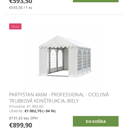
€593,50
€593,50 / 1 ks
Akcia
PARTYSTAN 4X6M - PROFESSIONAL - OCEĽOVÁ
TRUBKOVÁ KONŠTRUKCIA, BIELY
Pôvodne:
€1 992,60
Ušetríte
:
€1 092,70 (–54 %)
€731,63 bez DPH
€899,90