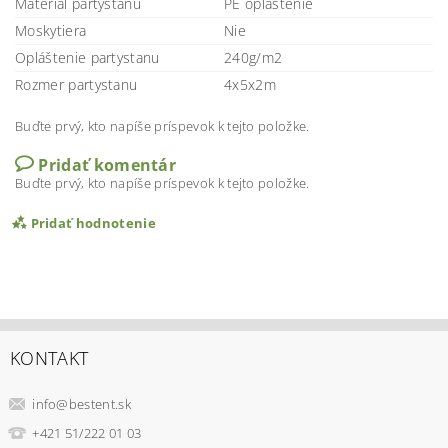
Materiál partystanu
PE opláštenie
Moskytiera
Nie
Opláštenie partystanu
240g/m2
Rozmer partystanu
4x5x2m
Buďte prvý, kto napíše príspevok k tejto položke.
Pridať komentár
Buďte prvý, kto napíše príspevok k tejto položke.
Pridať hodnotenie
KONTAKT
info
@
bestent.sk
+421 51/222 01 03