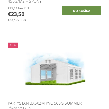
450G/M2 + SPONY
€19,11 bez DPH
€23,50
€23,50 / 1 ks
Akcia
PARTYSTAN 3X6X2M PVC 560G SUMMER
Pôvodne:
€757,50