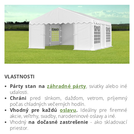
VLASTNOSTI
Párty stan na
záhradné párty
, sviatky alebo iné
udalosti.
Chráni
pred slnkom, dažďom, vetrom, príjemný
počas chladných večerných hodín.
Vhodný pre každú
oslavu
.
Ideálny pre firemné
akcie, veľtrhy, svadby, narodeninové oslavy a iné.
Vhodný
na dočasné zastrešenie
- ako skladovací
priestor.