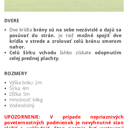
DVERE
Dve krídla
brány sú na sebe nezávislé a dajú sa
posúvať do strán.
Je tiež
možné spojiť dve
krídla v strede a zrolovať celú bránu smerom
nahor.
C
elú šírku vchodu
ľahko získate
odopnutím
celej prednej plachty.
ROZMERY
Výška boku: 2m
Šírka: 4m
Dĺžka: 5m
Hmotnosť: 64kg
Vodeodolný
UPOZORNENIE: V prípade nepriaznivých
poveternostných podmienok je nevyhnutné stan