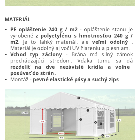
MATERIÁL
PE opláštenie 240 g / m2
- o
pláštenie stanu je
vyrobené
z polyetylénu s hmotnosťou 240 g /
m2
. Je to ľahký materiál, ale
veľmi odolný
.
Materiál je odolný aj voči UV žiareniu a plesniam.
Vchod typ záclony
-
Brána má silný zámok
prechádzajúci stredom. Vďaka tomu sa dá
rozdeliť na dve nezávislé krídla a voľne
posúvať do strán.
Montáž -
pevné elastické pásy a suchý zips