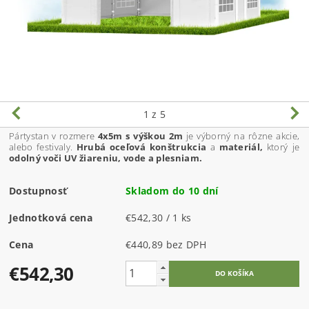
1
z 5
Pártystan v rozmere
4x5m s výškou 2m
je výborný na rôzne akcie,
alebo festivaly.
Hrubá oceľová konštrukcia
a
materiál,
ktorý je
odolný voči UV žiareniu, vode a plesniam.
Dostupnosť
Skladom do 10 dní
Jednotková cena
€542,30 / 1 ks
Cena
€440,89 bez DPH
€542,30