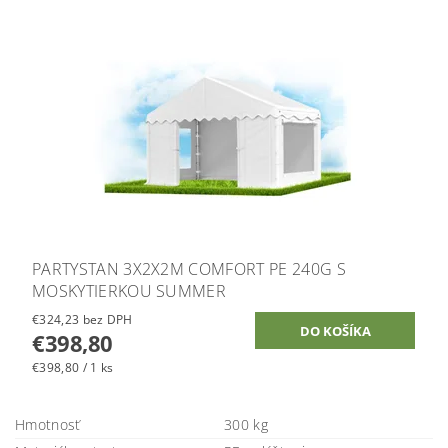
PARTYSTAN 3X2X2M COMFORT PE 240G S
MOSKYTIERKOU SUMMER
€324,23 bez DPH
€398,80
€398,80 / 1 ks
Hmotnosť
300 kg