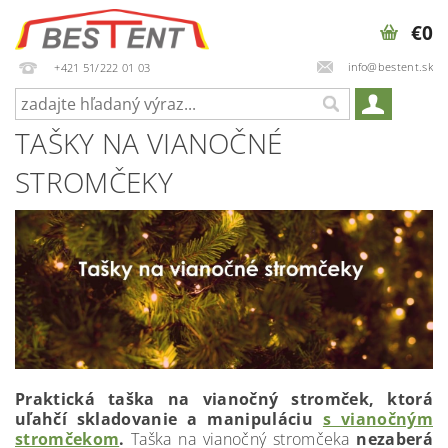
€0
info@bestent.sk
+421 51/222 01 03
TAŠKY NA VIANOČNÉ
STROMČEKY
Praktická taška na vianočný stromček, ktorá
uľahčí skladovanie a manipuláciu
s vianočným
stromčekom
.
Taška na vianočný stromčeka
nezaberá