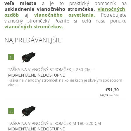
veľa miesta
a je to praktický pomocník na
uskladnenie vianočného stromčeka,
vianočných
ozdôb
aj
vianočného osvetlenia.
Potrebujete
vianočný stromček? Pozrite si celú našu ponuku
vianočných stromčekov.
NAJPREDÁVANEJŠIE
1.
TAŠKA NA VIANOČNÝ STROMČEK L 250 CM
–
MOMENTÁLNE NEDOSTUPNÉ
Taška na vianočný stromček na kolieskach je skvelým spôsobom
ako...
€51,30
€41,71
bez DPH
2.
TAŠKA NA VIANOČNÝ STROMČEK M 180-220 CM
–
MOMENTÁLNE NEDOSTUPNÉ