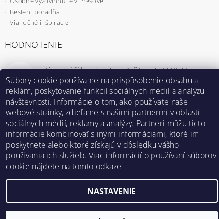
Osobné vyzdvihnutie v Prešove
Bestent poradňa
Vianočné inšpirácie
HODNOTENIE
Záhradný fóliovník 2x2m s UV filtrom STANDARD
Súbory cookie používame na prispôsobenie obsahu a
|
MmzHrrdb
reklám, poskytovanie funkcií sociálnych médií a analýzu
1
návštevnosti. Informácie o tom, ako používate naše
webové stránky, zdieľame s našimi partnermi v oblasti
sociálnych médií, reklamy a analýzy. Partneri môžu tieto
informácie kombinovať s inými informáciami, ktoré im
Bestent.cz
|
Heureka.sk
poskytnete alebo ktoré získajú v dôsledku vášho
používania ich služieb. Viac informácií o používaní súborov
cookie nájdete na tomto
odkaze
2026 ©
BESTENT.sk
, všetky práva vyhradené
Vytvoril Shoptet
NASTAVENIE