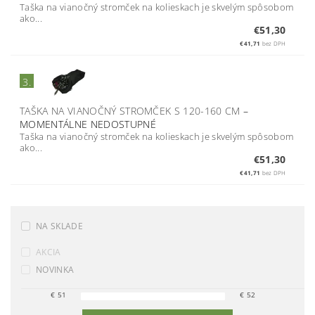
Taška na vianočný stromček na kolieskach je skvelým spôsobom
ako...
€51,30
€41,71
bez DPH
3.
TAŠKA NA VIANOČNÝ STROMČEK S 120-160 CM
–
MOMENTÁLNE NEDOSTUPNÉ
Taška na vianočný stromček na kolieskach je skvelým spôsobom
ako...
€51,30
€41,71
bez DPH
NA SKLADE
AKCIA
NOVINKA
€
51
€
52