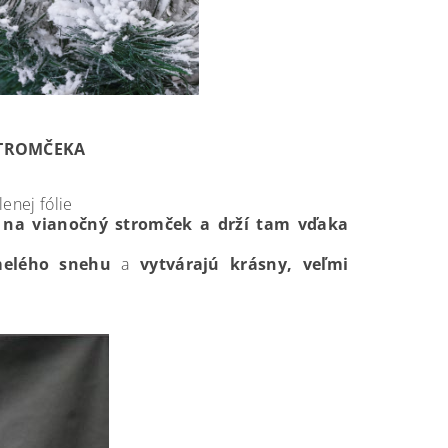
STROMČEKA
enej fólie
 na vianočný stromček a drží tam vďaka
melého snehu
a
vytvárajú krásny, veľmi