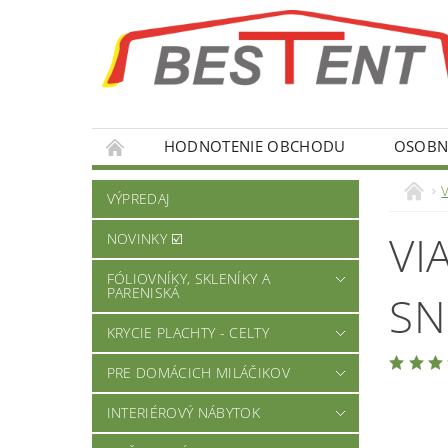
HODNOTENIE OBCHODU
OSOBNÉ
VÝPREDAJ
VI
NOVINKY ☑️
FÓLIOVNÍKY, SKLENÍKY A
PARENISKÁ
S
KRYCIE PLACHTY - CELTY
PRE DOMÁCICH MILÁČIKOV
INTERIÉROVÝ NÁBYTOK