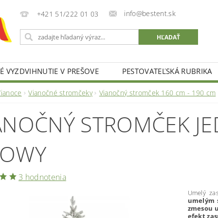
info@bestent.sk
+421 51/222 01 03
 VYZDVIHNUTIE V PREŠOVE
PESTOVATEĽSKÁ RUBRIKA
Vianoce
Vianočné stromčeky
Vianočný stromček 160 cm - 190 cm
ANOČNÝ STROMČEK JE
NOWY
3 hodnotenia
Umelý za
umelým 
zmesou 
efekt za