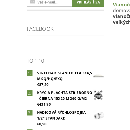
Vianoč
domova
vianoč
veľkýc
FACEBOOK
TOP 10
STRECHA K STANU BIELA 3X4,5
M SQ/HQ/EXQ
€87,20
KRYCIA PLACHTA STRIEBORNO
- ČIERNA 15X20 M 260 G/M2
€431,90
HADICOVÁ RÝCHLOSPOJKA
1/2" STANDARD
€0,90