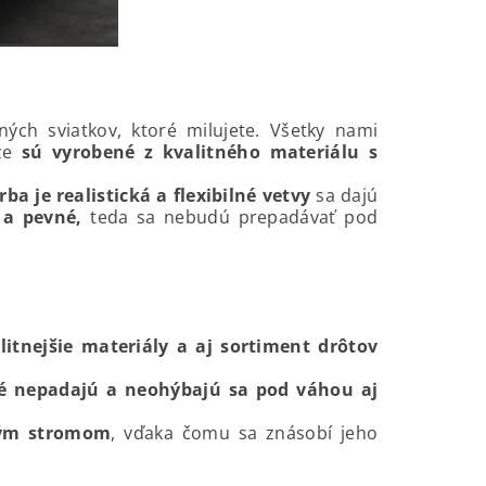
ých sviatkov, ktoré milujete. Všetky nami
že
sú vyrobené z kvalitného materiálu s
rba je realistická a flexibilné vetvy
sa dajú
 a pevné,
teda sa nebudú prepadávať pod
litnejšie materiály a aj sortiment drôtov
ré nepadajú a neohýbajú sa pod váhou aj
vým stromom
, vďaka čomu sa znásobí jeho