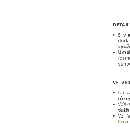
DETAI
S vi
dodá
využ
Umel
form
váho
VETVI
Na v
rôzn
Vďaka
ťažš
Vzhľ
kúze