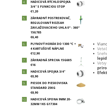
HADICOVÁ RÝCHLOSPOJKA
3/4" S FUNKCIOU STOP
€1,20
ZÁHRADNÝ POSTREKOVAČ,
REGULOVANÝ ROZSAH
ZAVLAŽOVACIEHO UHLA 0° - 360°
15G785
€6,40
Vian
PLYNOVÝ HORÁK DO 1300 °C +
Vetvi
4 KARTUŠOVÉ NÁPLNE
Sneh
€12,90
lepid
ZÁHRADNÁ SPRCHA 15G685
Vetv
€16
prir
HADICOVÁ SPOJKA 3/4"
Efek
€0,90
PIESOK DO PIESKOVISKA
STANDARD 25KG
€8,90
HADICOVÁ SPONA 9MM 20-
32MM 1KS G17304