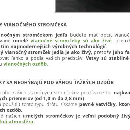
LY VIANOČNÉHO STROMČEKA
anočným stromčekom jedľa
budete mať pocit vianočn
vané
umelé
vianočné stromčeky sú ako živé
,
preto
itím najmodernejších výrobných technológií
.
ý vianočný stromček jedľa je ako živý,
pretože
jeho fa
ovať ľahko a podľa vašich predstáv.
Vetvy sú stabilné
u
vianočných ozdôb.
ČKY SA NEOHÝBAJÚ POD VÁHOU ŤAŽKÝCH OZDÔB
ýrobu našich vianočných stromčekov používame tie
najkva
ych priemerov (od 1,0 m do 2,8 mm)
 použitiu tohto typu drôtu získame
pevné vetvičky, kto
ích ozdôb.
ad našich
umelých stromčekov je veľmi podobný ži
lná atmosféra
.