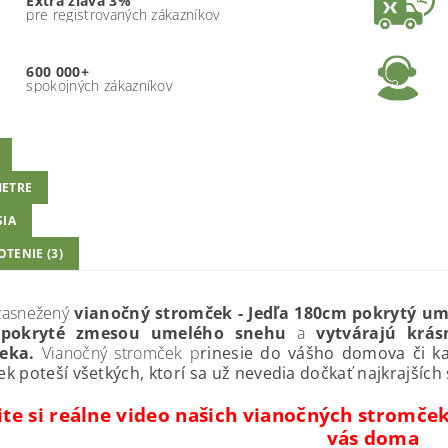
Extra zľava 3%
pre registrovaných zákazníkov
600 000+
spokojných zákazníkov
ETRE
SIA
TENIE (3)
zasnežený
vianočný stromček - Jedľa 180cm
pokrytý u
 pokryté zmesou umelého snehu
a
vytvárajú krásn
čeka.
Vianočný stromček p
rinesie do vášho domova či ka
k poteší všetkých, ktorí sa už nevedia dočkať najkrajších
ite si reálne video našich vianočných stromček
vás doma