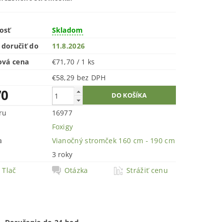
osť
Skladom
doručiť do
11.8.2026
ová cena
€71,70 / 1 ks
€58,29 bez DPH
70
ru
16977
Foxigy
a
Vianočný stromček 160 cm - 190 cm
3 roky
Tlač
Otázka
Strážiť cenu