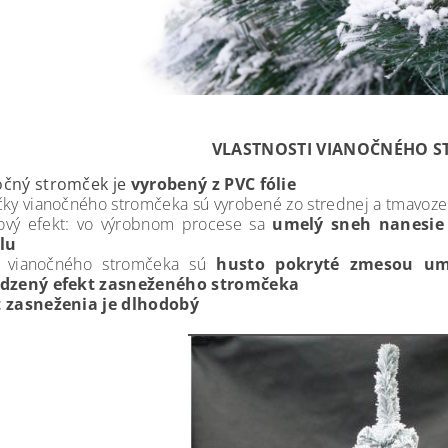
VLASTNOSTI VIANOČNÉHO 
očný stromček je
vyrobený z PVC fólie
čky vianočného stromčeka sú vyrobené zo strednej a tmavozel
ový efekt: vo výrobnom procese sa
umelý sneh nanesie
lu
y vianočného stromčeka sú
husto pokryté zmesou u
odzený efekt zasneženého stromčeka
t zasneženia je dlhodobý