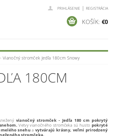
|
PRIHLÁSENIE
REGISTRÁCIA
KOŠÍK:
€0
Vianočný stromček Jedľa 180cm Snowy
DĽA 180CM
snežený
vianočný stromček - Jedľa 180 cm pokrytý
snehom.
Vetvy vianočného stromčeka sú husto
pokryté
umelého snehu
a
vytvárajú krásny, veľmi prirodzený
sneženého stromčeka.