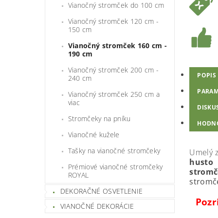
Vianočný stromček do 100 cm
Vianočný stromček 120 cm -
150 cm
Vianočný stromček 160 cm -
190 cm
Vianočný stromček 200 cm -
POPIS
240 cm
PARAM
Vianočný stromček 250 cm a
viac
DISKU
Stromčeky na pníku
HODNO
Vianočné kužele
Tašky na vianočné stromčeky
Umelý 
husto
Prémiové vianočné stromčeky
strom
ROYAL
stromče
DEKORAČNÉ OSVETLENIE
Pozr
VIANOČNÉ DEKORÁCIE