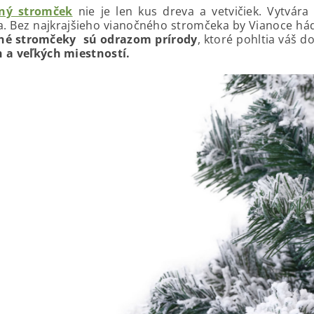
ný stromček
nie je len kus dreva a vetvičiek. Vytvára
. Bez najkrajšieho vianočného stromčeka by Vianoce há
né stromčeky sú odrazom prírody
, ktoré pohltia váš
h a veľkých miestností.