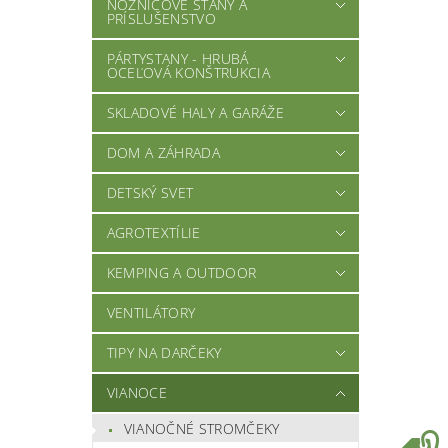
NOŽNICOVÉ STANY A
PRÍSLUŠENSTVO
PÁRTYSTANY - HRUBÁ
OCEĽOVÁ KONŠTRUKCIA
SKLADOVÉ HALY A GARÁŽE
DOM A ZÁHRADA
DETSKÝ SVET
AGROTEXTÍLIE
KEMPING A OUTDOOR
VENTILÁTORY
TIPY NA DARČEKY
VIANOCE
VIANOČNÉ STROMČEKY