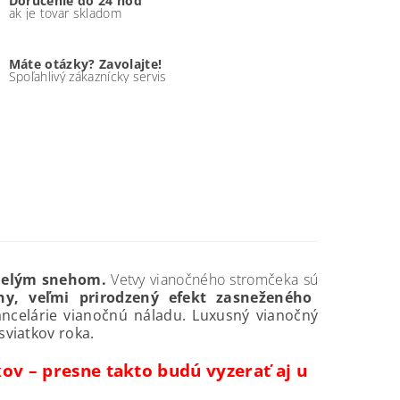
Doručenie do 24 hod
ak je tovar skladom
Máte otázky? Zavolajte!
Spoľahlivý zákaznícky servis
melým snehom.
Vetvy vianočného stromčeka sú
y, veľmi prirodzený efekt zasneženého
ncelárie vianočnú náladu. Luxusný vianočný
 sviatkov roka.
ov – presne takto budú vyzerať aj u